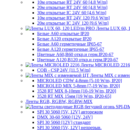
10м открытые RT 24V 60 [4.8 W/m]
20м открытые RT 24V 60 [4.8 W/m]
30м открытые IC 24V 60 [4.6 W/m]
10м открытые RT 24V 120 [9.6 W/m]
20м открытые IC 24V 120 [9.6 W/m]
Ленты LUX 60, 
Белые A60 открытые IP20
Белые A120 открытые IP20
Белые A60 герметичные IP65-67
Белые A120 герметичные IP65-67
Цветные A60,B60 откр.и герм.IP20-67
Цветные A120,B120 откр.и герм.IP20-67
Ленты MICROLED 2216
COB - CSP 24V [11.5 W/m]
Ленты MIX с изме
MICROLED CDW 4-8mm [5-10 W/m, IP20]
MICROLED MIX 5-8mm [7-19 W/m, IP20]
3528 RT MIX 8-10mm [10-19 W/m, IP20]
3528 RT MIX 15мм [19 W/m, IP20-65]
Ленты RGB, RGBW, RGBW-MIX
SPI 30 5060 [5V, 12V] авторежим
DMX 30-60 5060 [12V, 24V]
SPI 30 5060 [12V] стандарт
SPI 30 5060 [5V, 12V] непрерыв.