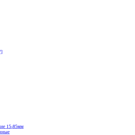
W]
ие 15-85мм
нные