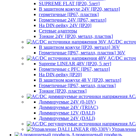
SUPREME FLAT [IP20, 5лет]
В защитном кожухе 24V [IP20, металл]
герметичные [IP67, пластик]
Герметичные 24V [IP67, металл]
На DIN-рейку 24V [IP20]
Сетевые адаптеры
Тонкие 24V [IP20, металл, пластик]
AC/DC источ
В защитном кожухе [IP20, металл] 36V
Герметичные [IP67, металл, пластик] 36V
AC/DC источ
Supreme LINEAR 48V [IP20, 5 лет]
Герметичные с PFC [IP67, металл]
На DIN-рейку [IP20]
В защитном кожухе 48 V [IP20, металл]
Герметичные [IP67, металл, пластик]
Тонкие [IP20, пластик]
AC/
Диммируемые 24V (0-10V)
Диммируемые 24V (TRIAC)
Диммируемые 12V (DALI)
Диммируемые 24V (DALI)
AC/
Управлени
Алюминиевый профиль