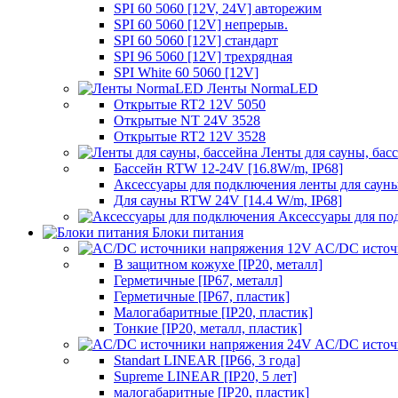
SPI 60 5060 [12V, 24V] авторежим
SPI 60 5060 [12V] непрерыв.
SPI 60 5060 [12V] стандарт
SPI 96 5060 [12V] трехрядная
SPI White 60 5060 [12V]
Ленты NormaLED
Открытые RT2 12V 5050
Открытые NT 24V 3528
Открытые RT2 12V 3528
Ленты для сауны, бас
Бассейн RTW 12-24V [16.8W/m, IP68]
Аксессуары для подключения ленты для сауны
Для сауны RTW 24V [14.4 W/m, IP68]
Аксессуары для по
Блоки питания
AC/DC источ
В защитном кожухе [IP20, металл]
Герметичные [IP67, металл]
Герметичные [IP67, пластик]
Малогабаритные [IP20, пластик]
Тонкие [IP20, металл, пластик]
AC/DC источ
Standart LINEAR [IP66, 3 года]
Supreme LINEAR [IP20, 5 лет]
малогабаритные [IP20, пластик]