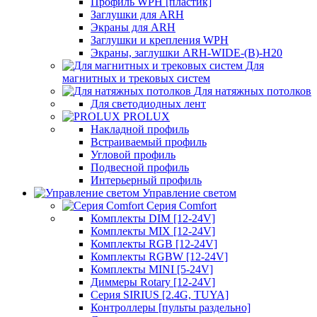
Профиль WPH [пластик]
Заглушки для ARH
Экраны для ARH
Заглушки и крепления WPH
Экраны, заглушки ARH-WIDE-(B)-H20
Для
магнитных и трековых систем
Для натяжных потолков
Для светодиодных лент
PROLUX
Накладной профиль
Встраиваемый профиль
Угловой профиль
Подвесной профиль
Интерьерный профиль
Управление светом
Серия Comfort
Комплекты DIM [12-24V]
Комплекты MIX [12-24V]
Комплекты RGB [12-24V]
Комплекты RGBW [12-24V]
Комплекты MINI [5-24V]
Диммеры Rotary [12-24V]
Серия SIRIUS [2.4G, TUYA]
Контроллеры [пульты раздельно]