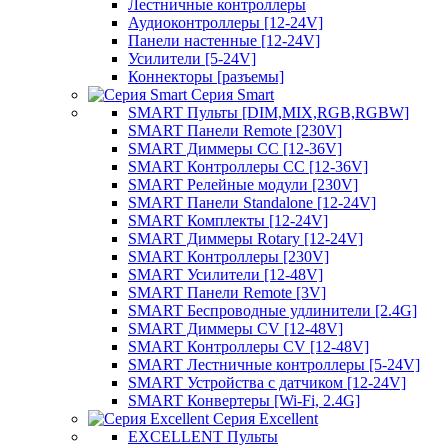
Лестничные контроллеры
Аудиоконтроллеры [12-24V]
Панели настенные [12-24V]
Усилители [5-24V]
Коннекторы [разъемы]
Серия Smart
SMART Пульты [DIM,MIX,RGB,RGBW]
SMART Панели Remote [230V]
SMART Диммеры CC [12-36V]
SMART Контроллеры CC [12-36V]
SMART Релейные модули [230V]
SMART Панели Standalone [12-24V]
SMART Комплекты [12-24V]
SMART Диммеры Rotary [12-24V]
SMART Контроллеры [230V]
SMART Усилители [12-48V]
SMART Панели Remote [3V]
SMART Беспроводные удлинители [2.4G]
SMART Диммеры CV [12-48V]
SMART Контроллеры CV [12-48V]
SMART Лестничные контроллеры [5-24V]
SMART Устройства с датчиком [12-24V]
SMART Конвертеры [Wi-Fi, 2.4G]
Серия Excellent
EXCELLENT Пульты