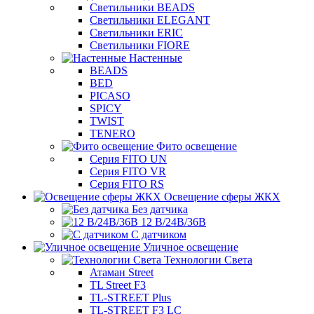
Светильники BEADS
Светильники ELEGANT
Светильники ERIC
Светильники FIORE
Настенные
BEADS
BED
PICASO
SPICY
TWIST
TENERO
Фито освещение
Серия FITO UN
Серия FITO VR
Серия FITO RS
Освещение сферы ЖКХ
Без датчика
12 В/24В/36В
С датчиком
Уличное освещение
Технологии Света
Атаман Street
TL Street F3
TL-STREET Plus
TL-STREET F3 LC