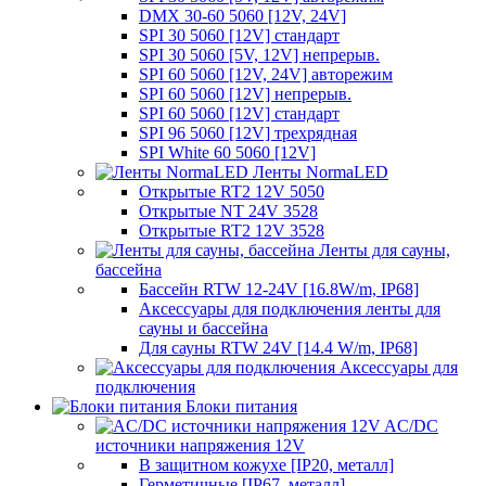
DMX 30-60 5060 [12V, 24V]
SPI 30 5060 [12V] стандарт
SPI 30 5060 [5V, 12V] непрерыв.
SPI 60 5060 [12V, 24V] авторежим
SPI 60 5060 [12V] непрерыв.
SPI 60 5060 [12V] стандарт
SPI 96 5060 [12V] трехрядная
SPI White 60 5060 [12V]
Ленты NormaLED
Открытые RT2 12V 5050
Открытые NT 24V 3528
Открытые RT2 12V 3528
Ленты для сауны,
бассейна
Бассейн RTW 12-24V [16.8W/m, IP68]
Аксессуары для подключения ленты для
сауны и бассейна
Для сауны RTW 24V [14.4 W/m, IP68]
Аксессуары для
подключения
Блоки питания
AC/DC
источники напряжения 12V
В защитном кожухе [IP20, металл]
Герметичные [IP67, металл]