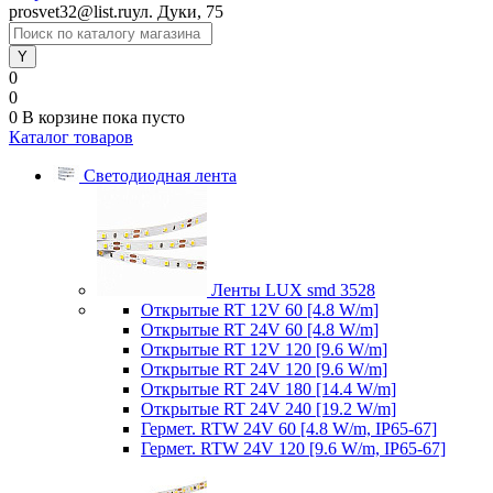
prosvet32@list.ru
ул. Дуки, 75
0
0
0
В корзине
пока пусто
Каталог товаров
Светодиодная лента
Ленты LUX smd 3528
Открытые RT 12V 60 [4.8 W/m]
Открытые RT 24V 60 [4.8 W/m]
Открытые RT 12V 120 [9.6 W/m]
Открытые RT 24V 120 [9.6 W/m]
Открытые RT 24V 180 [14.4 W/m]
Открытые RT 24V 240 [19.2 W/m]
Гермет. RTW 24V 60 [4.8 W/m, IP65-67]
Гермет. RTW 24V 120 [9.6 W/m, IP65-67]