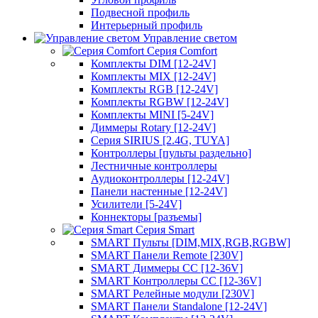
Подвесной профиль
Интерьерный профиль
Управление светом
Серия Comfort
Комплекты DIM [12-24V]
Комплекты MIX [12-24V]
Комплекты RGB [12-24V]
Комплекты RGBW [12-24V]
Комплекты MINI [5-24V]
Диммеры Rotary [12-24V]
Серия SIRIUS [2.4G, TUYA]
Контроллеры [пульты раздельно]
Лестничные контроллеры
Аудиоконтроллеры [12-24V]
Панели настенные [12-24V]
Усилители [5-24V]
Коннекторы [разъемы]
Серия Smart
SMART Пульты [DIM,MIX,RGB,RGBW]
SMART Панели Remote [230V]
SMART Диммеры CC [12-36V]
SMART Контроллеры CC [12-36V]
SMART Релейные модули [230V]
SMART Панели Standalone [12-24V]