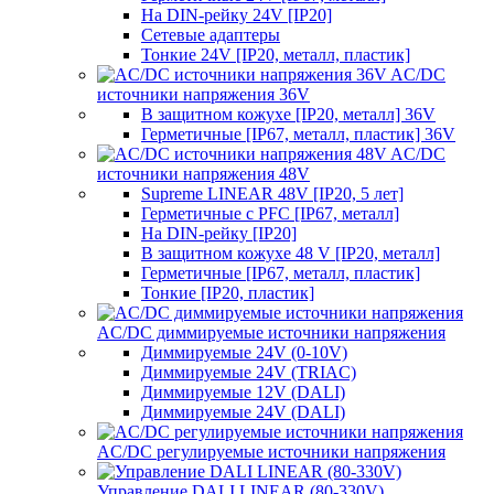
На DIN-рейку 24V [IP20]
Сетевые адаптеры
Тонкие 24V [IP20, металл, пластик]
AC/DC
источники напряжения 36V
В защитном кожухе [IP20, металл] 36V
Герметичные [IP67, металл, пластик] 36V
AC/DC
источники напряжения 48V
Supreme LINEAR 48V [IP20, 5 лет]
Герметичные с PFC [IP67, металл]
На DIN-рейку [IP20]
В защитном кожухе 48 V [IP20, металл]
Герметичные [IP67, металл, пластик]
Тонкие [IP20, пластик]
AC/DC диммируемые источники напряжения
Диммируемые 24V (0-10V)
Диммируемые 24V (TRIAC)
Диммируемые 12V (DALI)
Диммируемые 24V (DALI)
AC/DC регулируемые источники напряжения
Управление DALI LINEAR (80-330V)