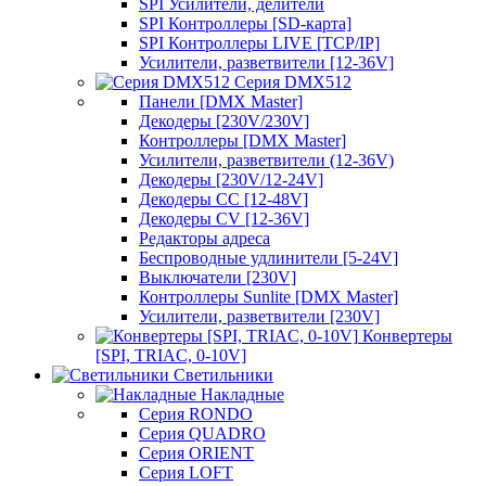
SPI Усилители, делители
SPI Контроллеры [SD-карта]
SPI Контроллеры LIVE [TCP/IP]
Усилители, разветвители [12-36V]
Серия DMX512
Панели [DMX Master]
Декодеры [230V/230V]
Контроллеры [DMX Master]
Усилители, разветвители (12-36V)
Декодеры [230V/12-24V]
Декодеры CC [12-48V]
Декодеры CV [12-36V]
Редакторы адреса
Беспроводные удлинители [5-24V]
Выключатели [230V]
Контроллеры Sunlite [DMX Master]
Усилители, разветвители [230V]
Конвертеры
[SPI, TRIAC, 0-10V]
Светильники
Накладные
Серия RONDO
Серия QUADRO
Серия ORIENT
Серия LOFT