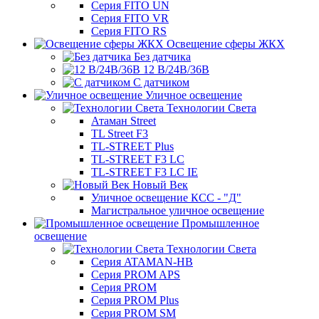
Серия FITO UN
Серия FITO VR
Серия FITO RS
Освещение сферы ЖКХ
Без датчика
12 В/24В/36В
С датчиком
Уличное освещение
Технологии Света
Атаман Street
TL Street F3
TL-STREET Plus
TL-STREET F3 LC
TL-STREET F3 LC IE
Новый Век
Уличное освещение КСС - "Д"
Магистральное уличное освещение
Промышленное
освещение
Технологии Света
Серия ATAMAN-HB
Серия PROM APS
Серия PROM
Серия PROM Plus
Серия PROM SM