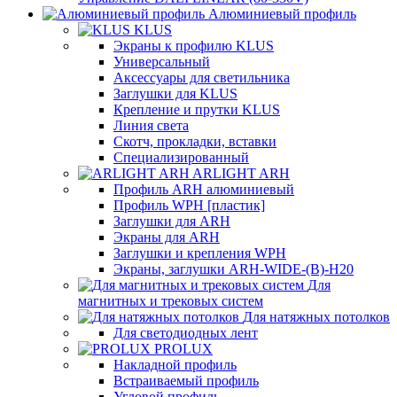
Алюминиевый профиль
KLUS
Экраны к профилю KLUS
Универсальный
Аксессуары для светильника
Заглушки для KLUS
Крепление и прутки KLUS
Линия света
Скотч, прокладки, вставки
Специализированный
ARLIGHT ARH
Профиль ARH алюминиевый
Профиль WPH [пластик]
Заглушки для ARH
Экраны для ARH
Заглушки и крепления WPH
Экраны, заглушки ARH-WIDE-(B)-H20
Для
магнитных и трековых систем
Для натяжных потолков
Для светодиодных лент
PROLUX
Накладной профиль
Встраиваемый профиль
Угловой профиль