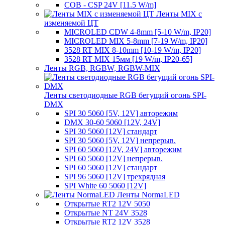
COB - CSP 24V [11.5 W/m]
Ленты MIX с
изменяемой ЦТ
MICROLED CDW 4-8mm [5-10 W/m, IP20]
MICROLED MIX 5-8mm [7-19 W/m, IP20]
3528 RT MIX 8-10mm [10-19 W/m, IP20]
3528 RT MIX 15мм [19 W/m, IP20-65]
Ленты RGB, RGBW, RGBW-MIX
Ленты светодиодные RGB бегущий огонь SPI-
DMX
SPI 30 5060 [5V, 12V] авторежим
DMX 30-60 5060 [12V, 24V]
SPI 30 5060 [12V] стандарт
SPI 30 5060 [5V, 12V] непрерыв.
SPI 60 5060 [12V, 24V] авторежим
SPI 60 5060 [12V] непрерыв.
SPI 60 5060 [12V] стандарт
SPI 96 5060 [12V] трехрядная
SPI White 60 5060 [12V]
Ленты NormaLED
Открытые RT2 12V 5050
Открытые NT 24V 3528
Открытые RT2 12V 3528