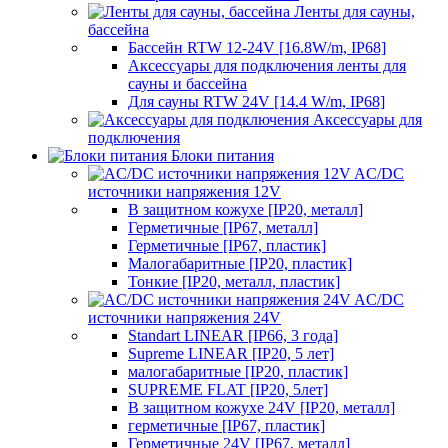
Ленты для сауны,
бассейна
Бассейн RTW 12-24V [16.8W/m, IP68]
Аксессуары для подключения ленты для
сауны и бассейна
Для сауны RTW 24V [14.4 W/m, IP68]
Аксессуары для
подключения
Блоки питания
AC/DC
источники напряжения 12V
В защитном кожухе [IP20, металл]
Герметичные [IP67, металл]
Герметичные [IP67, пластик]
Малогабаритные [IP20, пластик]
Тонкие [IP20, металл, пластик]
AC/DC
источники напряжения 24V
Standart LINEAR [IP66, 3 года]
Supreme LINEAR [IP20, 5 лет]
малогабаритные [IP20, пластик]
SUPREME FLAT [IP20, 5лет]
В защитном кожухе 24V [IP20, металл]
герметичные [IP67, пластик]
Герметичные 24V [IP67, металл]