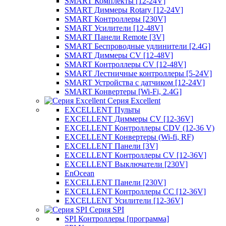
SMART Комплекты [12-24V]
SMART Диммеры Rotary [12-24V]
SMART Контроллеры [230V]
SMART Усилители [12-48V]
SMART Панели Remote [3V]
SMART Беспроводные удлинители [2.4G]
SMART Диммеры CV [12-48V]
SMART Контроллеры CV [12-48V]
SMART Лестничные контроллеры [5-24V]
SMART Устройства с датчиком [12-24V]
SMART Конвертеры [Wi-Fi, 2.4G]
Серия Excellent
EXCELLENT Пульты
EXCELLENT Диммеры CV [12-36V]
EXCELLENT Контроллеры CDV (12-36 V)
EXCELLENT Конвертеры (Wi-fi, RF)
EXCELLENT Панели [3V]
EXCELLENT Контроллеры CV [12-36V]
EXCELLENT Выключатели [230V]
EnOcean
EXCELLENT Панели [230V]
EXCELLENT Контроллеры CC [12-36V]
EXCELLENT Усилители [12-36V]
Серия SPI
SPI Контроллеры [программа]