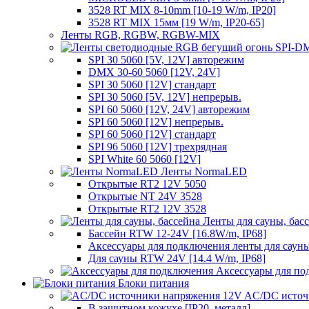
3528 RT MIX 8-10mm [10-19 W/m, IP20]
3528 RT MIX 15мм [19 W/m, IP20-65]
Ленты RGB, RGBW, RGBW-MIX
SPI 30 5060 [5V, 12V] авторежим
DMX 30-60 5060 [12V, 24V]
SPI 30 5060 [12V] стандарт
SPI 30 5060 [5V, 12V] непрерыв.
SPI 60 5060 [12V, 24V] авторежим
SPI 60 5060 [12V] непрерыв.
SPI 60 5060 [12V] стандарт
SPI 96 5060 [12V] трехрядная
SPI White 60 5060 [12V]
Ленты NormaLED
Открытые RT2 12V 5050
Открытые NT 24V 3528
Открытые RT2 12V 3528
Ленты для сауны, бас
Бассейн RTW 12-24V [16.8W/m, IP68]
Аксессуары для подключения ленты для сауны
Для сауны RTW 24V [14.4 W/m, IP68]
Аксессуары для по
Блоки питания
AC/DC источ
В защитном кожухе [IP20, металл]