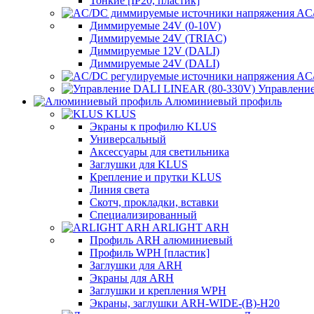
Тонкие [IP20, пластик]
AC/
Диммируемые 24V (0-10V)
Диммируемые 24V (TRIAC)
Диммируемые 12V (DALI)
Диммируемые 24V (DALI)
AC/
Управлени
Алюминиевый профиль
KLUS
Экраны к профилю KLUS
Универсальный
Аксессуары для светильника
Заглушки для KLUS
Крепление и прутки KLUS
Линия света
Скотч, прокладки, вставки
Специализированный
ARLIGHT ARH
Профиль ARH алюминиевый
Профиль WPH [пластик]
Заглушки для ARH
Экраны для ARH
Заглушки и крепления WPH
Экраны, заглушки ARH-WIDE-(B)-H20