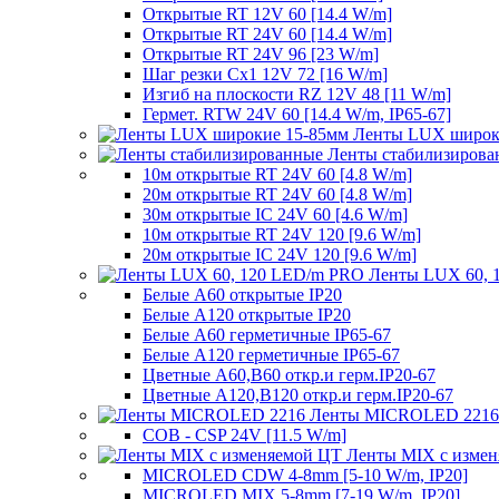
Открытые RT 12V 60 [14.4 W/m]
Открытые RT 24V 60 [14.4 W/m]
Открытые RT 24V 96 [23 W/m]
Шаг резки Cx1 12V 72 [16 W/m]
Изгиб на плоскости RZ 12V 48 [11 W/m]
Гермет. RTW 24V 60 [14.4 W/m, IP65-67]
Ленты LUX широк
Ленты стабилизирова
10м открытые RT 24V 60 [4.8 W/m]
20м открытые RT 24V 60 [4.8 W/m]
30м открытые IC 24V 60 [4.6 W/m]
10м открытые RT 24V 120 [9.6 W/m]
20м открытые IC 24V 120 [9.6 W/m]
Ленты LUX 60, 
Белые A60 открытые IP20
Белые A120 открытые IP20
Белые A60 герметичные IP65-67
Белые A120 герметичные IP65-67
Цветные A60,B60 откр.и герм.IP20-67
Цветные A120,B120 откр.и герм.IP20-67
Ленты MICROLED 2216
COB - CSP 24V [11.5 W/m]
Ленты MIX с изме
MICROLED CDW 4-8mm [5-10 W/m, IP20]
MICROLED MIX 5-8mm [7-19 W/m, IP20]