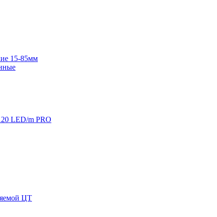
ие 15-85мм
нные
120 LED/m PRO
няемой ЦТ