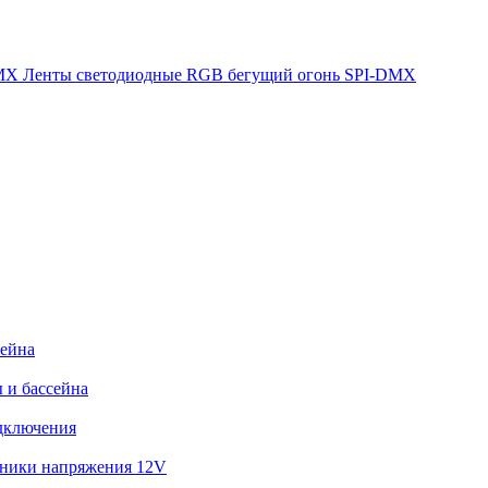
Ленты светодиодные RGB бегущий огонь SPI-DMX
сейна
 и бассейна
дключения
ники напряжения 12V