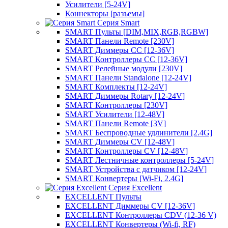
Усилители [5-24V]
Коннекторы [разъемы]
Серия Smart
SMART Пульты [DIM,MIX,RGB,RGBW]
SMART Панели Remote [230V]
SMART Диммеры CC [12-36V]
SMART Контроллеры CC [12-36V]
SMART Релейные модули [230V]
SMART Панели Standalone [12-24V]
SMART Комплекты [12-24V]
SMART Диммеры Rotary [12-24V]
SMART Контроллеры [230V]
SMART Усилители [12-48V]
SMART Панели Remote [3V]
SMART Беспроводные удлинители [2.4G]
SMART Диммеры CV [12-48V]
SMART Контроллеры CV [12-48V]
SMART Лестничные контроллеры [5-24V]
SMART Устройства с датчиком [12-24V]
SMART Конвертеры [Wi-Fi, 2.4G]
Серия Excellent
EXCELLENT Пульты
EXCELLENT Диммеры CV [12-36V]
EXCELLENT Контроллеры CDV (12-36 V)
EXCELLENT Конвертеры (Wi-fi, RF)