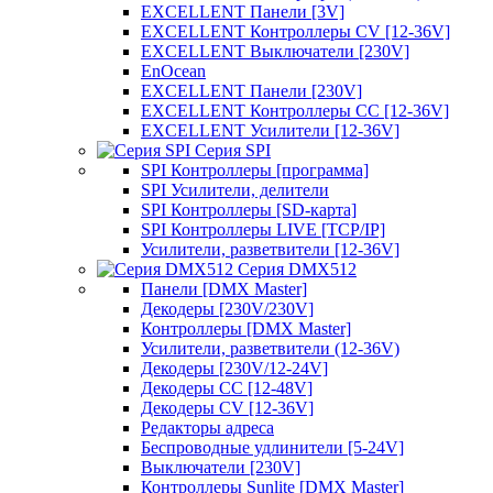
EXCELLENT Панели [3V]
EXCELLENT Контроллеры CV [12-36V]
EXCELLENT Выключатели [230V]
EnOcean
EXCELLENT Панели [230V]
EXCELLENT Контроллеры CC [12-36V]
EXCELLENT Усилители [12-36V]
Серия SPI
SPI Контроллеры [программа]
SPI Усилители, делители
SPI Контроллеры [SD-карта]
SPI Контроллеры LIVE [TCP/IP]
Усилители, разветвители [12-36V]
Серия DMX512
Панели [DMX Master]
Декодеры [230V/230V]
Контроллеры [DMX Master]
Усилители, разветвители (12-36V)
Декодеры [230V/12-24V]
Декодеры CC [12-48V]
Декодеры CV [12-36V]
Редакторы адреса
Беспроводные удлинители [5-24V]
Выключатели [230V]
Контроллеры Sunlite [DMX Master]