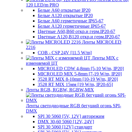
120 LED/m PRO
Белые A60 открытые IP20
Белые A120 открытые IP20
Белые A60 герметичные IP65-67
Белые A120 герметичные IP65-67
Цветные A60,B60 откр.и герм.IP20-67
Цветные A120,B120 откр.и герм.IP20-67
Ленты MICROLED
2216
COB - CSP 24V [11.5 W/m]
Ленты MIX с
изменяемой ЦТ
MICROLED CDW 4-8mm [5-10 W/m, IP20]
MICROLED MIX 5-8mm [7-19 W/m, IP20]
3528 RT MIX 8-10mm [10-19 W/m, IP20]
3528 RT MIX 15мм [19 W/m, IP20-65]
Ленты RGB, RGBW, RGBW-MIX
Ленты светодиодные RGB бегущий огонь SPI-
DMX
SPI 30 5060 [5V, 12V] авторежим
DMX 30-60 5060 [12V, 24V]
SPI 30 5060 [12V] стандарт