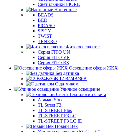
Светильники FIORE
Настенные
BEADS
BED
PICASO
SPICY
TWIST
TENERO
Фито освещение
Серия FITO UN
Серия FITO VR
Серия FITO RS
Освещение сферы ЖКХ
Без датчика
12 В/24В/36В
С датчиком
Уличное освещение
Технологии Света
Атаман Street
TL Street F3
TL-STREET Plus
TL-STREET F3 LC
TL-STREET F3 LC IE
Новый Век
Уличное освещение КСС - "Д"