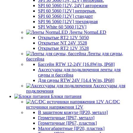
SPI 30 5060 [5V, 12V] непрерыв.
SPI 60 5060 [12V, 24V] авторежим
SPI 60 5060 [12V] непрерыв.
SPI 60 5060 [12V] стандарт
SPI 96 5060 [12V] трехрядная
SPI White 60 5060 [12V]
Ленты NormaLED
Открытые RT2 12V 5050
Открытые NT 24V 3528
Открытые RT2 12V 3528
Ленты для сауны,
бассейна
Бассейн RTW 12-24V [16.8W/m, IP68]
Аксессуары для подключения ленты для
сауны и бассейна
Для сауны RTW 24V [14.4 W/m, IP68]
Аксессуары для
подключения
Блоки питания
AC/DC
источники напряжения 12V
В защитном кожухе [IP20, металл]
Герметичные [IP67, металл]
Герметичные [IP67, пластик]
Малогабаритные [IP20, пластик]