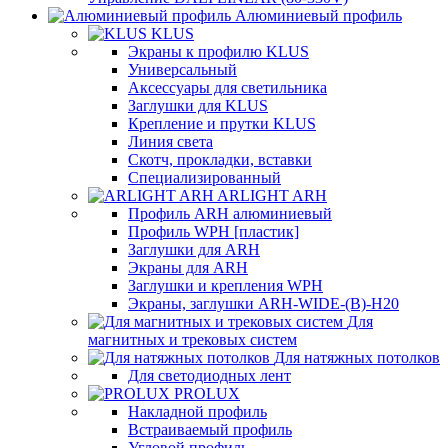
Алюминиевый профиль
KLUS
Экраны к профилю KLUS
Универсальный
Аксессуары для светильника
Заглушки для KLUS
Крепление и прутки KLUS
Линия света
Скотч, прокладки, вставки
Специализированный
ARLIGHT ARH
Профиль ARH алюминиевый
Профиль WPH [пластик]
Заглушки для ARH
Экраны для ARH
Заглушки и крепления WPH
Экраны, заглушки ARH-WIDE-(B)-H20
Для
магнитных и трековых систем
Для натяжных потолков
Для светодиодных лент
PROLUX
Накладной профиль
Встраиваемый профиль
Угловой профиль