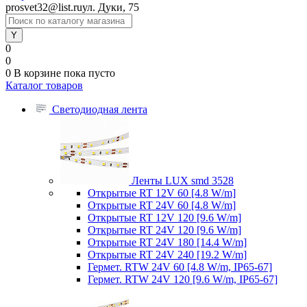
prosvet32@list.ru
ул. Дуки, 75
0
0
0
В корзине
пока пусто
Каталог товаров
Светодиодная лента
Ленты LUX smd 3528
Открытые RT 12V 60 [4.8 W/m]
Открытые RT 24V 60 [4.8 W/m]
Открытые RT 12V 120 [9.6 W/m]
Открытые RT 24V 120 [9.6 W/m]
Открытые RT 24V 180 [14.4 W/m]
Открытые RT 24V 240 [19.2 W/m]
Гермет. RTW 24V 60 [4.8 W/m, IP65-67]
Гермет. RTW 24V 120 [9.6 W/m, IP65-67]