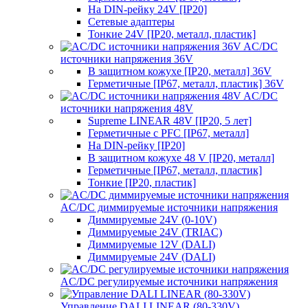
На DIN-рейку 24V [IP20]
Сетевые адаптеры
Тонкие 24V [IP20, металл, пластик]
AC/DC
источники напряжения 36V
В защитном кожухе [IP20, металл] 36V
Герметичные [IP67, металл, пластик] 36V
AC/DC
источники напряжения 48V
Supreme LINEAR 48V [IP20, 5 лет]
Герметичные с PFC [IP67, металл]
На DIN-рейку [IP20]
В защитном кожухе 48 V [IP20, металл]
Герметичные [IP67, металл, пластик]
Тонкие [IP20, пластик]
AC/DC диммируемые источники напряжения
Диммируемые 24V (0-10V)
Диммируемые 24V (TRIAC)
Диммируемые 12V (DALI)
Диммируемые 24V (DALI)
AC/DC регулируемые источники напряжения
Управление DALI LINEAR (80-330V)