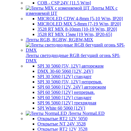
COB - CSP 24V [11.5 W/m]
Ленты MIX с
изменяемой ЦТ
MICROLED CDW 4-8mm [5-10 W/m, IP20]
MICROLED MIX 5-8mm [7-19 W/m, IP20]
3528 RT MIX 8-10mm [10-19 W/m, IP20]
3528 RT MIX 15мм [19 W/m, IP20-65]
Ленты RGB, RGBW, RGBW-MIX
Ленты светодиодные RGB бегущий огонь SPI-
DMX
SPI 30 5060 [5V, 12V] авторежим
DMX 30-60 5060 [12V, 24V]
SPI 30 5060 [12V] стандарт
SPI 30 5060 [5V, 12V] непрерыв.
SPI 60 5060 [12V, 24V] авторежим
SPI 60 5060 [12V] непрерыв.
SPI 60 5060 [12V] стандарт
SPI 96 5060 [12V] трехрядная
SPI White 60 5060 [12V]
Ленты NormaLED
Открытые RT2 12V 5050
Открытые NT 24V 3528
Открытые RT2 12V 3528