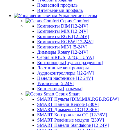
Подвесной профиль
Интерьерный профиль
Управление светом
Серия Comfort
Комплекты DIM [12-24V]
Комплекты MIX [12-24V]
Комплекты RGB [12-24V]
Комплекты RGBW [12-24V]
Комплекты MINI [5-24V]
Диммеры Rotary [12-24V]
Серия SIRIUS [2.4G, TUYA]
Контроллеры [пульты раздельно]
Лестничные контроллеры
Аудиоконтроллеры [12-24V]
Панели настенные [12-24V]
Усилители [5-24V]
Коннекторы [разъемы]
Серия Smart
SMART Пульты [DIM,MIX,RGB,RGBW]
SMART Панели Remote [230V]
SMART Диммеры CC [12-36V]
SMART Контроллеры CC [12-36V]
SMART Релейные модули [230V]
SMART Панели Standalone [12-24V]