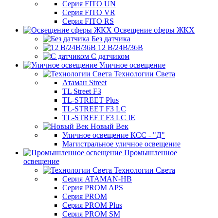
Серия FITO UN
Серия FITO VR
Серия FITO RS
Освещение сферы ЖКХ
Без датчика
12 В/24В/36В
С датчиком
Уличное освещение
Технологии Света
Атаман Street
TL Street F3
TL-STREET Plus
TL-STREET F3 LC
TL-STREET F3 LC IE
Новый Век
Уличное освещение КСС - "Д"
Магистральное уличное освещение
Промышленное
освещение
Технологии Света
Серия ATAMAN-HB
Серия PROM APS
Серия PROM
Серия PROM Plus
Серия PROM SM