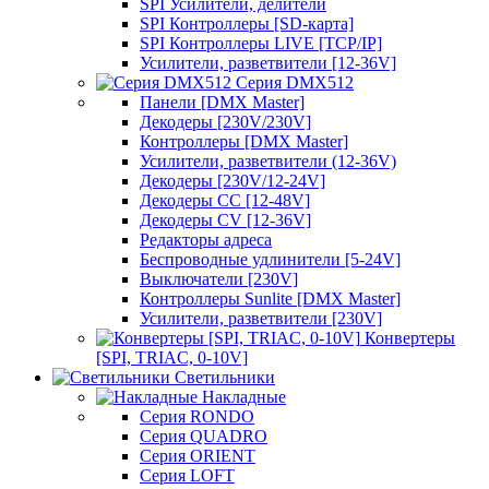
SPI Усилители, делители
SPI Контроллеры [SD-карта]
SPI Контроллеры LIVE [TCP/IP]
Усилители, разветвители [12-36V]
Серия DMX512
Панели [DMX Master]
Декодеры [230V/230V]
Контроллеры [DMX Master]
Усилители, разветвители (12-36V)
Декодеры [230V/12-24V]
Декодеры CC [12-48V]
Декодеры CV [12-36V]
Редакторы адреса
Беспроводные удлинители [5-24V]
Выключатели [230V]
Контроллеры Sunlite [DMX Master]
Усилители, разветвители [230V]
Конвертеры
[SPI, TRIAC, 0-10V]
Светильники
Накладные
Серия RONDO
Серия QUADRO
Серия ORIENT
Серия LOFT