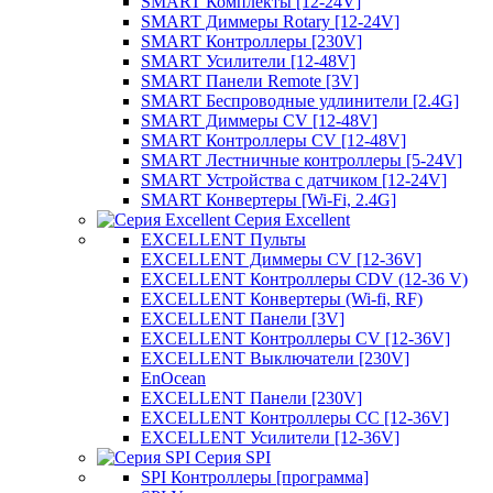
SMART Комплекты [12-24V]
SMART Диммеры Rotary [12-24V]
SMART Контроллеры [230V]
SMART Усилители [12-48V]
SMART Панели Remote [3V]
SMART Беспроводные удлинители [2.4G]
SMART Диммеры CV [12-48V]
SMART Контроллеры CV [12-48V]
SMART Лестничные контроллеры [5-24V]
SMART Устройства с датчиком [12-24V]
SMART Конвертеры [Wi-Fi, 2.4G]
Серия Excellent
EXCELLENT Пульты
EXCELLENT Диммеры CV [12-36V]
EXCELLENT Контроллеры CDV (12-36 V)
EXCELLENT Конвертеры (Wi-fi, RF)
EXCELLENT Панели [3V]
EXCELLENT Контроллеры CV [12-36V]
EXCELLENT Выключатели [230V]
EnOcean
EXCELLENT Панели [230V]
EXCELLENT Контроллеры CC [12-36V]
EXCELLENT Усилители [12-36V]
Серия SPI
SPI Контроллеры [программа]