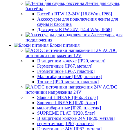
Ленты для сауны,
бассейна
Бассейн RTW 12-24V [16.8W/m, IP68]
Аксессуары для подключения ленты для
сауны и бассейна
Для сауны RTW 24V [14.4 W/m, IP68]
Аксессуары для
подключения
Блоки питания
AC/DC
источники напряжения 12V
В защитном кожухе [IP20, металл]
Герметичные [IP67, металл]
Герметичные [IP67, пластик]
Малогабаритные [IP20, пластик]
Тонкие [IP20, металл, пластик]
AC/DC
источники напряжения 24V
Standart LINEAR [IP66, 3 года]
Supreme LINEAR [IP20, 5 лет]
малогабаритные [IP20, пластик]
SUPREME FLAT [IP20, 5лет]
В защитном кожухе 24V [IP20, металл]
герметичные [IP67, пластик]
Герметичные 24V [IP67, металл]