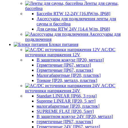
Ленты для сауны,
бассейна
Бассейн RTW 12-24V [16.8W/m, IP68]
Аксессуары для подключения ленты для
сауны и бассейна
Для сауны RTW 24V [14.4 W/m, IP68]
Аксессуары для
подключения
Блоки питания
AC/DC
источники напряжения 12V
В защитном кожухе [IP20, металл]
Герметичные [IP67, металл]
Герметичные [IP67, пластик]
Малогабаритные [IP20, пластик]
Тонкие [IP20, металл, пластик]
AC/DC
источники напряжения 24V
Standart LINEAR [IP66, 3 года]
Supreme LINEAR [IP20, 5 лет]
малогабаритные [IP20, пластик]
SUPREME FLAT [IP20, 5лет]
В защитном кожухе 24V [IP20, металл]
герметичные [IP67, пластик]
Герметичные 24V [IP67, металл]