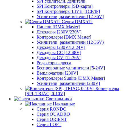
SPI Усилители, делители
SPI Контроллеры [SD-карта]
SPI Контроллеры LIVE [TCP/IP]
Усилители, разветвители [12-36V]
Серия DMX512
Панели [DMX Master]
Декодеры [230V/230V]
Контроллеры [DMX Master]
Усилители, разветвители (12-36V)
Декодеры [230V/12-24V]
Декодеры CC [12-48V]
Декодеры CV [12-36V]
Редакторы адреса
Беспроводные удлинители [5-24V]
Выключатели [230V]
Контроллеры Sunlite [DMX Master]
Усилители, разветвители [230V]
Конвертеры
[SPI, TRIAC, 0-10V]
Светильники
Накладные
Серия RONDO
Серия QUADRO
Серия ORIENT
Серия LOFT