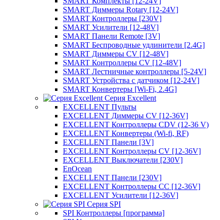
SMART Комплекты [12-24V]
SMART Диммеры Rotary [12-24V]
SMART Контроллеры [230V]
SMART Усилители [12-48V]
SMART Панели Remote [3V]
SMART Беспроводные удлинители [2.4G]
SMART Диммеры CV [12-48V]
SMART Контроллеры CV [12-48V]
SMART Лестничные контроллеры [5-24V]
SMART Устройства с датчиком [12-24V]
SMART Конвертеры [Wi-Fi, 2.4G]
Серия Excellent
EXCELLENT Пульты
EXCELLENT Диммеры CV [12-36V]
EXCELLENT Контроллеры CDV (12-36 V)
EXCELLENT Конвертеры (Wi-fi, RF)
EXCELLENT Панели [3V]
EXCELLENT Контроллеры CV [12-36V]
EXCELLENT Выключатели [230V]
EnOcean
EXCELLENT Панели [230V]
EXCELLENT Контроллеры CC [12-36V]
EXCELLENT Усилители [12-36V]
Серия SPI
SPI Контроллеры [программа]