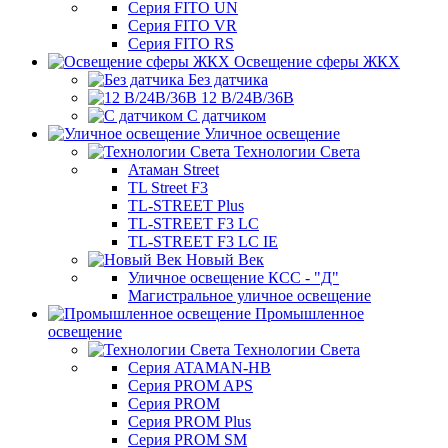
Серия FITO UN
Серия FITO VR
Серия FITO RS
Освещение сферы ЖКХ
Без датчика
12 В/24В/36В
С датчиком
Уличное освещение
Технологии Света
Атаман Street
TL Street F3
TL-STREET Plus
TL-STREET F3 LC
TL-STREET F3 LC IE
Новый Век
Уличное освещение КСС - "Д"
Магистральное уличное освещение
Промышленное
освещение
Технологии Света
Серия ATAMAN-HB
Серия PROM APS
Серия PROM
Серия PROM Plus
Серия PROM SM