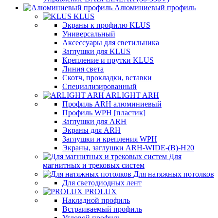
Алюминиевый профиль
KLUS
Экраны к профилю KLUS
Универсальный
Аксессуары для светильника
Заглушки для KLUS
Крепление и прутки KLUS
Линия света
Скотч, прокладки, вставки
Специализированный
ARLIGHT ARH
Профиль ARH алюминиевый
Профиль WPH [пластик]
Заглушки для ARH
Экраны для ARH
Заглушки и крепления WPH
Экраны, заглушки ARH-WIDE-(B)-H20
Для
магнитных и трековых систем
Для натяжных потолков
Для светодиодных лент
PROLUX
Накладной профиль
Встраиваемый профиль
Угловой профиль