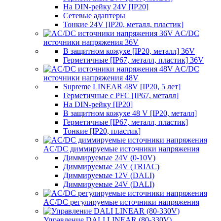
На DIN-рейку 24V [IP20]
Сетевые адаптеры
Тонкие 24V [IP20, металл, пластик]
AC/DC
источники напряжения 36V
В защитном кожухе [IP20, металл] 36V
Герметичные [IP67, металл, пластик] 36V
AC/DC
источники напряжения 48V
Supreme LINEAR 48V [IP20, 5 лет]
Герметичные с PFC [IP67, металл]
На DIN-рейку [IP20]
В защитном кожухе 48 V [IP20, металл]
Герметичные [IP67, металл, пластик]
Тонкие [IP20, пластик]
AC/DC диммируемые источники напряжения
Диммируемые 24V (0-10V)
Диммируемые 24V (TRIAC)
Диммируемые 12V (DALI)
Диммируемые 24V (DALI)
AC/DC регулируемые источники напряжения
Управление DALI LINEAR (80-330V)