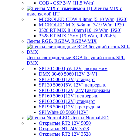
COB - CSP 24V [11.5 W/m]
Ленты MIX с
изменяемой ЦТ
MICROLED CDW 4-8mm [5-10 W/m, IP20]
MICROLED MIX 5-8mm [7-19 W/m, IP20]
3528 RT MIX 8-10mm [10-19 W/m, IP20]
3528 RT MIX 15мм [19 W/m, IP20-65]
Ленты RGB, RGBW, RGBW-MIX
Ленты светодиодные RGB бегущий огонь SPI-
DMX
SPI 30 5060 [5V, 12V] авторежим
DMX 30-60 5060 [12V, 24V]
SPI 30 5060 [12V] стандарт
SPI 30 5060 [5V, 12V] непрерыв.
SPI 60 5060 [12V, 24V] авторежим
SPI 60 5060 [12V] непрерыв.
SPI 60 5060 [12V] стандарт
SPI 96 5060 [12V] трехрядная
SPI White 60 5060 [12V]
Ленты NormaLED
Открытые RT2 12V 5050
Открытые NT 24V 3528
Открытые RT2 12V 3528