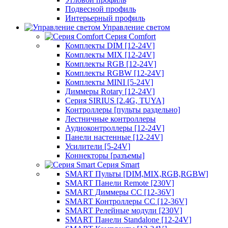
Подвесной профиль
Интерьерный профиль
Управление светом
Серия Comfort
Комплекты DIM [12-24V]
Комплекты MIX [12-24V]
Комплекты RGB [12-24V]
Комплекты RGBW [12-24V]
Комплекты MINI [5-24V]
Диммеры Rotary [12-24V]
Серия SIRIUS [2.4G, TUYA]
Контроллеры [пульты раздельно]
Лестничные контроллеры
Аудиоконтроллеры [12-24V]
Панели настенные [12-24V]
Усилители [5-24V]
Коннекторы [разъемы]
Серия Smart
SMART Пульты [DIM,MIX,RGB,RGBW]
SMART Панели Remote [230V]
SMART Диммеры CC [12-36V]
SMART Контроллеры CC [12-36V]
SMART Релейные модули [230V]
SMART Панели Standalone [12-24V]