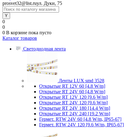
prosvet32@list.ru
ул. Дуки, 75
0
0
0
В корзине
пока пусто
Каталог товаров
Светодиодная лента
Ленты LUX smd 3528
Открытые RT 12V 60 [4.8 W/m]
Открытые RT 24V 60 [4.8 W/m]
Открытые RT 12V 120 [9.6 W/m]
Открытые RT 24V 120 [9.6 W/m]
Открытые RT 24V 180 [14.4 W/m]
Открытые RT 24V 240 [19.2 W/m]
Гермет. RTW 24V 60 [4.8 W/m, IP65-67]
Гермет. RTW 24V 120 [9.6 W/m, IP65-67]