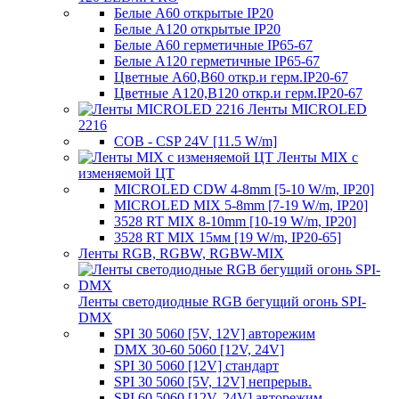
Белые A60 открытые IP20
Белые A120 открытые IP20
Белые A60 герметичные IP65-67
Белые A120 герметичные IP65-67
Цветные A60,B60 откр.и герм.IP20-67
Цветные A120,B120 откр.и герм.IP20-67
Ленты MICROLED
2216
COB - CSP 24V [11.5 W/m]
Ленты MIX с
изменяемой ЦТ
MICROLED CDW 4-8mm [5-10 W/m, IP20]
MICROLED MIX 5-8mm [7-19 W/m, IP20]
3528 RT MIX 8-10mm [10-19 W/m, IP20]
3528 RT MIX 15мм [19 W/m, IP20-65]
Ленты RGB, RGBW, RGBW-MIX
Ленты светодиодные RGB бегущий огонь SPI-
DMX
SPI 30 5060 [5V, 12V] авторежим
DMX 30-60 5060 [12V, 24V]
SPI 30 5060 [12V] стандарт
SPI 30 5060 [5V, 12V] непрерыв.
SPI 60 5060 [12V, 24V] авторежим