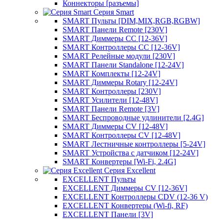
Коннекторы [разъемы]
Серия Smart
SMART Пульты [DIM,MIX,RGB,RGBW]
SMART Панели Remote [230V]
SMART Диммеры CC [12-36V]
SMART Контроллеры CC [12-36V]
SMART Релейные модули [230V]
SMART Панели Standalone [12-24V]
SMART Комплекты [12-24V]
SMART Диммеры Rotary [12-24V]
SMART Контроллеры [230V]
SMART Усилители [12-48V]
SMART Панели Remote [3V]
SMART Беспроводные удлинители [2.4G]
SMART Диммеры CV [12-48V]
SMART Контроллеры CV [12-48V]
SMART Лестничные контроллеры [5-24V]
SMART Устройства с датчиком [12-24V]
SMART Конвертеры [Wi-Fi, 2.4G]
Серия Excellent
EXCELLENT Пульты
EXCELLENT Диммеры CV [12-36V]
EXCELLENT Контроллеры CDV (12-36 V)
EXCELLENT Конвертеры (Wi-fi, RF)
EXCELLENT Панели [3V]