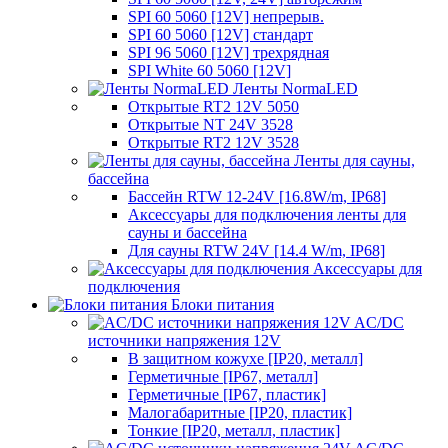
SPI 60 5060 [12V] непрерыв.
SPI 60 5060 [12V] стандарт
SPI 96 5060 [12V] трехрядная
SPI White 60 5060 [12V]
Ленты NormaLED
Открытые RT2 12V 5050
Открытые NT 24V 3528
Открытые RT2 12V 3528
Ленты для сауны,
бассейна
Бассейн RTW 12-24V [16.8W/m, IP68]
Аксессуары для подключения ленты для
сауны и бассейна
Для сауны RTW 24V [14.4 W/m, IP68]
Аксессуары для
подключения
Блоки питания
AC/DC
источники напряжения 12V
В защитном кожухе [IP20, металл]
Герметичные [IP67, металл]
Герметичные [IP67, пластик]
Малогабаритные [IP20, пластик]
Тонкие [IP20, металл, пластик]