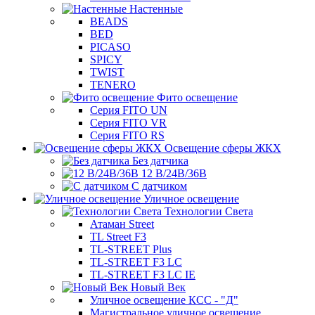
Настенные
BEADS
BED
PICASO
SPICY
TWIST
TENERO
Фито освещение
Серия FITO UN
Серия FITO VR
Серия FITO RS
Освещение сферы ЖКХ
Без датчика
12 В/24В/36В
С датчиком
Уличное освещение
Технологии Света
Атаман Street
TL Street F3
TL-STREET Plus
TL-STREET F3 LC
TL-STREET F3 LC IE
Новый Век
Уличное освещение КСС - "Д"
Магистральное уличное освещение