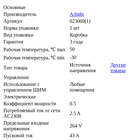
Основные
Производитель
Arlight
Артикул
023069(1)
Норма упаковки
1 шт
Вид упаковки
Коробка
Гарантия
3 года
50
Рабочая температура, ℃ max
-30
Рабочая температура, ℃ min
Источник
Другие
Тип товара
напряжения
товары
Управление
Использование с
Любые
управлением ШИМ
помещения
Электрические
Коэффициент мощности
0.5
Потребляемый ток от сети
2.5 A
AC230В
Предельные входные
264 V
напряжения
Пусковой ток
43 A