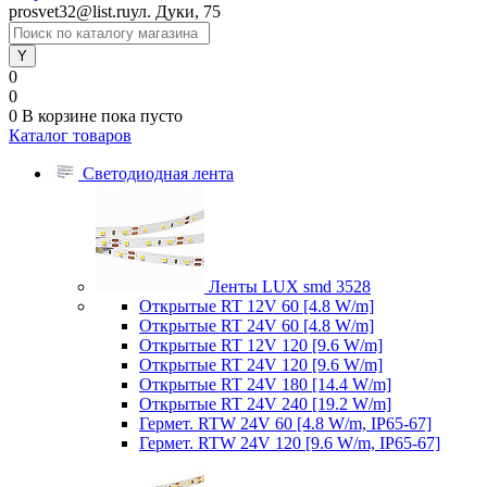
prosvet32@list.ru
ул. Дуки, 75
0
0
0
В корзине
пока пусто
Каталог товаров
Светодиодная лента
Ленты LUX smd 3528
Открытые RT 12V 60 [4.8 W/m]
Открытые RT 24V 60 [4.8 W/m]
Открытые RT 12V 120 [9.6 W/m]
Открытые RT 24V 120 [9.6 W/m]
Открытые RT 24V 180 [14.4 W/m]
Открытые RT 24V 240 [19.2 W/m]
Гермет. RTW 24V 60 [4.8 W/m, IP65-67]
Гермет. RTW 24V 120 [9.6 W/m, IP65-67]