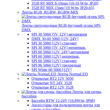
3528 RT MIX 8-10mm [10-19 W/m, IP20]
3528 RT MIX 15мм [19 W/m, IP20-65]
Ленты RGB, RGBW, RGBW-MIX
Ленты светодиодные RGB бегущий огонь SPI-
DMX
SPI 30 5060 [5V, 12V] авторежим
DMX 30-60 5060 [12V, 24V]
SPI 30 5060 [12V] стандарт
SPI 30 5060 [5V, 12V] непрерыв.
SPI 60 5060 [12V, 24V] авторежим
SPI 60 5060 [12V] непрерыв.
SPI 60 5060 [12V] стандарт
SPI 96 5060 [12V] трехрядная
SPI White 60 5060 [12V]
Ленты NormaLED
Открытые RT2 12V 5050
Открытые NT 24V 3528
Открытые RT2 12V 3528
Ленты для сауны,
бассейна
Бассейн RTW 12-24V [16.8W/m, IP68]
Аксессуары для подключения ленты для
сауны и бассейна