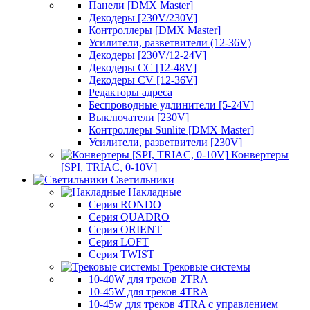
Панели [DMX Master]
Декодеры [230V/230V]
Контроллеры [DMX Master]
Усилители, разветвители (12-36V)
Декодеры [230V/12-24V]
Декодеры CC [12-48V]
Декодеры CV [12-36V]
Редакторы адреса
Беспроводные удлинители [5-24V]
Выключатели [230V]
Контроллеры Sunlite [DMX Master]
Усилители, разветвители [230V]
Конвертеры
[SPI, TRIAC, 0-10V]
Светильники
Накладные
Серия RONDO
Серия QUADRO
Серия ORIENT
Серия LOFT
Серия TWIST
Трековые системы
10-40W для треков 2TRA
10-45W для треков 4TRA
10-45w для треков 4TRA с управлением