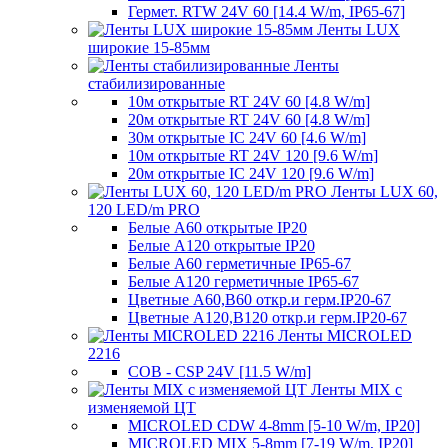
Гермет. RTW 24V 60 [14.4 W/m, IP65-67]
Ленты LUX
широкие 15-85мм
Ленты
стабилизированные
10м открытые RT 24V 60 [4.8 W/m]
20м открытые RT 24V 60 [4.8 W/m]
30м открытые IC 24V 60 [4.6 W/m]
10м открытые RT 24V 120 [9.6 W/m]
20м открытые IC 24V 120 [9.6 W/m]
Ленты LUX 60,
120 LED/m PRO
Белые A60 открытые IP20
Белые A120 открытые IP20
Белые A60 герметичные IP65-67
Белые A120 герметичные IP65-67
Цветные A60,B60 откр.и герм.IP20-67
Цветные A120,B120 откр.и герм.IP20-67
Ленты MICROLED
2216
COB - CSP 24V [11.5 W/m]
Ленты MIX с
изменяемой ЦТ
MICROLED CDW 4-8mm [5-10 W/m, IP20]
MICROLED MIX 5-8mm [7-19 W/m, IP20]