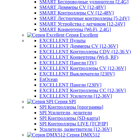
SMART Беспроводные удлинители [2.4G]
SMART Диммеры CV [12-48V]
SMART Контроллеры CV [12-48V]
SMART Лестничные контроллеры [5-24V]
SMART Устройства с датчиком [12-24V]
SMART Конвертеры [Wi-Fi, 2.4G]
Серия Excellent
EXCELLENT Пульты
EXCELLENT Диммеры CV [12-36V]
EXCELLENT Контроллеры CDV (12-36 V)
EXCELLENT Конвертеры (Wi-fi, RF)
EXCELLENT Панели [3V]
EXCELLENT Контроллеры CV [12-36V]
EXCELLENT Выключатели [230V]
EnOcean
EXCELLENT Панели [230V]
EXCELLENT Контроллеры CC [12-36V]
EXCELLENT Усилители [12-36V]
Серия SPI
SPI Контроллеры [программа]
SPI Усилители, делители
SPI Контроллеры [SD-карта]
SPI Контроллеры LIVE [TCP/IP]
Усилители, разветвители [12-36V]
Серия DMX512