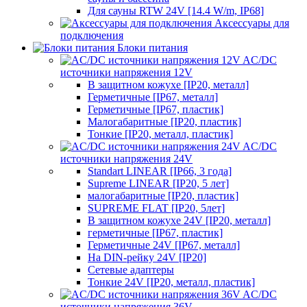
Для сауны RTW 24V [14.4 W/m, IP68]
Аксессуары для
подключения
Блоки питания
AC/DC
источники напряжения 12V
В защитном кожухе [IP20, металл]
Герметичные [IP67, металл]
Герметичные [IP67, пластик]
Малогабаритные [IP20, пластик]
Тонкие [IP20, металл, пластик]
AC/DC
источники напряжения 24V
Standart LINEAR [IP66, 3 года]
Supreme LINEAR [IP20, 5 лет]
малогабаритные [IP20, пластик]
SUPREME FLAT [IP20, 5лет]
В защитном кожухе 24V [IP20, металл]
герметичные [IP67, пластик]
Герметичные 24V [IP67, металл]
На DIN-рейку 24V [IP20]
Сетевые адаптеры
Тонкие 24V [IP20, металл, пластик]
AC/DC
источники напряжения 36V