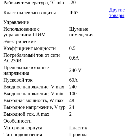
-20
Рабочая температура, ℃ min
Другие
Класс пылевлагозащиты
IP67
товары
Управление
Использование с
Шумные
управлением ШИМ
помещения
Электрические
Коэффициент мощности
0.5
Потребляемый ток от сети
0,6А
AC230В
Предельные входные
240 V
напряжения
Пусковой ток
60А
Входное напряжение, V max
240
Входное напряжение, V min
100
Выходная мощность, W max
48
Выходное напряжение, V typ
24
Выходной ток, A max
2
Особенности
Материал корпуса
Пластик
Тип подключения
Провода