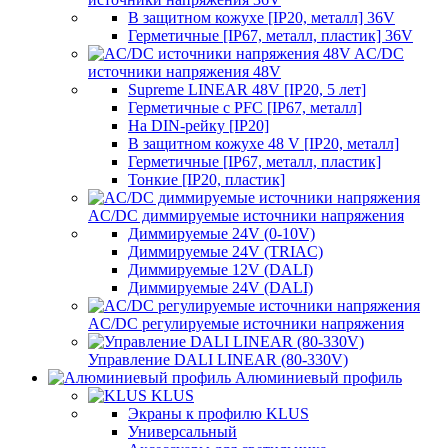
В защитном кожухе [IP20, металл] 36V
Герметичные [IP67, металл, пластик] 36V
AC/DC
источники напряжения 48V
Supreme LINEAR 48V [IP20, 5 лет]
Герметичные с PFC [IP67, металл]
На DIN-рейку [IP20]
В защитном кожухе 48 V [IP20, металл]
Герметичные [IP67, металл, пластик]
Тонкие [IP20, пластик]
AC/DC диммируемые источники напряжения
Диммируемые 24V (0-10V)
Диммируемые 24V (TRIAC)
Диммируемые 12V (DALI)
Диммируемые 24V (DALI)
AC/DC регулируемые источники напряжения
Управление DALI LINEAR (80-330V)
Алюминиевый профиль
KLUS
Экраны к профилю KLUS
Универсальный