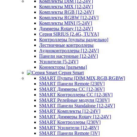
Комплекты DIM [12-24V]
Комплекты MIX [12-24V]
Комплекты RGB [12-24V]
Комплекты RGBW [12-24V]
Комплекты MINI [5-24V]
Диммеры Rotary [12-24V]
Серия SIRIUS [2.4G, TUYA]
Контроллеры [пульты раздельно]
Лестничные контроллеры
Аудиоконтроллеры [12-24V]
Панели настенные [12-24V]
Усилители [5-24V]
Коннекторы [разъемы]
Серия Smart
SMART Пульты [DIM,MIX,RGB,RGBW]
SMART Панели Remote [230V]
SMART Диммеры CC [12-36V]
SMART Контроллеры CC [12-36V]
SMART Релейные модули [230V]
SMART Панели Standalone [12-24V]
SMART Комплекты [12-24V]
SMART Диммеры Rotary [12-24V]
SMART Контроллеры [230V]
SMART Усилители [12-48V]
SMART Панели Remote [3V]