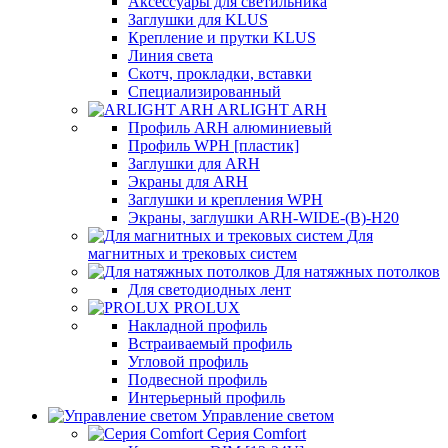
Аксессуары для светильника
Заглушки для KLUS
Крепление и прутки KLUS
Линия света
Скотч, прокладки, вставки
Специализированный
ARLIGHT ARH
Профиль ARH алюминиевый
Профиль WPH [пластик]
Заглушки для ARH
Экраны для ARH
Заглушки и крепления WPH
Экраны, заглушки ARH-WIDE-(B)-H20
Для
магнитных и трековых систем
Для натяжных потолков
Для светодиодных лент
PROLUX
Накладной профиль
Встраиваемый профиль
Угловой профиль
Подвесной профиль
Интерьерный профиль
Управление светом
Серия Comfort