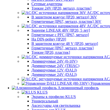
Сетевые адаптеры
Тонкие 24V [IP20, металл, пластик]
AC/DC источ
В защитном кожухе [IP20, металл] 36V
Герметичные [IP67, металл, пластик] 36V
AC/DC источ
Supreme LINEAR 48V [IP20, 5 лет]
Герметичные с PFC [IP67, металл]
На DIN-рейку [IP20]
В защитном кожухе 48 V [IP20, металл]
Герметичные [IP67, металл, пластик]
Тонкие [IP20, пластик]
AC/
Диммируемые 24V (0-10V)
Диммируемые 24V (TRIAC)
Диммируемые 12V (DALI)
Диммируемые 24V (DALI)
AC/
Управлени
Алюминиевый профиль
KLUS
Экраны к профилю KLUS
Универсальный
Аксессуары для светильника
Заглушки для KLUS