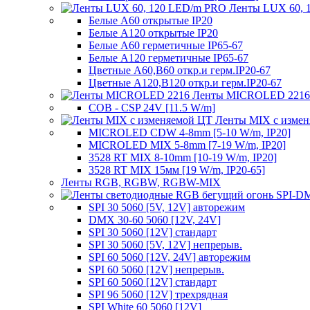
Ленты LUX 60, 
Белые A60 открытые IP20
Белые A120 открытые IP20
Белые A60 герметичные IP65-67
Белые A120 герметичные IP65-67
Цветные A60,B60 откр.и герм.IP20-67
Цветные A120,B120 откр.и герм.IP20-67
Ленты MICROLED 2216
COB - CSP 24V [11.5 W/m]
Ленты MIX с изме
MICROLED CDW 4-8mm [5-10 W/m, IP20]
MICROLED MIX 5-8mm [7-19 W/m, IP20]
3528 RT MIX 8-10mm [10-19 W/m, IP20]
3528 RT MIX 15мм [19 W/m, IP20-65]
Ленты RGB, RGBW, RGBW-MIX
SPI 30 5060 [5V, 12V] авторежим
DMX 30-60 5060 [12V, 24V]
SPI 30 5060 [12V] стандарт
SPI 30 5060 [5V, 12V] непрерыв.
SPI 60 5060 [12V, 24V] авторежим
SPI 60 5060 [12V] непрерыв.
SPI 60 5060 [12V] стандарт
SPI 96 5060 [12V] трехрядная
SPI White 60 5060 [12V]