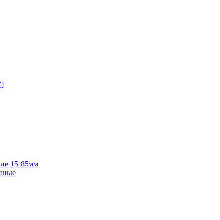
W]
ие 15-85мм
нные