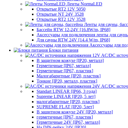
Ленты NormaLED
Открытые RT2 12V 5050
Открытые NT 24V 3528
Открытые RT2 12V 3528
Ленты для сауны, бас
Бассейн RTW 12-24V [16.8W/m, IP68]
Аксессуары для подключения ленты для сауны
Для сауны RTW 24V [14.4 W/m, IP68]
Аксессуары для по
Блоки питания
AC/DC источ
В защитном кожухе [IP20, металл]
Герметичные [IP67, металл]
Герметичные [IP67, пластик]
Малогабаритные [IP20, пластик]
Тонкие [IP20, металл, пластик]
AC/DC источ
Standart LINEAR [IP66, 3 года]
Supreme LINEAR [IP20, 5 лет]
малогабаритные [IP20, пластик]
SUPREME FLAT [IP20, 5лет]
В защитном кожухе 24V [IP20, металл]
герметичные [IP67, пластик]
Герметичные 24V [IP67, металл]
На DIN-рейку 24V [IP20]