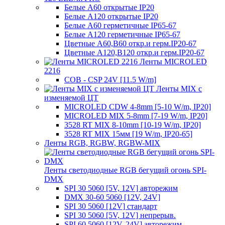
Белые A60 открытые IP20
Белые A120 открытые IP20
Белые A60 герметичные IP65-67
Белые A120 герметичные IP65-67
Цветные A60,B60 откр.и герм.IP20-67
Цветные A120,B120 откр.и герм.IP20-67
Ленты MICROLED
2216
COB - CSP 24V [11.5 W/m]
Ленты MIX с
изменяемой ЦТ
MICROLED CDW 4-8mm [5-10 W/m, IP20]
MICROLED MIX 5-8mm [7-19 W/m, IP20]
3528 RT MIX 8-10mm [10-19 W/m, IP20]
3528 RT MIX 15мм [19 W/m, IP20-65]
Ленты RGB, RGBW, RGBW-MIX
Ленты светодиодные RGB бегущий огонь SPI-
DMX
SPI 30 5060 [5V, 12V] авторежим
DMX 30-60 5060 [12V, 24V]
SPI 30 5060 [12V] стандарт
SPI 30 5060 [5V, 12V] непрерыв.
SPI 60 5060 [12V, 24V] авторежим