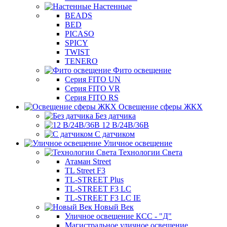
Настенные
BEADS
BED
PICASO
SPICY
TWIST
TENERO
Фито освещение
Серия FITO UN
Серия FITO VR
Серия FITO RS
Освещение сферы ЖКХ
Без датчика
12 В/24В/36В
С датчиком
Уличное освещение
Технологии Света
Атаман Street
TL Street F3
TL-STREET Plus
TL-STREET F3 LC
TL-STREET F3 LC IE
Новый Век
Уличное освещение КСС - "Д"
Магистральное уличное освещение