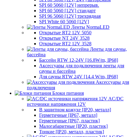
SPI 60 5060 [12V] непрерыв.
SPI 60 5060 [12V] стандарт
SPI 96 5060 [12V] трехрядная
SPI White 60 5060 [12V]
Ленты NormaLED
Открытые RT2 12V 5050
Открытые NT 24V 3528
Открытые RT2 12V 3528
Ленты для сауны,
бассейна
Бассейн RTW 12-24V [16.8W/m, IP68]
Аксессуары для подключения ленты для
сауны и бассейна
Для сауны RTW 24V [14.4 W/m, IP68]
Аксессуары для
подключения
Блоки питания
AC/DC
источники напряжения 12V
В защитном кожухе [IP20, металл]
Герметичные [IP67, металл]
Герметичные [IP67, пластик]
Малогабаритные [IP20, пластик]
Тонкие [IP20, металл, пластик]