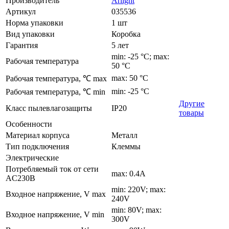
Производитель
Arlight
Артикул
035536
Норма упаковки
1 шт
Вид упаковки
Коробка
Гарантия
5 лет
min: -25 °C; max:
Рабочая температура
50 °C
max: 50 °C
Рабочая температура, ℃ max
min: -25 °C
Рабочая температура, ℃ min
Другие
Класс пылевлагозащиты
IP20
товары
Особенности
Материал корпуса
Металл
Тип подключения
Клеммы
Электрические
Потребляемый ток от сети
max: 0.4A
AC230В
min: 220V; max:
Входное напряжение, V max
240V
min: 80V; max:
Входное напряжение, V min
300V