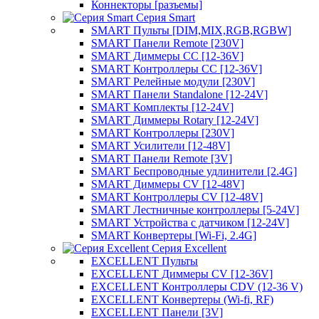
Коннекторы [разъемы]
Серия Smart
SMART Пульты [DIM,MIX,RGB,RGBW]
SMART Панели Remote [230V]
SMART Диммеры CC [12-36V]
SMART Контроллеры CC [12-36V]
SMART Релейные модули [230V]
SMART Панели Standalone [12-24V]
SMART Комплекты [12-24V]
SMART Диммеры Rotary [12-24V]
SMART Контроллеры [230V]
SMART Усилители [12-48V]
SMART Панели Remote [3V]
SMART Беспроводные удлинители [2.4G]
SMART Диммеры CV [12-48V]
SMART Контроллеры CV [12-48V]
SMART Лестничные контроллеры [5-24V]
SMART Устройства с датчиком [12-24V]
SMART Конвертеры [Wi-Fi, 2.4G]
Серия Excellent
EXCELLENT Пульты
EXCELLENT Диммеры CV [12-36V]
EXCELLENT Контроллеры CDV (12-36 V)
EXCELLENT Конвертеры (Wi-fi, RF)
EXCELLENT Панели [3V]