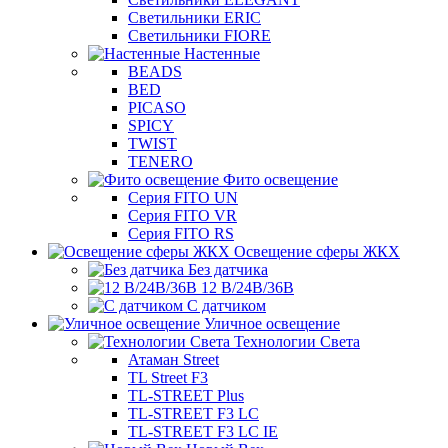
Светильники ERIC
Светильники FIORE
Настенные
BEADS
BED
PICASO
SPICY
TWIST
TENERO
Фито освещение
Серия FITO UN
Серия FITO VR
Серия FITO RS
Освещение сферы ЖКХ
Без датчика
12 В/24В/36В
С датчиком
Уличное освещение
Технологии Света
Атаман Street
TL Street F3
TL-STREET Plus
TL-STREET F3 LC
TL-STREET F3 LC IE