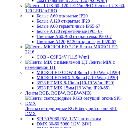
20м открытые IC 24V 120 [9.6 W/m]
Ленты LUX 60,
120 LED/m PRO
Белые A60 открытые IP20
Белые A120 открытые IP20
Белые A60 герметичные IP65-67
Белые A120 герметичные IP65-67
Цветные A60,B60 откр.и герм.IP20-67
Цветные A120,B120 откр.и герм.IP20-67
Ленты MICROLED
2216
COB - CSP 24V [11.5 W/m]
Ленты MIX с
изменяемой ЦТ
MICROLED CDW 4-8mm [5-10 W/m, IP20]
MICROLED MIX 5-8mm [7-19 W/m, IP20]
3528 RT MIX 8-10mm [10-19 W/m, IP20]
3528 RT MIX 15мм [19 W/m, IP20-65]
Ленты RGB, RGBW, RGBW-MIX
Ленты светодиодные RGB бегущий огонь SPI-
DMX
SPI 30 5060 [5V, 12V] авторежим
DMX 30-60 5060 [12V, 24V]