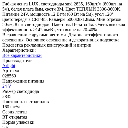
Гибкая лента LUX, светодиоды smd 2835, 160шт/м (800шт на
5м), белая плата 8мм, скотч 3М. Цвет ТЕПЛЫЙ 3300-3600K.
Питание 24V, мощность 12 Вт/м (60 Вт на 5м), угол 120°,
цветопередача CRI>85. Размеры 5000х8x1.8мм. Мин.отрезок
50мм, 8 шт светодиодов. Пакет 5м. Цена за 1м. Очень высокая
эффективность >145 лм/Вт, что выше на 20-40%
В сравнении с другими лентами. Для энергоэффективного
освещения. Основное освещение и декоративная подсветка.
Подсветка рекламных конструкций и витрин.
Характеристики:
Все характеристики
Производитель
Arlight
Артикул
028560
Напряжение питания
24 V
Размер светодиода
2835
Плотность светодиодов
160 шт/м
Серия ленты
RT открытая
Норма упаковки
5 м