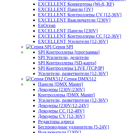
EXCELLENT Конвертеры (Wi-fi, RF)
EXCELLENT Панели [3V]
EXCELLENT Контроллеры CV [12-36V]
EXCELLENT Выключатели [230V]
EnOcean
EXCELLENT Панели [230V]
EXCELLENT Контроллеры CC [12-36V]
EXCELLENT Усилители [12-36V]
Серия SPI
SPI Контроллеры [программа]
SPI Усилители, делители
SPI Контроллеры [SD-карта]
SPI Контроллеры LIVE [TCP/IP]
Усилители, разветвители [12-36V]
Серия DMX512
Панели [DMX Master]
Декодеры [230V/230V]
Контроллеры [DMX Master]
Усилители, разветвители (12-36V)
Декодеры [230V/12-24V]
Декодеры CC [12-48V]
Декодеры CV [12-36V]
Редакторы адреса
Беспроводные удлинители [5-24V]
Выключатели [230V]