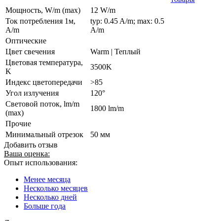
Мощность, W/m (max)
12 W/m
Ток потребления 1м,
typ: 0.45 A/m; max: 0.5
A/m
A/m
Оптические
Цвет свечения
Warm | Теплый
Цветовая температура,
3500K
K
Индекс цветопередачи
>85
Угол излучения
120°
Световой поток, lm/m
1800 lm/m
(max)
Прочие
Минимальный отрезок
50 мм
Добавить отзыв
Ваша оценка:
Опыт использования:
Менее месяца
Несколько месяцев
Несколько дней
Больше года