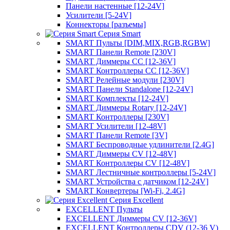
Панели настенные [12-24V]
Усилители [5-24V]
Коннекторы [разъемы]
Серия Smart
SMART Пульты [DIM,MIX,RGB,RGBW]
SMART Панели Remote [230V]
SMART Диммеры CC [12-36V]
SMART Контроллеры CC [12-36V]
SMART Релейные модули [230V]
SMART Панели Standalone [12-24V]
SMART Комплекты [12-24V]
SMART Диммеры Rotary [12-24V]
SMART Контроллеры [230V]
SMART Усилители [12-48V]
SMART Панели Remote [3V]
SMART Беспроводные удлинители [2.4G]
SMART Диммеры CV [12-48V]
SMART Контроллеры CV [12-48V]
SMART Лестничные контроллеры [5-24V]
SMART Устройства с датчиком [12-24V]
SMART Конвертеры [Wi-Fi, 2.4G]
Серия Excellent
EXCELLENT Пульты
EXCELLENT Диммеры CV [12-36V]
EXCELLENT Контроллеры CDV (12-36 V)