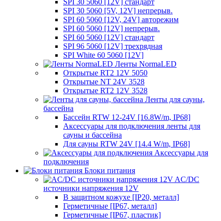
SPI 30 5060 [12V] стандарт
SPI 30 5060 [5V, 12V] непрерыв.
SPI 60 5060 [12V, 24V] авторежим
SPI 60 5060 [12V] непрерыв.
SPI 60 5060 [12V] стандарт
SPI 96 5060 [12V] трехрядная
SPI White 60 5060 [12V]
Ленты NormaLED
Открытые RT2 12V 5050
Открытые NT 24V 3528
Открытые RT2 12V 3528
Ленты для сауны,
бассейна
Бассейн RTW 12-24V [16.8W/m, IP68]
Аксессуары для подключения ленты для
сауны и бассейна
Для сауны RTW 24V [14.4 W/m, IP68]
Аксессуары для
подключения
Блоки питания
AC/DC
источники напряжения 12V
В защитном кожухе [IP20, металл]
Герметичные [IP67, металл]
Герметичные [IP67, пластик]