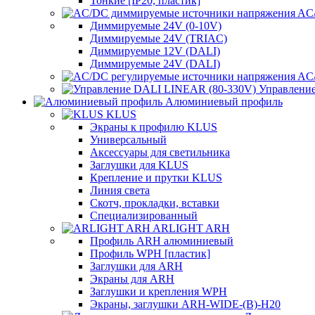
Тонкие [IP20, пластик]
AC/
Диммируемые 24V (0-10V)
Диммируемые 24V (TRIAC)
Диммируемые 12V (DALI)
Диммируемые 24V (DALI)
AC/
Управлени
Алюминиевый профиль
KLUS
Экраны к профилю KLUS
Универсальный
Аксессуары для светильника
Заглушки для KLUS
Крепление и прутки KLUS
Линия света
Скотч, прокладки, вставки
Специализированный
ARLIGHT ARH
Профиль ARH алюминиевый
Профиль WPH [пластик]
Заглушки для ARH
Экраны для ARH
Заглушки и крепления WPH
Экраны, заглушки ARH-WIDE-(B)-H20