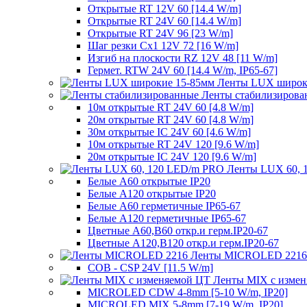
Открытые RT 12V 60 [14.4 W/m]
Открытые RT 24V 60 [14.4 W/m]
Открытые RT 24V 96 [23 W/m]
Шаг резки Cx1 12V 72 [16 W/m]
Изгиб на плоскости RZ 12V 48 [11 W/m]
Гермет. RTW 24V 60 [14.4 W/m, IP65-67]
Ленты LUX широк
Ленты стабилизирова
10м открытые RT 24V 60 [4.8 W/m]
20м открытые RT 24V 60 [4.8 W/m]
30м открытые IC 24V 60 [4.6 W/m]
10м открытые RT 24V 120 [9.6 W/m]
20м открытые IC 24V 120 [9.6 W/m]
Ленты LUX 60, 
Белые A60 открытые IP20
Белые A120 открытые IP20
Белые A60 герметичные IP65-67
Белые A120 герметичные IP65-67
Цветные A60,B60 откр.и герм.IP20-67
Цветные A120,B120 откр.и герм.IP20-67
Ленты MICROLED 2216
COB - CSP 24V [11.5 W/m]
Ленты MIX с изме
MICROLED CDW 4-8mm [5-10 W/m, IP20]
MICROLED MIX 5-8mm [7-19 W/m, IP20]