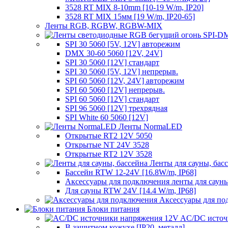
3528 RT MIX 8-10mm [10-19 W/m, IP20]
3528 RT MIX 15мм [19 W/m, IP20-65]
Ленты RGB, RGBW, RGBW-MIX
SPI 30 5060 [5V, 12V] авторежим
DMX 30-60 5060 [12V, 24V]
SPI 30 5060 [12V] стандарт
SPI 30 5060 [5V, 12V] непрерыв.
SPI 60 5060 [12V, 24V] авторежим
SPI 60 5060 [12V] непрерыв.
SPI 60 5060 [12V] стандарт
SPI 96 5060 [12V] трехрядная
SPI White 60 5060 [12V]
Ленты NormaLED
Открытые RT2 12V 5050
Открытые NT 24V 3528
Открытые RT2 12V 3528
Ленты для сауны, бас
Бассейн RTW 12-24V [16.8W/m, IP68]
Аксессуары для подключения ленты для сауны
Для сауны RTW 24V [14.4 W/m, IP68]
Аксессуары для по
Блоки питания
AC/DC источ
В защитном кожухе [IP20, металл]