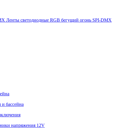
Ленты светодиодные RGB бегущий огонь SPI-DMX
сейна
 и бассейна
дключения
ники напряжения 12V