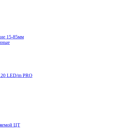
ие 15-85мм
нные
120 LED/m PRO
няемой ЦТ