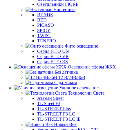
Светильники FIORE
Настенные
BEADS
BED
PICASO
SPICY
TWIST
TENERO
Фито освещение
Серия FITO UN
Серия FITO VR
Серия FITO RS
Освещение сферы ЖКХ
Без датчика
12 В/24В/36В
С датчиком
Уличное освещение
Технологии Света
Атаман Street
TL Street F3
TL-STREET Plus
TL-STREET F3 LC
TL-STREET F3 LC IE
Новый Век
Уличное освещение КСС - "Д"