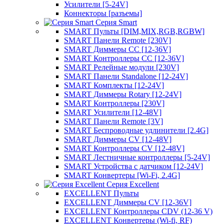
Усилители [5-24V]
Коннекторы [разъемы]
Серия Smart
SMART Пульты [DIM,MIX,RGB,RGBW]
SMART Панели Remote [230V]
SMART Диммеры CC [12-36V]
SMART Контроллеры CC [12-36V]
SMART Релейные модули [230V]
SMART Панели Standalone [12-24V]
SMART Комплекты [12-24V]
SMART Диммеры Rotary [12-24V]
SMART Контроллеры [230V]
SMART Усилители [12-48V]
SMART Панели Remote [3V]
SMART Беспроводные удлинители [2.4G]
SMART Диммеры CV [12-48V]
SMART Контроллеры CV [12-48V]
SMART Лестничные контроллеры [5-24V]
SMART Устройства с датчиком [12-24V]
SMART Конвертеры [Wi-Fi, 2.4G]
Серия Excellent
EXCELLENT Пульты
EXCELLENT Диммеры CV [12-36V]
EXCELLENT Контроллеры CDV (12-36 V)
EXCELLENT Конвертеры (Wi-fi, RF)