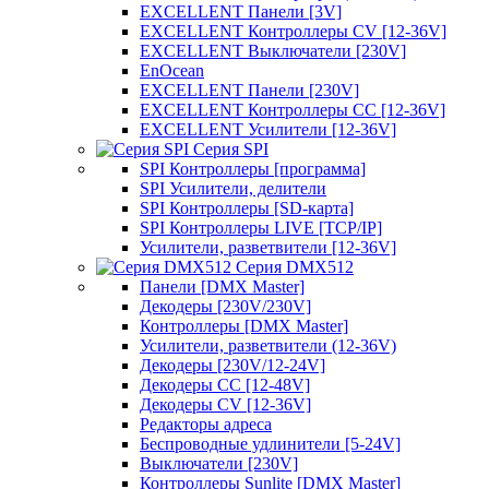
EXCELLENT Панели [3V]
EXCELLENT Контроллеры CV [12-36V]
EXCELLENT Выключатели [230V]
EnOcean
EXCELLENT Панели [230V]
EXCELLENT Контроллеры CC [12-36V]
EXCELLENT Усилители [12-36V]
Серия SPI
SPI Контроллеры [программа]
SPI Усилители, делители
SPI Контроллеры [SD-карта]
SPI Контроллеры LIVE [TCP/IP]
Усилители, разветвители [12-36V]
Серия DMX512
Панели [DMX Master]
Декодеры [230V/230V]
Контроллеры [DMX Master]
Усилители, разветвители (12-36V)
Декодеры [230V/12-24V]
Декодеры CC [12-48V]
Декодеры CV [12-36V]
Редакторы адреса
Беспроводные удлинители [5-24V]
Выключатели [230V]
Контроллеры Sunlite [DMX Master]