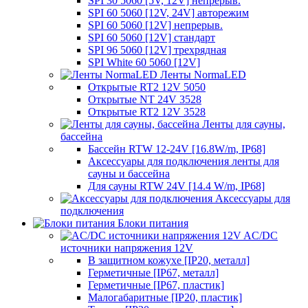
SPI 30 5060 [5V, 12V] непрерыв.
SPI 60 5060 [12V, 24V] авторежим
SPI 60 5060 [12V] непрерыв.
SPI 60 5060 [12V] стандарт
SPI 96 5060 [12V] трехрядная
SPI White 60 5060 [12V]
Ленты NormaLED
Открытые RT2 12V 5050
Открытые NT 24V 3528
Открытые RT2 12V 3528
Ленты для сауны,
бассейна
Бассейн RTW 12-24V [16.8W/m, IP68]
Аксессуары для подключения ленты для
сауны и бассейна
Для сауны RTW 24V [14.4 W/m, IP68]
Аксессуары для
подключения
Блоки питания
AC/DC
источники напряжения 12V
В защитном кожухе [IP20, металл]
Герметичные [IP67, металл]
Герметичные [IP67, пластик]
Малогабаритные [IP20, пластик]