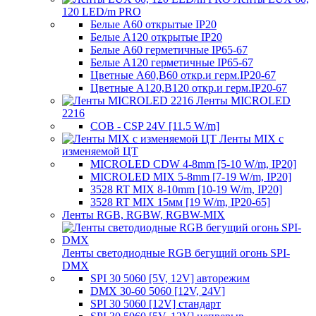
120 LED/m PRO
Белые A60 открытые IP20
Белые A120 открытые IP20
Белые A60 герметичные IP65-67
Белые A120 герметичные IP65-67
Цветные A60,B60 откр.и герм.IP20-67
Цветные A120,B120 откр.и герм.IP20-67
Ленты MICROLED
2216
COB - CSP 24V [11.5 W/m]
Ленты MIX с
изменяемой ЦТ
MICROLED CDW 4-8mm [5-10 W/m, IP20]
MICROLED MIX 5-8mm [7-19 W/m, IP20]
3528 RT MIX 8-10mm [10-19 W/m, IP20]
3528 RT MIX 15мм [19 W/m, IP20-65]
Ленты RGB, RGBW, RGBW-MIX
Ленты светодиодные RGB бегущий огонь SPI-
DMX
SPI 30 5060 [5V, 12V] авторежим
DMX 30-60 5060 [12V, 24V]
SPI 30 5060 [12V] стандарт