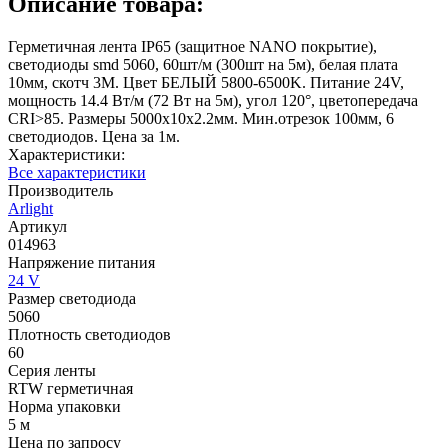
Описание товара:
Герметичная лента IP65 (защитное NANO покрытие),
светодиоды smd 5060, 60шт/м (300шт на 5м), белая плата
10мм, скотч 3М. Цвет БЕЛЫЙ 5800-6500K. Питание 24V,
мощность 14.4 Вт/м (72 Вт на 5м), угол 120°, цветопередача
CRI>85. Размеры 5000х10x2.2мм. Мин.отрезок 100мм, 6
светодиодов. Цена за 1м.
Характеристики:
Все характеристики
Производитель
Arlight
Артикул
014963
Напряжение питания
24 V
Размер светодиода
5060
Плотность светодиодов
60
Серия ленты
RTW герметичная
Норма упаковки
5 м
Цена по запросу