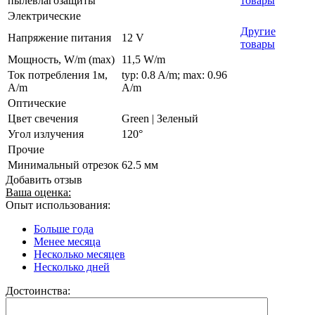
пылевлагозащиты
товары
Электрические
Другие
Напряжение питания
12 V
товары
Мощность, W/m (max)
11,5 W/m
Ток потребления 1м,
typ: 0.8 A/m; max: 0.96
A/m
A/m
Оптические
Цвет свечения
Green | Зеленый
Угол излучения
120°
Прочие
Минимальный отрезок
62.5 мм
Добавить отзыв
Ваша оценка:
Опыт использования:
Больше года
Менее месяца
Несколько месяцев
Несколько дней
Достоинства: