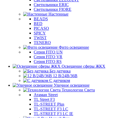
Светильники ERIC
Светильники FIORE
Настенные
BEADS
BED
PICASO
SPICY
TWIST
TENERO
Фито освещение
Серия FITO UN
Серия FITO VR
Серия FITO RS
Освещение сферы ЖКХ
Без датчика
12 В/24В/36В
С датчиком
Уличное освещение
Технологии Света
Атаман Street
TL Street F3
TL-STREET Plus
TL-STREET F3 LC
TL-STREET F3 LC IE