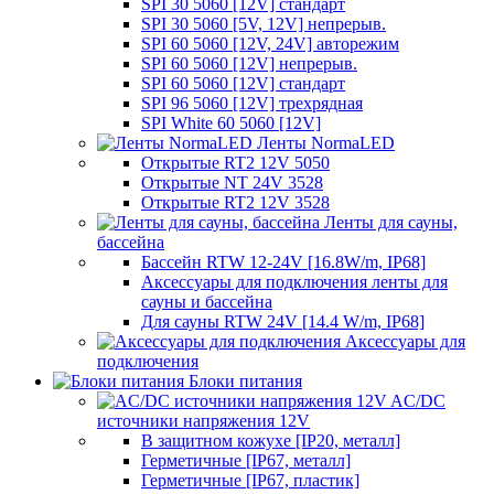
SPI 30 5060 [12V] стандарт
SPI 30 5060 [5V, 12V] непрерыв.
SPI 60 5060 [12V, 24V] авторежим
SPI 60 5060 [12V] непрерыв.
SPI 60 5060 [12V] стандарт
SPI 96 5060 [12V] трехрядная
SPI White 60 5060 [12V]
Ленты NormaLED
Открытые RT2 12V 5050
Открытые NT 24V 3528
Открытые RT2 12V 3528
Ленты для сауны,
бассейна
Бассейн RTW 12-24V [16.8W/m, IP68]
Аксессуары для подключения ленты для
сауны и бассейна
Для сауны RTW 24V [14.4 W/m, IP68]
Аксессуары для
подключения
Блоки питания
AC/DC
источники напряжения 12V
В защитном кожухе [IP20, металл]
Герметичные [IP67, металл]
Герметичные [IP67, пластик]