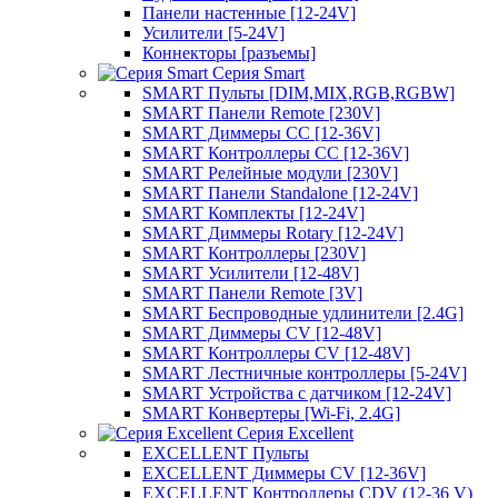
Панели настенные [12-24V]
Усилители [5-24V]
Коннекторы [разъемы]
Серия Smart
SMART Пульты [DIM,MIX,RGB,RGBW]
SMART Панели Remote [230V]
SMART Диммеры CC [12-36V]
SMART Контроллеры CC [12-36V]
SMART Релейные модули [230V]
SMART Панели Standalone [12-24V]
SMART Комплекты [12-24V]
SMART Диммеры Rotary [12-24V]
SMART Контроллеры [230V]
SMART Усилители [12-48V]
SMART Панели Remote [3V]
SMART Беспроводные удлинители [2.4G]
SMART Диммеры CV [12-48V]
SMART Контроллеры CV [12-48V]
SMART Лестничные контроллеры [5-24V]
SMART Устройства с датчиком [12-24V]
SMART Конвертеры [Wi-Fi, 2.4G]
Серия Excellent
EXCELLENT Пульты
EXCELLENT Диммеры CV [12-36V]
EXCELLENT Контроллеры CDV (12-36 V)