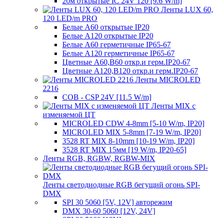
20м открытые IC 24V 120 [9.6 W/m]
Ленты LUX 60,
120 LED/m PRO
Белые A60 открытые IP20
Белые A120 открытые IP20
Белые A60 герметичные IP65-67
Белые A120 герметичные IP65-67
Цветные A60,B60 откр.и герм.IP20-67
Цветные A120,B120 откр.и герм.IP20-67
Ленты MICROLED
2216
COB - CSP 24V [11.5 W/m]
Ленты MIX с
изменяемой ЦТ
MICROLED CDW 4-8mm [5-10 W/m, IP20]
MICROLED MIX 5-8mm [7-19 W/m, IP20]
3528 RT MIX 8-10mm [10-19 W/m, IP20]
3528 RT MIX 15мм [19 W/m, IP20-65]
Ленты RGB, RGBW, RGBW-MIX
Ленты светодиодные RGB бегущий огонь SPI-
DMX
SPI 30 5060 [5V, 12V] авторежим
DMX 30-60 5060 [12V, 24V]