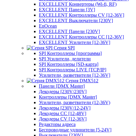
EXCELLENT Конвертеры (Wi-fi, RF)
EXCELLENT Панели [3V]
EXCELLENT Контроллеры CV [12-36V]
EXCELLENT Выключатели [230V]
EnOcean
EXCELLENT Панели [230V]
EXCELLENT Контроллеры CC [12-36V]
EXCELLENT Усилители [12-36V]
Серия SPI
SPI Контроллеры [программа]
SPI Усилители, делители
SPI Контроллеры [SD-карта]
SPI Контроллеры LIVE [TCP/IP]
Усилители, разветвители [12-36V]
Серия DMX512
Панели [DMX Master]
Декодеры [230V/230V]
Контроллеры [DMX Master]
Усилители, разветвители (12-36V)
Декодеры [230V/12-24V]
Декодеры CC [12-48V]
Декодеры CV [12-36V]
Редакторы адреса
Беспроводные удлинители [5-24V]
Выключатели [230V]