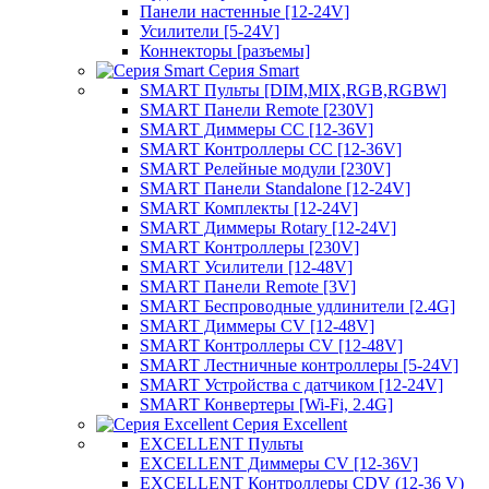
Панели настенные [12-24V]
Усилители [5-24V]
Коннекторы [разъемы]
Серия Smart
SMART Пульты [DIM,MIX,RGB,RGBW]
SMART Панели Remote [230V]
SMART Диммеры CC [12-36V]
SMART Контроллеры CC [12-36V]
SMART Релейные модули [230V]
SMART Панели Standalone [12-24V]
SMART Комплекты [12-24V]
SMART Диммеры Rotary [12-24V]
SMART Контроллеры [230V]
SMART Усилители [12-48V]
SMART Панели Remote [3V]
SMART Беспроводные удлинители [2.4G]
SMART Диммеры CV [12-48V]
SMART Контроллеры CV [12-48V]
SMART Лестничные контроллеры [5-24V]
SMART Устройства с датчиком [12-24V]
SMART Конвертеры [Wi-Fi, 2.4G]
Серия Excellent
EXCELLENT Пульты
EXCELLENT Диммеры CV [12-36V]
EXCELLENT Контроллеры CDV (12-36 V)