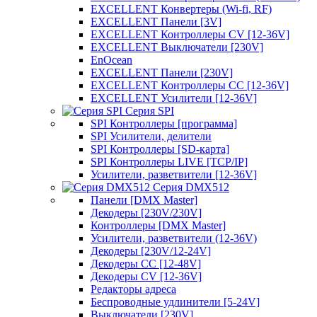
EXCELLENT Конвертеры (Wi-fi, RF)
EXCELLENT Панели [3V]
EXCELLENT Контроллеры CV [12-36V]
EXCELLENT Выключатели [230V]
EnOcean
EXCELLENT Панели [230V]
EXCELLENT Контроллеры CC [12-36V]
EXCELLENT Усилители [12-36V]
Серия SPI
SPI Контроллеры [программа]
SPI Усилители, делители
SPI Контроллеры [SD-карта]
SPI Контроллеры LIVE [TCP/IP]
Усилители, разветвители [12-36V]
Серия DMX512
Панели [DMX Master]
Декодеры [230V/230V]
Контроллеры [DMX Master]
Усилители, разветвители (12-36V)
Декодеры [230V/12-24V]
Декодеры CC [12-48V]
Декодеры CV [12-36V]
Редакторы адреса
Беспроводные удлинители [5-24V]
Выключатели [230V]