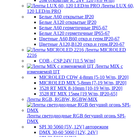
20м открытые IC 24V 120 [9.6 W/m]
Ленты LUX 60,
120 LED/m PRO
Белые A60 открытые IP20
Белые A120 открытые IP20
Белые A60 герметичные IP65-67
Белые A120 герметичные IP65-67
Цветные A60,B60 откр.и герм.IP20-67
Цветные A120,B120 откр.и герм.IP20-67
Ленты MICROLED
2216
COB - CSP 24V [11.5 W/m]
Ленты MIX с
изменяемой ЦТ
MICROLED CDW 4-8mm [5-10 W/m, IP20]
MICROLED MIX 5-8mm [7-19 W/m, IP20]
3528 RT MIX 8-10mm [10-19 W/m, IP20]
3528 RT MIX 15мм [19 W/m, IP20-65]
Ленты RGB, RGBW, RGBW-MIX
Ленты светодиодные RGB бегущий огонь SPI-
DMX
SPI 30 5060 [5V, 12V] авторежим
DMX 30-60 5060 [12V, 24V]