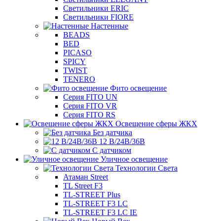
Светильники ERIC
Светильники FIORE
Настенные
BEADS
BED
PICASO
SPICY
TWIST
TENERO
Фито освещение
Серия FITO UN
Серия FITO VR
Серия FITO RS
Освещение сферы ЖКХ
Без датчика
12 В/24В/36В
С датчиком
Уличное освещение
Технологии Света
Атаман Street
TL Street F3
TL-STREET Plus
TL-STREET F3 LC
TL-STREET F3 LC IE