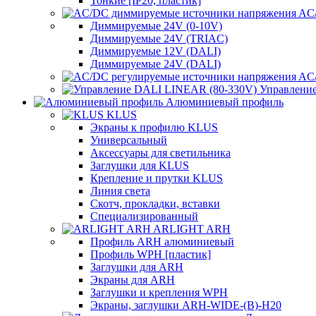
Тонкие [IP20, пластик]
AC/
Диммируемые 24V (0-10V)
Диммируемые 24V (TRIAC)
Диммируемые 12V (DALI)
Диммируемые 24V (DALI)
AC/
Управлени
Алюминиевый профиль
KLUS
Экраны к профилю KLUS
Универсальный
Аксессуары для светильника
Заглушки для KLUS
Крепление и прутки KLUS
Линия света
Скотч, прокладки, вставки
Специализированный
ARLIGHT ARH
Профиль ARH алюминиевый
Профиль WPH [пластик]
Заглушки для ARH
Экраны для ARH
Заглушки и крепления WPH
Экраны, заглушки ARH-WIDE-(B)-H20