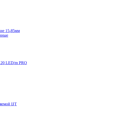
ие 15-85мм
нные
120 LED/m PRO
няемой ЦТ