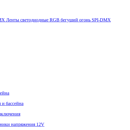
Ленты светодиодные RGB бегущий огонь SPI-DMX
сейна
 и бассейна
дключения
ники напряжения 12V