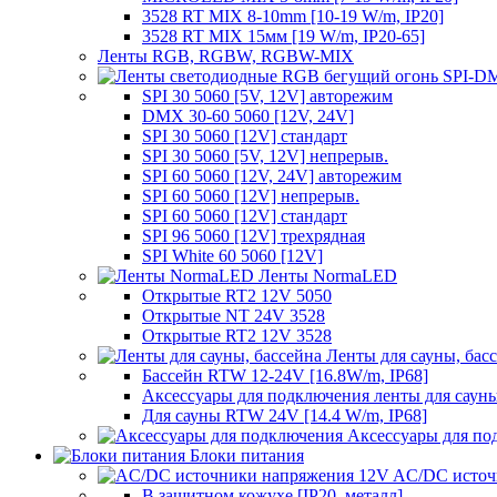
3528 RT MIX 8-10mm [10-19 W/m, IP20]
3528 RT MIX 15мм [19 W/m, IP20-65]
Ленты RGB, RGBW, RGBW-MIX
SPI 30 5060 [5V, 12V] авторежим
DMX 30-60 5060 [12V, 24V]
SPI 30 5060 [12V] стандарт
SPI 30 5060 [5V, 12V] непрерыв.
SPI 60 5060 [12V, 24V] авторежим
SPI 60 5060 [12V] непрерыв.
SPI 60 5060 [12V] стандарт
SPI 96 5060 [12V] трехрядная
SPI White 60 5060 [12V]
Ленты NormaLED
Открытые RT2 12V 5050
Открытые NT 24V 3528
Открытые RT2 12V 3528
Ленты для сауны, бас
Бассейн RTW 12-24V [16.8W/m, IP68]
Аксессуары для подключения ленты для сауны
Для сауны RTW 24V [14.4 W/m, IP68]
Аксессуары для по
Блоки питания
AC/DC источ
В защитном кожухе [IP20, металл]