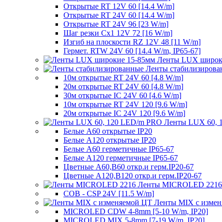
Открытые RT 12V 60 [14.4 W/m]
Открытые RT 24V 60 [14.4 W/m]
Открытые RT 24V 96 [23 W/m]
Шаг резки Cx1 12V 72 [16 W/m]
Изгиб на плоскости RZ 12V 48 [11 W/m]
Гермет. RTW 24V 60 [14.4 W/m, IP65-67]
Ленты LUX широк
Ленты стабилизирова
10м открытые RT 24V 60 [4.8 W/m]
20м открытые RT 24V 60 [4.8 W/m]
30м открытые IC 24V 60 [4.6 W/m]
10м открытые RT 24V 120 [9.6 W/m]
20м открытые IC 24V 120 [9.6 W/m]
Ленты LUX 60, 
Белые A60 открытые IP20
Белые A120 открытые IP20
Белые A60 герметичные IP65-67
Белые A120 герметичные IP65-67
Цветные A60,B60 откр.и герм.IP20-67
Цветные A120,B120 откр.и герм.IP20-67
Ленты MICROLED 2216
COB - CSP 24V [11.5 W/m]
Ленты MIX с изме
MICROLED CDW 4-8mm [5-10 W/m, IP20]
MICROLED MIX 5-8mm [7-19 W/m, IP20]