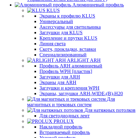
Алюминиевый профиль
KLUS
Экраны к профилю KLUS
Универсальный
Аксессуары для светильника
Заглушки для KLUS
Крепление и прутки KLUS
Линия света
Скотч, прокладки, вставки
Специализированный
ARLIGHT ARH
Профиль ARH алюминиевый
Профиль WPH [пластик]
Заглушки для ARH
Экраны для ARH
Заглушки и крепления WPH
Экраны, заглушки ARH-WIDE-(B)-H20
Для
магнитных и трековых систем
Для натяжных потолков
Для светодиодных лент
PROLUX
Накладной профиль
Встраиваемый профиль
Угловой профиль