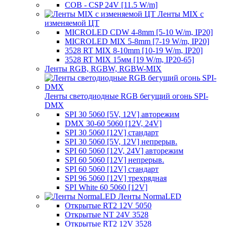
COB - CSP 24V [11.5 W/m]
Ленты MIX с
изменяемой ЦТ
MICROLED CDW 4-8mm [5-10 W/m, IP20]
MICROLED MIX 5-8mm [7-19 W/m, IP20]
3528 RT MIX 8-10mm [10-19 W/m, IP20]
3528 RT MIX 15мм [19 W/m, IP20-65]
Ленты RGB, RGBW, RGBW-MIX
Ленты светодиодные RGB бегущий огонь SPI-
DMX
SPI 30 5060 [5V, 12V] авторежим
DMX 30-60 5060 [12V, 24V]
SPI 30 5060 [12V] стандарт
SPI 30 5060 [5V, 12V] непрерыв.
SPI 60 5060 [12V, 24V] авторежим
SPI 60 5060 [12V] непрерыв.
SPI 60 5060 [12V] стандарт
SPI 96 5060 [12V] трехрядная
SPI White 60 5060 [12V]
Ленты NormaLED
Открытые RT2 12V 5050
Открытые NT 24V 3528
Открытые RT2 12V 3528