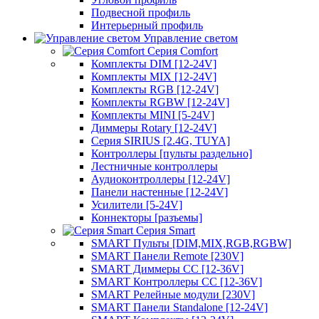
Подвесной профиль
Интерьерный профиль
Управление светом
Серия Comfort
Комплекты DIM [12-24V]
Комплекты MIX [12-24V]
Комплекты RGB [12-24V]
Комплекты RGBW [12-24V]
Комплекты MINI [5-24V]
Диммеры Rotary [12-24V]
Серия SIRIUS [2.4G, TUYA]
Контроллеры [пульты раздельно]
Лестничные контроллеры
Аудиоконтроллеры [12-24V]
Панели настенные [12-24V]
Усилители [5-24V]
Коннекторы [разъемы]
Серия Smart
SMART Пульты [DIM,MIX,RGB,RGBW]
SMART Панели Remote [230V]
SMART Диммеры CC [12-36V]
SMART Контроллеры CC [12-36V]
SMART Релейные модули [230V]
SMART Панели Standalone [12-24V]