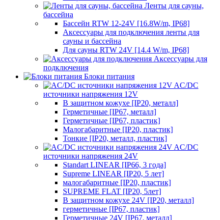
Ленты для сауны,
бассейна
Бассейн RTW 12-24V [16.8W/m, IP68]
Аксессуары для подключения ленты для
сауны и бассейна
Для сауны RTW 24V [14.4 W/m, IP68]
Аксессуары для
подключения
Блоки питания
AC/DC
источники напряжения 12V
В защитном кожухе [IP20, металл]
Герметичные [IP67, металл]
Герметичные [IP67, пластик]
Малогабаритные [IP20, пластик]
Тонкие [IP20, металл, пластик]
AC/DC
источники напряжения 24V
Standart LINEAR [IP66, 3 года]
Supreme LINEAR [IP20, 5 лет]
малогабаритные [IP20, пластик]
SUPREME FLAT [IP20, 5лет]
В защитном кожухе 24V [IP20, металл]
герметичные [IP67, пластик]
Герметичные 24V [IP67, металл]