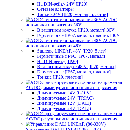
На DIN-рейку 24V [IP20]
Сетевые адаптеры
Тонкие 24V [IP20, металл, пластик]
AC/DC
источники напряжения 36V
В защитном кожухе [IP20, металл] 36V
Герметичные [IP67, металл, пластик] 36V
AC/DC
источники напряжения 48V
Supreme LINEAR 48V [IP20, 5 лет]
Герметичные с PFC [IP67, металл]
На DIN-рейку [IP20]
В защитном кожухе 48 V [IP20, металл]
Герметичные [IP67, металл, пластик]
Тонкие [IP20, пластик]
AC/DC диммируемые источники напряжения
Диммируемые 24V (0-10V)
Диммируемые 24V (TRIAC)
Диммируемые 12V (DALI)
Диммируемые 24V (DALI)
AC/DC регулируемые источники напряжения
Управление DALI LINEAR (80-330V)