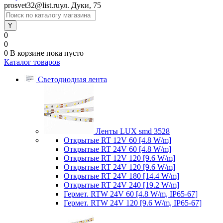
prosvet32@list.ru
ул. Дуки, 75
0
0
0
В корзине
пока пусто
Каталог товаров
Светодиодная лента
Ленты LUX smd 3528
Открытые RT 12V 60 [4.8 W/m]
Открытые RT 24V 60 [4.8 W/m]
Открытые RT 12V 120 [9.6 W/m]
Открытые RT 24V 120 [9.6 W/m]
Открытые RT 24V 180 [14.4 W/m]
Открытые RT 24V 240 [19.2 W/m]
Гермет. RTW 24V 60 [4.8 W/m, IP65-67]
Гермет. RTW 24V 120 [9.6 W/m, IP65-67]