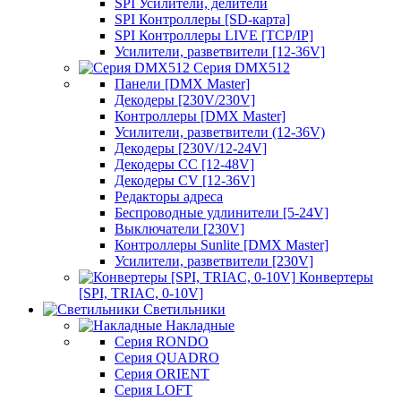
SPI Усилители, делители
SPI Контроллеры [SD-карта]
SPI Контроллеры LIVE [TCP/IP]
Усилители, разветвители [12-36V]
Серия DMX512
Панели [DMX Master]
Декодеры [230V/230V]
Контроллеры [DMX Master]
Усилители, разветвители (12-36V)
Декодеры [230V/12-24V]
Декодеры CC [12-48V]
Декодеры CV [12-36V]
Редакторы адреса
Беспроводные удлинители [5-24V]
Выключатели [230V]
Контроллеры Sunlite [DMX Master]
Усилители, разветвители [230V]
Конвертеры
[SPI, TRIAC, 0-10V]
Светильники
Накладные
Серия RONDO
Серия QUADRO
Серия ORIENT
Серия LOFT