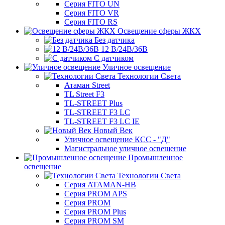
Серия FITO UN
Серия FITO VR
Серия FITO RS
Освещение сферы ЖКХ
Без датчика
12 В/24В/36В
С датчиком
Уличное освещение
Технологии Света
Атаман Street
TL Street F3
TL-STREET Plus
TL-STREET F3 LC
TL-STREET F3 LC IE
Новый Век
Уличное освещение КСС - "Д"
Магистральное уличное освещение
Промышленное
освещение
Технологии Света
Серия ATAMAN-HB
Серия PROM APS
Серия PROM
Серия PROM Plus
Серия PROM SM