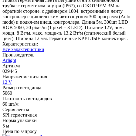
Гибкая герметичная лента Бегущие огни в силиконовой
трубке с герметиком внутри (IP67), со СКОТЧЕМ 3M на
обратной стороне, с драйвером 1804, встроенный в ленту
контроллер с циклическим автозапуском 300 программ (Auto
mode) и подкл-ем внеш. контроллера. Длина 5м, 300шт LED
RGB 5060, 20 pixel/m (1 pixel = 3 LED). Питание 12V, ном.
мощн. 8 Вт/м, макс. мощн-ть 13,2 Вт/м (статический белый
цвет). Ширина 12 мм. Герметичные КРУГЛЫЕ коннекторы.
Характеристики:
Все характеристики
Производитель
Arlight
Артикул
029445
Напряжение питания
12 V
Размер светодиода
5060
Плотность светодиодов
60 шт/м
Серия ленты
SPI герметичная
Норма упаковки
5 м
Цена по запросу