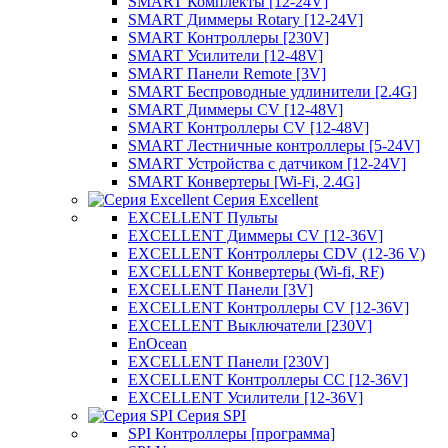
SMART Комплекты [12-24V]
SMART Диммеры Rotary [12-24V]
SMART Контроллеры [230V]
SMART Усилители [12-48V]
SMART Панели Remote [3V]
SMART Беспроводные удлинители [2.4G]
SMART Диммеры CV [12-48V]
SMART Контроллеры CV [12-48V]
SMART Лестничные контроллеры [5-24V]
SMART Устройства с датчиком [12-24V]
SMART Конвертеры [Wi-Fi, 2.4G]
Серия Excellent
EXCELLENT Пульты
EXCELLENT Диммеры CV [12-36V]
EXCELLENT Контроллеры CDV (12-36 V)
EXCELLENT Конвертеры (Wi-fi, RF)
EXCELLENT Панели [3V]
EXCELLENT Контроллеры CV [12-36V]
EXCELLENT Выключатели [230V]
EnOcean
EXCELLENT Панели [230V]
EXCELLENT Контроллеры CC [12-36V]
EXCELLENT Усилители [12-36V]
Серия SPI
SPI Контроллеры [программа]