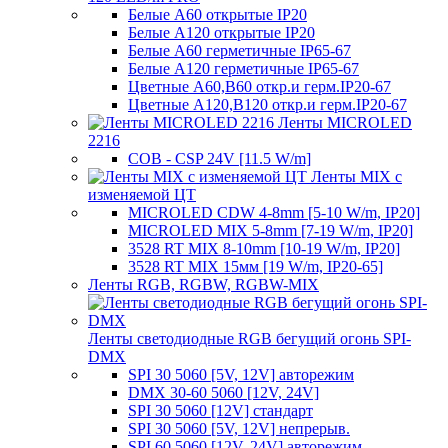
Белые A60 открытые IP20
Белые A120 открытые IP20
Белые A60 герметичные IP65-67
Белые A120 герметичные IP65-67
Цветные A60,B60 откр.и герм.IP20-67
Цветные A120,B120 откр.и герм.IP20-67
Ленты MICROLED
2216
COB - CSP 24V [11.5 W/m]
Ленты MIX с
изменяемой ЦТ
MICROLED CDW 4-8mm [5-10 W/m, IP20]
MICROLED MIX 5-8mm [7-19 W/m, IP20]
3528 RT MIX 8-10mm [10-19 W/m, IP20]
3528 RT MIX 15мм [19 W/m, IP20-65]
Ленты RGB, RGBW, RGBW-MIX
Ленты светодиодные RGB бегущий огонь SPI-
DMX
SPI 30 5060 [5V, 12V] авторежим
DMX 30-60 5060 [12V, 24V]
SPI 30 5060 [12V] стандарт
SPI 30 5060 [5V, 12V] непрерыв.
SPI 60 5060 [12V, 24V] авторежим