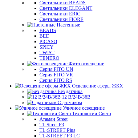
Светильники BEADS
Светильники ELEGANT
Светильники ERIC
Светильники FIORE
Настенные
BEADS
BED
PICASO
SPICY
TWIST
TENERO
Фито освещение
Серия FITO UN
Серия FITO VR
Серия FITO RS
Освещение сферы ЖКХ
Без датчика
12 В/24В/36В
С датчиком
Уличное освещение
Технологии Света
Атаман Street
TL Street F3
TL-STREET Plus
TL-STREET F3 LC