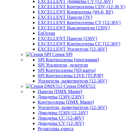
EXCELLENT Диммеры CV [12-36V]
EXCELLENT Контроллеры CDV (12-36 V)
EXCELLENT Конвертеры (Wi-fi, RF)
EXCELLENT Панели [3V]
EXCELLENT Контроллеры CV [12-36V]
EXCELLENT Выключатели [230V]
EnOcean
EXCELLENT Панели [230V]
EXCELLENT Контроллеры CC [12-36V]
EXCELLENT Усилители [12-36V]
Серия SPI
SPI Контроллеры [программа]
SPI Усилители, делители
SPI Контроллеры [SD-карта]
SPI Контроллеры LIVE [TCP/IP]
Усилители, разветвители [12-36V]
Серия DMX512
Панели [DMX Master]
Декодеры [230V/230V]
Контроллеры [DMX Master]
Усилители, разветвители (12-36V)
Декодеры [230V/12-24V]
Декодеры CC [12-48V]
Декодеры CV [12-36V]
Редакторы адреса