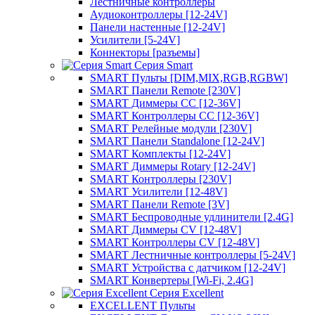
Лестничные контроллеры
Аудиоконтроллеры [12-24V]
Панели настенные [12-24V]
Усилители [5-24V]
Коннекторы [разъемы]
Серия Smart
SMART Пульты [DIM,MIX,RGB,RGBW]
SMART Панели Remote [230V]
SMART Диммеры CC [12-36V]
SMART Контроллеры CC [12-36V]
SMART Релейные модули [230V]
SMART Панели Standalone [12-24V]
SMART Комплекты [12-24V]
SMART Диммеры Rotary [12-24V]
SMART Контроллеры [230V]
SMART Усилители [12-48V]
SMART Панели Remote [3V]
SMART Беспроводные удлинители [2.4G]
SMART Диммеры CV [12-48V]
SMART Контроллеры CV [12-48V]
SMART Лестничные контроллеры [5-24V]
SMART Устройства с датчиком [12-24V]
SMART Конвертеры [Wi-Fi, 2.4G]
Серия Excellent
EXCELLENT Пульты