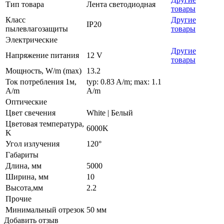
Тип товара
Лента светодиодная
товары
Класс
Другие
IP20
пылевлагозащиты
товары
Электрические
Другие
Напряжение питания
12 V
товары
Мощность, W/m (max)
13.2
Ток потребления 1м,
typ: 0.83 A/m; max: 1.1
A/m
A/m
Оптические
Цвет свечения
White | Белый
Цветовая температура,
6000K
K
Угол излучения
120°
Габариты
Длина, мм
5000
Ширина, мм
10
Высота,мм
2.2
Прочие
Минимальный отрезок
50 мм
Добавить отзыв