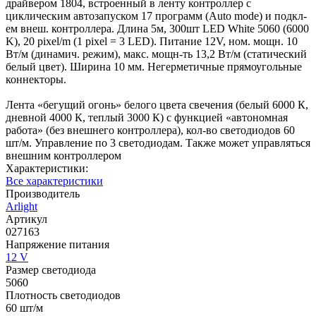
драйвером 1804, встроенный в ленту контроллер с
циклическим автозапуском 17 программ (Auto mode) и подкл-
ем внеш. контроллера. Длина 5м, 300шт LED White 5060 (6000
K), 20 pixel/m (1 pixel = 3 LED). Питание 12V, ном. мощн. 10
Вт/м (динамич. режим), макс. мощн-ть 13,2 Вт/м (статический
белый цвет). Ширина 10 мм. Негерметичные прямоугольные
коннекторы.
Лента «бегущий огонь» белого цвета свечения (белый 6000 К,
дневной 4000 К, теплый 3000 К) с функцией «автономная
работа» (без внешнего контроллера), кол-во светодиодов 60
шт/м. Управление по 3 светодиодам. Также может управляться
внешним контроллером
Характеристики:
Все характеристики
Производитель
Arlight
Артикул
027163
Напряжение питания
12 V
Размер светодиода
5060
Плотность светодиодов
60 шт/м