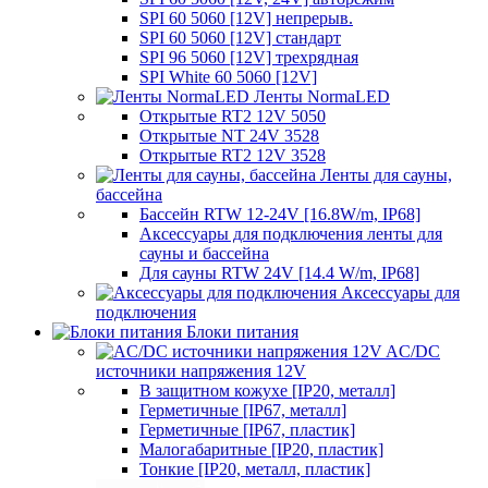
SPI 60 5060 [12V] непрерыв.
SPI 60 5060 [12V] стандарт
SPI 96 5060 [12V] трехрядная
SPI White 60 5060 [12V]
Ленты NormaLED
Открытые RT2 12V 5050
Открытые NT 24V 3528
Открытые RT2 12V 3528
Ленты для сауны,
бассейна
Бассейн RTW 12-24V [16.8W/m, IP68]
Аксессуары для подключения ленты для
сауны и бассейна
Для сауны RTW 24V [14.4 W/m, IP68]
Аксессуары для
подключения
Блоки питания
AC/DC
источники напряжения 12V
В защитном кожухе [IP20, металл]
Герметичные [IP67, металл]
Герметичные [IP67, пластик]
Малогабаритные [IP20, пластик]
Тонкие [IP20, металл, пластик]