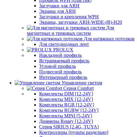
Профиль WPH [пластик]
Заглушки для ARH
Экраны для ARH
Заглушки и крепления WPH
Экраны, заглушки ARH-WIDE-(B)-H20
Для
магнитных и трековых систем
Для натяжных потолков
Для светодиодных лент
PROLUX
Накладной профиль
Встраиваемый профиль
Угловой профиль
Подвесной профиль
Интерьерный профиль
Управление светом
Серия Comfort
Комплекты DIM [12-24V]
Комплекты MIX [12-24V]
Комплекты RGB [12-24V]
Комплекты RGBW [12-24V]
Комплекты MINI [5-24V]
Диммеры Rotary [12-24V]
Серия SIRIUS [2.4G, TUYA]
Контроллеры [пульты раздельно]