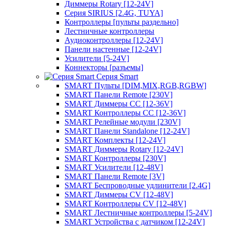
Диммеры Rotary [12-24V]
Серия SIRIUS [2.4G, TUYA]
Контроллеры [пульты раздельно]
Лестничные контроллеры
Аудиоконтроллеры [12-24V]
Панели настенные [12-24V]
Усилители [5-24V]
Коннекторы [разъемы]
Серия Smart
SMART Пульты [DIM,MIX,RGB,RGBW]
SMART Панели Remote [230V]
SMART Диммеры CC [12-36V]
SMART Контроллеры CC [12-36V]
SMART Релейные модули [230V]
SMART Панели Standalone [12-24V]
SMART Комплекты [12-24V]
SMART Диммеры Rotary [12-24V]
SMART Контроллеры [230V]
SMART Усилители [12-48V]
SMART Панели Remote [3V]
SMART Беспроводные удлинители [2.4G]
SMART Диммеры CV [12-48V]
SMART Контроллеры CV [12-48V]
SMART Лестничные контроллеры [5-24V]
SMART Устройства с датчиком [12-24V]