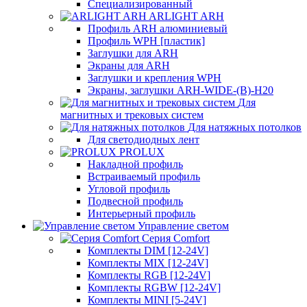
Специализированный
ARLIGHT ARH
Профиль ARH алюминиевый
Профиль WPH [пластик]
Заглушки для ARH
Экраны для ARH
Заглушки и крепления WPH
Экраны, заглушки ARH-WIDE-(B)-H20
Для
магнитных и трековых систем
Для натяжных потолков
Для светодиодных лент
PROLUX
Накладной профиль
Встраиваемый профиль
Угловой профиль
Подвесной профиль
Интерьерный профиль
Управление светом
Серия Comfort
Комплекты DIM [12-24V]
Комплекты MIX [12-24V]
Комплекты RGB [12-24V]
Комплекты RGBW [12-24V]
Комплекты MINI [5-24V]