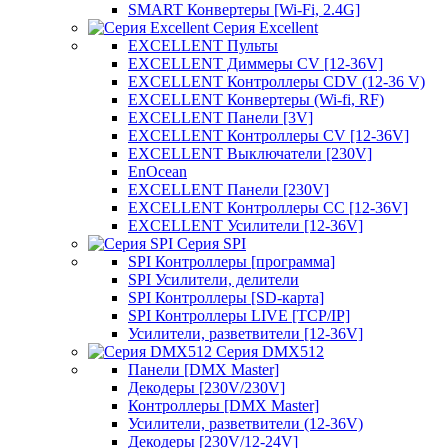
SMART Конвертеры [Wi-Fi, 2.4G]
Серия Excellent
EXCELLENT Пульты
EXCELLENT Диммеры CV [12-36V]
EXCELLENT Контроллеры CDV (12-36 V)
EXCELLENT Конвертеры (Wi-fi, RF)
EXCELLENT Панели [3V]
EXCELLENT Контроллеры CV [12-36V]
EXCELLENT Выключатели [230V]
EnOcean
EXCELLENT Панели [230V]
EXCELLENT Контроллеры CC [12-36V]
EXCELLENT Усилители [12-36V]
Серия SPI
SPI Контроллеры [программа]
SPI Усилители, делители
SPI Контроллеры [SD-карта]
SPI Контроллеры LIVE [TCP/IP]
Усилители, разветвители [12-36V]
Серия DMX512
Панели [DMX Master]
Декодеры [230V/230V]
Контроллеры [DMX Master]
Усилители, разветвители (12-36V)
Декодеры [230V/12-24V]