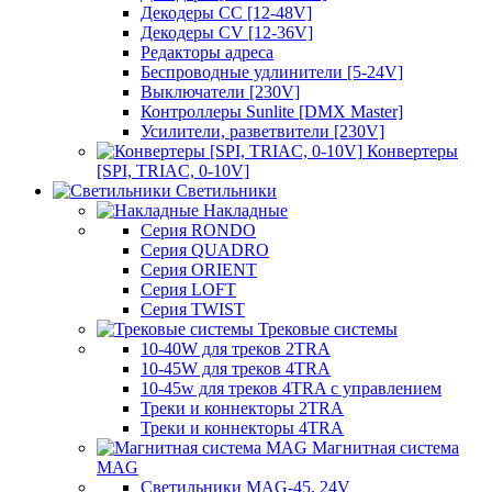
Декодеры CC [12-48V]
Декодеры CV [12-36V]
Редакторы адреса
Беспроводные удлинители [5-24V]
Выключатели [230V]
Контроллеры Sunlite [DMX Master]
Усилители, разветвители [230V]
Конвертеры
[SPI, TRIAC, 0-10V]
Светильники
Накладные
Серия RONDO
Серия QUADRO
Серия ORIENT
Серия LOFT
Серия TWIST
Трековые системы
10-40W для треков 2TRA
10-45W для треков 4TRA
10-45w для треков 4TRA с управлением
Треки и коннекторы 2TRA
Треки и коннекторы 4TRA
Магнитная система
MAG
Светильники MAG-45, 24V