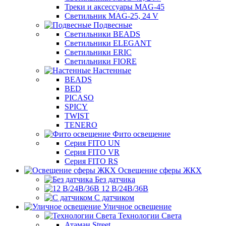
Треки и аксессуары MAG-45
Светильник MAG-25, 24 V
Подвесные
Светильники BEADS
Светильники ELEGANT
Светильники ERIC
Светильники FIORE
Настенные
BEADS
BED
PICASO
SPICY
TWIST
TENERO
Фито освещение
Серия FITO UN
Серия FITO VR
Серия FITO RS
Освещение сферы ЖКХ
Без датчика
12 В/24В/36В
С датчиком
Уличное освещение
Технологии Света
Атаман Street