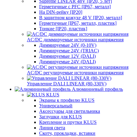
Supreme LINEAR 48V [IP20, 5 лет]
Герметичные с PFC [IP67, металл]
На DIN-рейку [IP20]
В защитном кожухе 48 V [IP20, металл]
Герметичные [IP67, металл, пластик]
Тонкие [IP20, пластик]
AC/DC диммируемые источники напряжения
Диммируемые 24V (0-10V)
Диммируемые 24V (TRIAC)
Диммируемые 12V (DALI)
Диммируемые 24V (DALI)
AC/DC регулируемые источники напряжения
Управление DALI LINEAR (80-330V)
Алюминиевый профиль
KLUS
Экраны к профилю KLUS
Универсальный
Аксессуары для светильника
Заглушки для KLUS
Крепление и прутки KLUS
Линия света
Скотч, прокладки, вставки