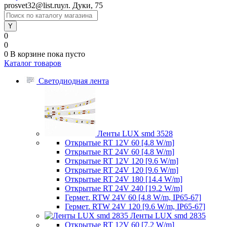
prosvet32@list.ru
ул. Дуки, 75
0
0
0
В корзине
пока пусто
Каталог товаров
Светодиодная лента
Ленты LUX smd 3528
Открытые RT 12V 60 [4.8 W/m]
Открытые RT 24V 60 [4.8 W/m]
Открытые RT 12V 120 [9.6 W/m]
Открытые RT 24V 120 [9.6 W/m]
Открытые RT 24V 180 [14.4 W/m]
Открытые RT 24V 240 [19.2 W/m]
Гермет. RTW 24V 60 [4.8 W/m, IP65-67]
Гермет. RTW 24V 120 [9.6 W/m, IP65-67]
Ленты LUX smd 2835
Открытые RT 12V 60 [7.2 W/m]