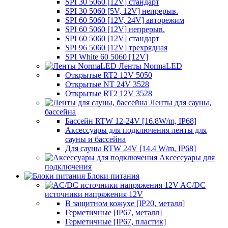
SPI 30 5060 [12V] стандарт
SPI 30 5060 [5V, 12V] непрерыв.
SPI 60 5060 [12V, 24V] авторежим
SPI 60 5060 [12V] непрерыв.
SPI 60 5060 [12V] стандарт
SPI 96 5060 [12V] трехрядная
SPI White 60 5060 [12V]
Ленты NormaLED
Открытые RT2 12V 5050
Открытые NT 24V 3528
Открытые RT2 12V 3528
Ленты для сауны,
бассейна
Бассейн RTW 12-24V [16.8W/m, IP68]
Аксессуары для подключения ленты для
сауны и бассейна
Для сауны RTW 24V [14.4 W/m, IP68]
Аксессуары для
подключения
Блоки питания
AC/DC
источники напряжения 12V
В защитном кожухе [IP20, металл]
Герметичные [IP67, металл]
Герметичные [IP67, пластик]