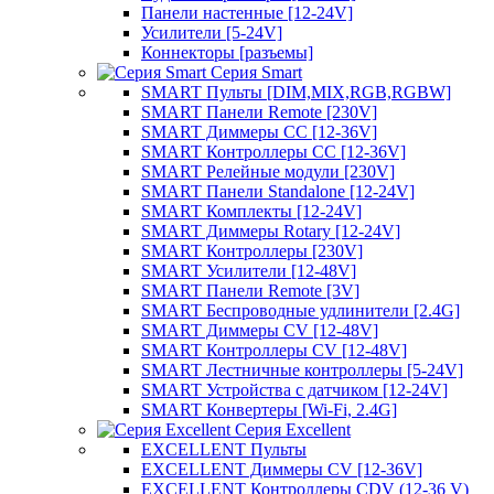
Панели настенные [12-24V]
Усилители [5-24V]
Коннекторы [разъемы]
Серия Smart
SMART Пульты [DIM,MIX,RGB,RGBW]
SMART Панели Remote [230V]
SMART Диммеры CC [12-36V]
SMART Контроллеры CC [12-36V]
SMART Релейные модули [230V]
SMART Панели Standalone [12-24V]
SMART Комплекты [12-24V]
SMART Диммеры Rotary [12-24V]
SMART Контроллеры [230V]
SMART Усилители [12-48V]
SMART Панели Remote [3V]
SMART Беспроводные удлинители [2.4G]
SMART Диммеры CV [12-48V]
SMART Контроллеры CV [12-48V]
SMART Лестничные контроллеры [5-24V]
SMART Устройства с датчиком [12-24V]
SMART Конвертеры [Wi-Fi, 2.4G]
Серия Excellent
EXCELLENT Пульты
EXCELLENT Диммеры CV [12-36V]
EXCELLENT Контроллеры CDV (12-36 V)