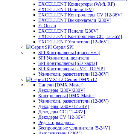
EXCELLENT Конвертеры (Wi-fi, RF)
EXCELLENT Панели [3V]
EXCELLENT Контроллеры CV [12-36V]
EXCELLENT Выключатели [230V]
EnOcean
EXCELLENT Панели [230V]
EXCELLENT Контроллеры CC [12-36V]
EXCELLENT Усилители [12-36V]
Серия SPI
SPI Контроллеры [программа]
SPI Усилители, делители
SPI Контроллеры [SD-карта]
SPI Контроллеры LIVE [TCP/IP]
Усилители, разветвители [12-36V]
Серия DMX512
Панели [DMX Master]
Декодеры [230V/230V]
Контроллеры [DMX Master]
Усилители, разветвители (12-36V)
Декодеры [230V/12-24V]
Декодеры CC [12-48V]
Декодеры CV [12-36V]
Редакторы адреса
Беспроводные удлинители [5-24V]
Выключатели [230V]