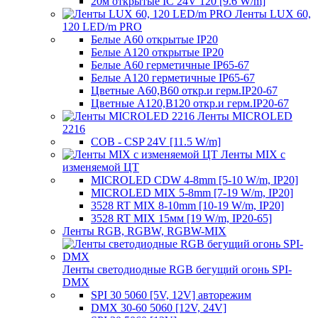
20м открытые IC 24V 120 [9.6 W/m]
Ленты LUX 60,
120 LED/m PRO
Белые A60 открытые IP20
Белые A120 открытые IP20
Белые A60 герметичные IP65-67
Белые A120 герметичные IP65-67
Цветные A60,B60 откр.и герм.IP20-67
Цветные A120,B120 откр.и герм.IP20-67
Ленты MICROLED
2216
COB - CSP 24V [11.5 W/m]
Ленты MIX с
изменяемой ЦТ
MICROLED CDW 4-8mm [5-10 W/m, IP20]
MICROLED MIX 5-8mm [7-19 W/m, IP20]
3528 RT MIX 8-10mm [10-19 W/m, IP20]
3528 RT MIX 15мм [19 W/m, IP20-65]
Ленты RGB, RGBW, RGBW-MIX
Ленты светодиодные RGB бегущий огонь SPI-
DMX
SPI 30 5060 [5V, 12V] авторежим
DMX 30-60 5060 [12V, 24V]