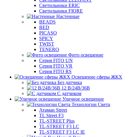
Светильники ERIC
Светильники FIORE
Настенные
BEADS
BED
PICASO
SPICY
TWIST
TENERO
Фито освещение
Серия FITO UN
Серия FITO VR
Серия FITO RS
Освещение сферы ЖКХ
Без датчика
12 В/24В/36В
С датчиком
Уличное освещение
Технологии Света
Атаман Street
TL Street F3
TL-STREET Plus
TL-STREET F3 LC
TL-STREET F3 LC IE