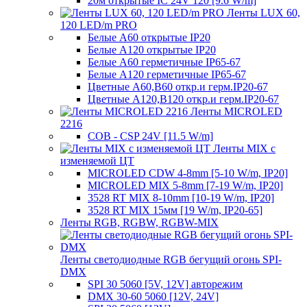
20м открытые IC 24V 120 [9.6 W/m]
Ленты LUX 60,
120 LED/m PRO
Белые A60 открытые IP20
Белые A120 открытые IP20
Белые A60 герметичные IP65-67
Белые A120 герметичные IP65-67
Цветные A60,B60 откр.и герм.IP20-67
Цветные A120,B120 откр.и герм.IP20-67
Ленты MICROLED
2216
COB - CSP 24V [11.5 W/m]
Ленты MIX с
изменяемой ЦТ
MICROLED CDW 4-8mm [5-10 W/m, IP20]
MICROLED MIX 5-8mm [7-19 W/m, IP20]
3528 RT MIX 8-10mm [10-19 W/m, IP20]
3528 RT MIX 15мм [19 W/m, IP20-65]
Ленты RGB, RGBW, RGBW-MIX
Ленты светодиодные RGB бегущий огонь SPI-
DMX
SPI 30 5060 [5V, 12V] авторежим
DMX 30-60 5060 [12V, 24V]