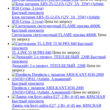
Быстрый просмотр
Блок питания ARS-35-12-FA (12V, 3A, 35W) (Arlight,
IP20 Сетка, 3 года)
Цена по запросу
Быстрый просмотр
Светильник светодиодный FLAME призма 4000K
Цена
по запросу
Быстрый
просмотр
TL-LINE 55 M PRS 840
Цена по запросу
Быстрый
просмотр
Дюралайт 2-х провод, ТЁПЛ.БЕЛЫЙ, 220В
Цена по
запросу
Быстрый просмотр
Профиль с экраном ARH-KANT-H30-2000
ANOD+OPAL (Arlight, Алюминий)
Цена по запросу
Быстрый просмотр
Лампа для Белт-лайта Е27, 2 Вт, d=45 мм, КРАСНАЯ
Цена по запросу