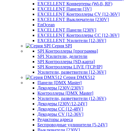
EXCELLENT Конвертеры (Wi-fi, RF)
EXCELLENT Панели [3V]
EXCELLENT Контроллеры CV [12-36V]
EXCELLENT Выключатели [230V]
EnOcean
EXCELLENT Панели [230V]
EXCELLENT Контроллеры CC [12-36V]
EXCELLENT Усилители [12-36V]
Серия SPI
SPI Контроллеры [программа]
SPI Усилители, делители
SPI Контроллеры [SD-карта]
SPI Контроллеры LIVE [TCP/IP]
Усилители, разветвители [12-36V]
Серия DMX512
Панели [DMX Master]
Декодеры [230V/230V]
Контроллеры [DMX Master]
Усилители, разветвители (12-36V)
Декодеры [230V/12-24V]
Декодеры CC [12-48V]
Декодеры CV [12-36V]
Редакторы адреса
Беспроводные удлинители [5-24V]
Выключатели [230V]