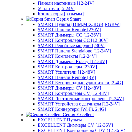
Панели настенные [12-24V]
Усилители [5-24V]
Коннекторы [разъемы]
Серия Smart
SMART Пульты [DIM,MIX,RGB,RGBW]
SMART Панели Remote [230V]
SMART Диммеры CC [12-36V]
SMART Контроллеры CC [12-36V]
SMART Релейные модули [230V]
SMART Панели Standalone [12-24V]
SMART Комплекты [12-24V]
SMART Диммеры Rotary [12-24V]
SMART Контроллеры [230V]
SMART Усилители [12-48V]
SMART Панели Remote [3V]
SMART Беспроводные удлинители [2.4G]
SMART Диммеры CV [12-48V]
SMART Контроллеры CV [12-48V]
SMART Лестничные контроллеры [5-24V]
SMART Устройства с датчиком [12-24V]
SMART Конвертеры [Wi-Fi, 2.4G]
Серия Excellent
EXCELLENT Пульты
EXCELLENT Диммеры CV [12-36V]
EXCELLENT Контроллеры CDV (12-36 V)