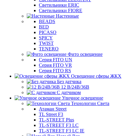
Светильники ERIC
Светильники FIORE
Настенные
BEADS
BED
PICASO
SPICY
TWIST
TENERO
Фито освещение
Серия FITO UN
Серия FITO VR
Серия FITO RS
Освещение сферы ЖКХ
Без датчика
12 В/24В/36В
С датчиком
Уличное освещение
Технологии Света
Атаман Street
TL Street F3
TL-STREET Plus
TL-STREET F3 LC
TL-STREET F3 LC IE