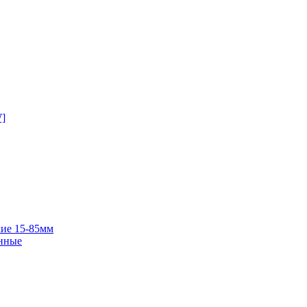
W]
ие 15-85мм
нные