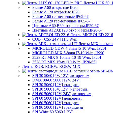
Ленты LUX 60, 
Белые A60 открытые IP20
Белые A120 открытые IP20
Белые A60 герметичные IP65-67
Белые A120 герметичные IP65-67
Цветные A60,B60 откр.и герм.IP20-67
Цветные A120,B120 откр.и герм.IP20-67
Ленты MICROLED 2216
COB - CSP 24V [11.5 W/m]
Ленты MIX с изме
MICROLED CDW 4-8mm [5-10 W/m, IP20]
MICROLED MIX 5-8mm [7-19 W/m, IP20]
3528 RT MIX 8-10mm [10-19 W/m, IP20]
3528 RT MIX 15мм [19 W/m, IP20-65]
Ленты RGB, RGBW, RGBW-MIX
SPI 30 5060 [5V, 12V] авторежим
DMX 30-60 5060 [12V, 24V]
SPI 30 5060 [12V] стандарт
SPI 30 5060 [5V, 12V] непрерыв.
SPI 60 5060 [12V, 24V] авторежим
SPI 60 5060 [12V] непрерыв.
SPI 60 5060 [12V] стандарт
SPI 96 5060 [12V] трехрядная
SPI White 60 5060 [12V]