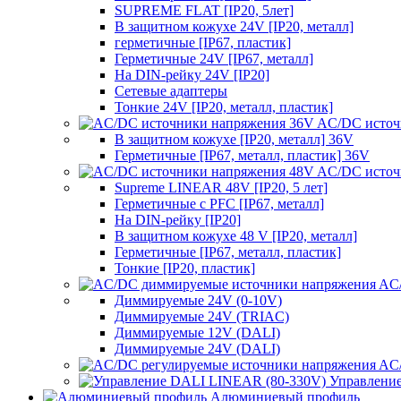
SUPREME FLAT [IP20, 5лет]
В защитном кожухе 24V [IP20, металл]
герметичные [IP67, пластик]
Герметичные 24V [IP67, металл]
На DIN-рейку 24V [IP20]
Сетевые адаптеры
Тонкие 24V [IP20, металл, пластик]
AC/DC источ
В защитном кожухе [IP20, металл] 36V
Герметичные [IP67, металл, пластик] 36V
AC/DC источ
Supreme LINEAR 48V [IP20, 5 лет]
Герметичные с PFC [IP67, металл]
На DIN-рейку [IP20]
В защитном кожухе 48 V [IP20, металл]
Герметичные [IP67, металл, пластик]
Тонкие [IP20, пластик]
AC/
Диммируемые 24V (0-10V)
Диммируемые 24V (TRIAC)
Диммируемые 12V (DALI)
Диммируемые 24V (DALI)
AC/
Управлени
Алюминиевый профиль