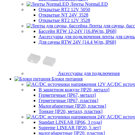
Ленты NormaLED
Открытые RT2 12V 5050
Открытые NT 24V 3528
Открытые RT2 12V 3528
Ленты для сауны, бас
Бассейн RTW 12-24V [16.8W/m, IP68]
Аксессуары для подключения ленты для сауны
Для сауны RTW 24V [14.4 W/m, IP68]
Аксессуары для подключения
Блоки питания
AC/DC источ
В защитном кожухе [IP20, металл]
Герметичные [IP67, металл]
Герметичные [IP67, пластик]
Малогабаритные [IP20, пластик]
Тонкие [IP20, металл, пластик]
AC/DC источ
Standart LINEAR [IP66, 3 года]
Supreme LINEAR [IP20, 5 лет]
малогабаритные [IP20, пластик]