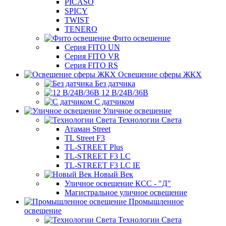
PICASO
SPICY
TWIST
TENERO
Фито освещение
Серия FITO UN
Серия FITO VR
Серия FITO RS
Освещение сферы ЖКХ
Без датчика
12 В/24В/36В
С датчиком
Уличное освещение
Технологии Света
Атаман Street
TL Street F3
TL-STREET Plus
TL-STREET F3 LC
TL-STREET F3 LC IE
Новый Век
Уличное освещение КСС - "Д"
Магистральное уличное освещение
Промышленное
освещение
Технологии Света