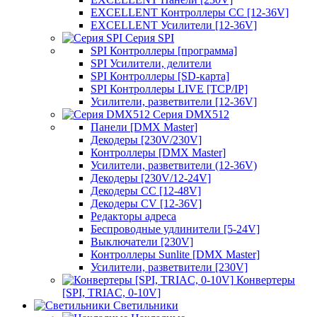
EXCELLENT Контроллеры CC [12-36V]
EXCELLENT Усилители [12-36V]
Серия SPI
SPI Контроллеры [программа]
SPI Усилители, делители
SPI Контроллеры [SD-карта]
SPI Контроллеры LIVE [TCP/IP]
Усилители, разветвители [12-36V]
Серия DMX512
Панели [DMX Master]
Декодеры [230V/230V]
Контроллеры [DMX Master]
Усилители, разветвители (12-36V)
Декодеры [230V/12-24V]
Декодеры CC [12-48V]
Декодеры CV [12-36V]
Редакторы адреса
Беспроводные удлинители [5-24V]
Выключатели [230V]
Контроллеры Sunlite [DMX Master]
Усилители, разветвители [230V]
Конвертеры
[SPI, TRIAC, 0-10V]
Светильники