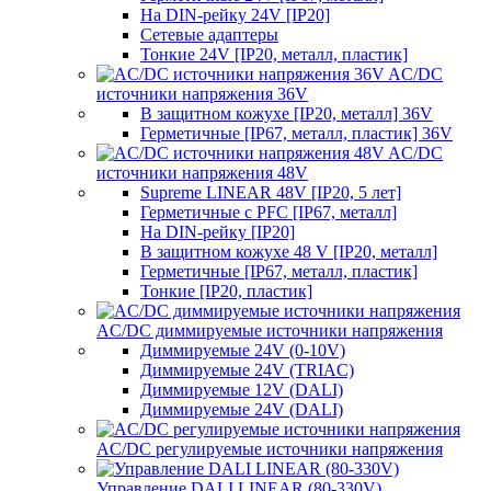
На DIN-рейку 24V [IP20]
Сетевые адаптеры
Тонкие 24V [IP20, металл, пластик]
AC/DC
источники напряжения 36V
В защитном кожухе [IP20, металл] 36V
Герметичные [IP67, металл, пластик] 36V
AC/DC
источники напряжения 48V
Supreme LINEAR 48V [IP20, 5 лет]
Герметичные с PFC [IP67, металл]
На DIN-рейку [IP20]
В защитном кожухе 48 V [IP20, металл]
Герметичные [IP67, металл, пластик]
Тонкие [IP20, пластик]
AC/DC диммируемые источники напряжения
Диммируемые 24V (0-10V)
Диммируемые 24V (TRIAC)
Диммируемые 12V (DALI)
Диммируемые 24V (DALI)
AC/DC регулируемые источники напряжения
Управление DALI LINEAR (80-330V)