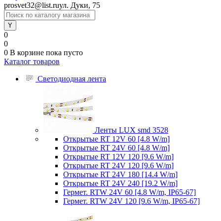
prosvet32@list.ru
ул. Дуки, 75
0
0
0
В корзине
пока пусто
Каталог товаров
Светодиодная лента
Ленты LUX smd 3528
Открытые RT 12V 60 [4.8 W/m]
Открытые RT 24V 60 [4.8 W/m]
Открытые RT 12V 120 [9.6 W/m]
Открытые RT 24V 120 [9.6 W/m]
Открытые RT 24V 180 [14.4 W/m]
Открытые RT 24V 240 [19.2 W/m]
Гермет. RTW 24V 60 [4.8 W/m, IP65-67]
Гермет. RTW 24V 120 [9.6 W/m, IP65-67]