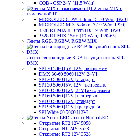
COB - CSP 24V [11.5 W/m]
Ленты MIX с
изменяемой ЦТ
MICROLED CDW 4-8mm [5-10 W/m, IP20]
MICROLED MIX 5-8mm [7-19 W/m, IP20]
3528 RT MIX 8-10mm [10-19 W/m, IP20]
3528 RT MIX 15мм [19 W/m, IP20-65]
Ленты RGB, RGBW, RGBW-MIX
Ленты светодиодные RGB бегущий огонь SPI-
DMX
SPI 30 5060 [5V, 12V] авторежим
DMX 30-60 5060 [12V, 24V]
SPI 30 5060 [12V] стандарт
SPI 30 5060 [5V, 12V] непрерыв.
SPI 60 5060 [12V, 24V] авторежим
SPI 60 5060 [12V] непрерыв.
SPI 60 5060 [12V] стандарт
SPI 96 5060 [12V] трехрядная
SPI White 60 5060 [12V]
Ленты NormaLED
Открытые RT2 12V 5050
Открытые NT 24V 3528
Открытые RT2 12V 3528