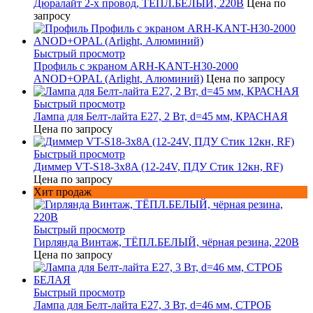
Дюралайт 2-х провод, ТЁПЛ.БЕЛЫЙ, 220В
Цена по
запросу
Быстрый просмотр
Профиль с экраном ARH-KANT-H30-2000
ANOD+OPAL (Arlight, Алюминий)
Цена по запросу
Быстрый просмотр
Лампа для Белт-лайта Е27, 2 Вт, d=45 мм, КРАСНАЯ
Цена по запросу
Быстрый просмотр
Диммер VT-S18-3x8A (12-24V, ПДУ Стик 12кн, RF)
Цена по запросу
Хит продаж
Быстрый просмотр
Гирлянда Винтаж, ТЁПЛ.БЕЛЫЙ, чёрная резина, 220В
Цена по запросу
Быстрый просмотр
Лампа для Белт-лайта Е27, 3 Вт, d=46 мм, СТРОБ