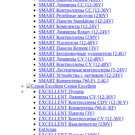
SMART Диммеры CC [12-36V]
SMART Контроллеры CC [12-36V]
SMART Релейные модули [230V]
SMART Панели Standalone [12-24V]
SMART Комплекты [12-24V]
SMART Диммеры Rotary [12-24V]
SMART Контроллеры [230V]
SMART Усилители [12-48V]
SMART Панели Remote [3V]
SMART Беспроводные удлинители [2.4G]
SMART Диммеры CV [12-48V]
SMART Контроллеры CV [12-48V]
SMART Лестничные контроллеры [5-24V]
SMART Устройства с датчиком [12-24V]
SMART Конвертеры [Wi-Fi, 2.4G]
Серия Excellent
EXCELLENT Пульты
EXCELLENT Диммеры CV [12-36V]
EXCELLENT Контроллеры CDV (12-36 V)
EXCELLENT Конвертеры (Wi-fi, RF)
EXCELLENT Панели [3V]
EXCELLENT Контроллеры CV [12-36V]
EXCELLENT Выключатели [230V]
EnOcean
EXCELLENT Панели [230V]