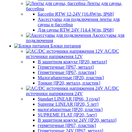
Ленты для сауны,
бассейна
Бассейн RTW 12-24V [16.8W/m, IP68]
Аксессуары для подключения ленты для
сауны и бассейна
Для сауны RTW 24V [14.4 W/m, IP68]
Аксессуары для
подключения
Блоки питания
AC/DC
источники напряжения 12V
В защитном кожухе [IP20, металл]
Герметичные [IP67, металл]
Герметичные [IP67, пластик]
Малогабаритные [IP20, пластик]
Тонкие [IP20, металл, пластик]
AC/DC
источники напряжения 24V
Standart LINEAR [IP66, 3 года]
Supreme LINEAR [IP20, 5 лет]
малогабаритные [IP20, пластик]
SUPREME FLAT [IP20, 5лет]
В защитном кожухе 24V [IP20, металл]
герметичные [IP67, пластик]
Герметичные 24V [IP67, металл]