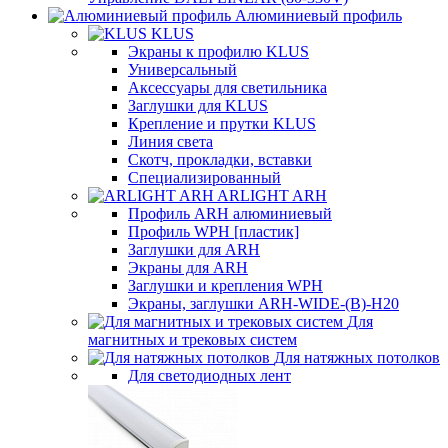
Алюминиевый профиль
KLUS
Экраны к профилю KLUS
Универсальный
Аксессуары для светильника
Заглушки для KLUS
Крепление и прутки KLUS
Линия света
Скотч, прокладки, вставки
Специализированный
ARLIGHT ARH
Профиль ARH алюминиевый
Профиль WPH [пластик]
Заглушки для ARH
Экраны для ARH
Заглушки и крепления WPH
Экраны, заглушки ARH-WIDE-(B)-H20
Для
магнитных и трековых систем
Для натяжных потолков
Для светодиодных лент