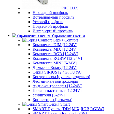
PROLUX
Накладной профиль
Встраиваемый профиль
Угловой профиль
Подвесной профиль
Интерьерный профиль
Управление светом
Серия Comfort
Комплекты DIM [12-24V]
Комплекты MIX [12-24V]
Комплекты RGB [12-24V]
Комплекты RGBW [12-24V]
Комплекты MINI [5-24V]
Диммеры Rotary [12-24V]
Серия SIRIUS [2.4G, TUYA]
Контроллеры [пульты раздельно]
Лестничные контроллеры
Аудиоконтроллеры [12-24V]
Панели настенные [12-24V]
Усилители [5-24V]
Коннекторы [разъемы]
Серия Smart
SMART Пульты [DIM,MIX,RGB,RGBW]
SMART Панели Remote [230V]