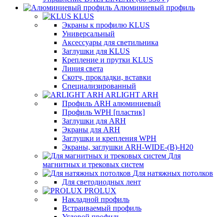
Алюминиевый профиль
KLUS
Экраны к профилю KLUS
Универсальный
Аксессуары для светильника
Заглушки для KLUS
Крепление и прутки KLUS
Линия света
Скотч, прокладки, вставки
Специализированный
ARLIGHT ARH
Профиль ARH алюминиевый
Профиль WPH [пластик]
Заглушки для ARH
Экраны для ARH
Заглушки и крепления WPH
Экраны, заглушки ARH-WIDE-(B)-H20
Для
магнитных и трековых систем
Для натяжных потолков
Для светодиодных лент
PROLUX
Накладной профиль
Встраиваемый профиль
Угловой профиль