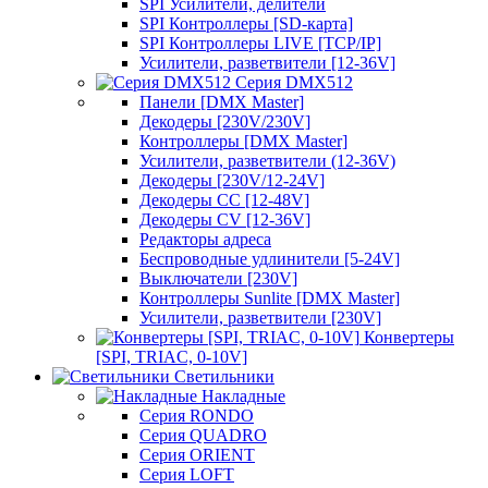
SPI Усилители, делители
SPI Контроллеры [SD-карта]
SPI Контроллеры LIVE [TCP/IP]
Усилители, разветвители [12-36V]
Серия DMX512
Панели [DMX Master]
Декодеры [230V/230V]
Контроллеры [DMX Master]
Усилители, разветвители (12-36V)
Декодеры [230V/12-24V]
Декодеры CC [12-48V]
Декодеры CV [12-36V]
Редакторы адреса
Беспроводные удлинители [5-24V]
Выключатели [230V]
Контроллеры Sunlite [DMX Master]
Усилители, разветвители [230V]
Конвертеры
[SPI, TRIAC, 0-10V]
Светильники
Накладные
Серия RONDO
Серия QUADRO
Серия ORIENT
Серия LOFT