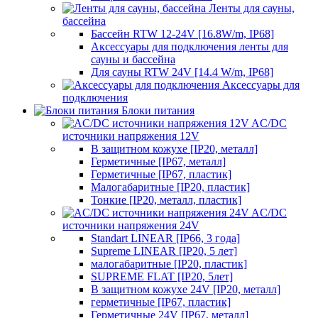
Ленты для сауны,
бассейна
Бассейн RTW 12-24V [16.8W/m, IP68]
Аксессуары для подключения ленты для
сауны и бассейна
Для сауны RTW 24V [14.4 W/m, IP68]
Аксессуары для
подключения
Блоки питания
AC/DC
источники напряжения 12V
В защитном кожухе [IP20, металл]
Герметичные [IP67, металл]
Герметичные [IP67, пластик]
Малогабаритные [IP20, пластик]
Тонкие [IP20, металл, пластик]
AC/DC
источники напряжения 24V
Standart LINEAR [IP66, 3 года]
Supreme LINEAR [IP20, 5 лет]
малогабаритные [IP20, пластик]
SUPREME FLAT [IP20, 5лет]
В защитном кожухе 24V [IP20, металл]
герметичные [IP67, пластик]
Герметичные 24V [IP67, металл]