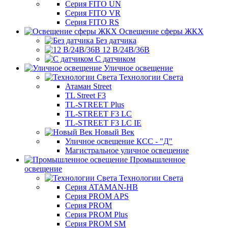
Серия FITO UN
Серия FITO VR
Серия FITO RS
Освещение сферы ЖКХ
Без датчика
12 В/24В/36В
С датчиком
Уличное освещение
Технологии Света
Атаман Street
TL Street F3
TL-STREET Plus
TL-STREET F3 LC
TL-STREET F3 LC IE
Новый Век
Уличное освещение КСС - "Д"
Магистральное уличное освещение
Промышленное
освещение
Технологии Света
Серия ATAMAN-HB
Серия PROM APS
Серия PROM
Серия PROM Plus
Серия PROM SM