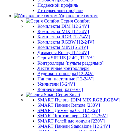
Подвесной профиль
Интерьерный профиль
Управление светом
Серия Comfort
Комплекты DIM [12-24V]
Комплекты MIX [12-24V]
Комплекты RGB [12-24V]
Комплекты RGBW [12-24V]
Комплекты MINI [5-24V]
Диммеры Rotary [12-24V]
Серия SIRIUS [2.4G, TUYA]
Контроллеры [пульты раздельно]
Лестничные контроллеры
Аудиоконтроллеры [12-24V]
Панели настенные [12-24V]
Усилители [5-24V]
Коннекторы [разъемы]
Серия Smart
SMART Пульты [DIM,MIX,RGB,RGBW]
SMART Панели Remote [230V]
SMART Диммеры CC [12-36V]
SMART Контроллеры CC [12-36V]
SMART Релейные модули [230V]
SMART Панели Standalone [12-24V]