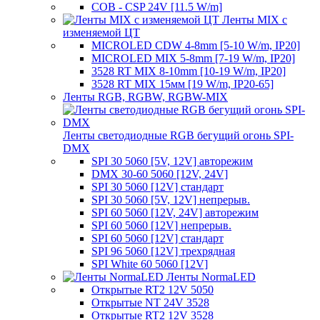
COB - CSP 24V [11.5 W/m]
Ленты MIX с
изменяемой ЦТ
MICROLED CDW 4-8mm [5-10 W/m, IP20]
MICROLED MIX 5-8mm [7-19 W/m, IP20]
3528 RT MIX 8-10mm [10-19 W/m, IP20]
3528 RT MIX 15мм [19 W/m, IP20-65]
Ленты RGB, RGBW, RGBW-MIX
Ленты светодиодные RGB бегущий огонь SPI-
DMX
SPI 30 5060 [5V, 12V] авторежим
DMX 30-60 5060 [12V, 24V]
SPI 30 5060 [12V] стандарт
SPI 30 5060 [5V, 12V] непрерыв.
SPI 60 5060 [12V, 24V] авторежим
SPI 60 5060 [12V] непрерыв.
SPI 60 5060 [12V] стандарт
SPI 96 5060 [12V] трехрядная
SPI White 60 5060 [12V]
Ленты NormaLED
Открытые RT2 12V 5050
Открытые NT 24V 3528
Открытые RT2 12V 3528