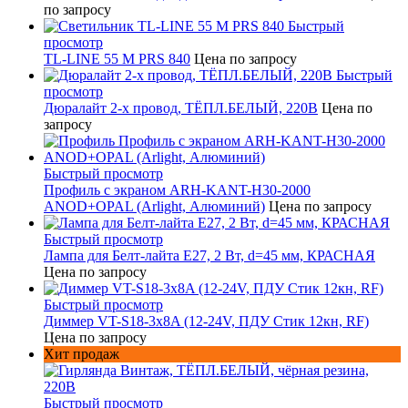
по запросу
Быстрый
просмотр
TL-LINE 55 M PRS 840
Цена по запросу
Быстрый
просмотр
Дюралайт 2-х провод, ТЁПЛ.БЕЛЫЙ, 220В
Цена по
запросу
Быстрый просмотр
Профиль с экраном ARH-KANT-H30-2000
ANOD+OPAL (Arlight, Алюминий)
Цена по запросу
Быстрый просмотр
Лампа для Белт-лайта Е27, 2 Вт, d=45 мм, КРАСНАЯ
Цена по запросу
Быстрый просмотр
Диммер VT-S18-3x8A (12-24V, ПДУ Стик 12кн, RF)
Цена по запросу
Хит продаж
Быстрый просмотр