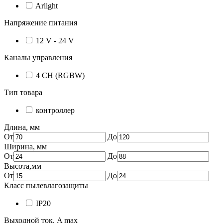
Arlight
Напряжение питания
12 V - 24 V
Каналы управления
4 CH (RGBW)
Тип товара
контроллер
Длина, мм
От
До
Ширина, мм
От
До
Высота,мм
От
До
Класс пылевлагозащиты
IP20
Выходной ток, A max