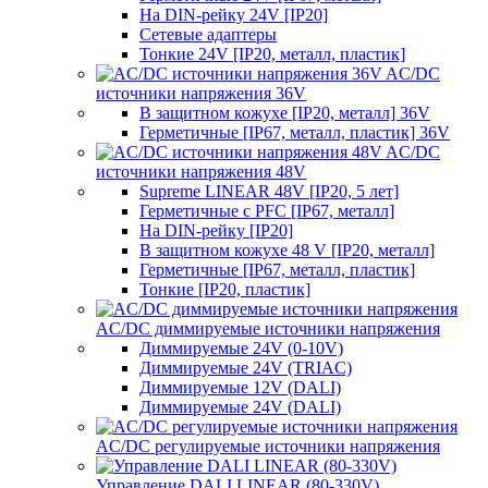
На DIN-рейку 24V [IP20]
Сетевые адаптеры
Тонкие 24V [IP20, металл, пластик]
AC/DC
источники напряжения 36V
В защитном кожухе [IP20, металл] 36V
Герметичные [IP67, металл, пластик] 36V
AC/DC
источники напряжения 48V
Supreme LINEAR 48V [IP20, 5 лет]
Герметичные с PFC [IP67, металл]
На DIN-рейку [IP20]
В защитном кожухе 48 V [IP20, металл]
Герметичные [IP67, металл, пластик]
Тонкие [IP20, пластик]
AC/DC диммируемые источники напряжения
Диммируемые 24V (0-10V)
Диммируемые 24V (TRIAC)
Диммируемые 12V (DALI)
Диммируемые 24V (DALI)
AC/DC регулируемые источники напряжения
Управление DALI LINEAR (80-330V)