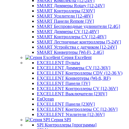
SMART Комплекты [12-24V]
SMART Диммеры Rotary [12-24V]
SMART Контроллеры [230V]
SMART Усилители [12-48V]
SMART Панели Remote [3V]
SMART Беспроводные удлинители [2.4G]
SMART Диммеры CV [12-48V]
SMART Контроллеры CV [12-48V]
SMART Лестничные контроллеры [5-24V]
SMART Устройства с датчиком [12-24V]
SMART Конвертеры [Wi-Fi, 2.4G]
Серия Excellent
EXCELLENT Пульты
EXCELLENT Диммеры CV [12-36V]
EXCELLENT Контроллеры CDV (12-36 V)
EXCELLENT Конвертеры (Wi-fi, RF)
EXCELLENT Панели [3V]
EXCELLENT Контроллеры CV [12-36V]
EXCELLENT Выключатели [230V]
EnOcean
EXCELLENT Панели [230V]
EXCELLENT Контроллеры CC [12-36V]
EXCELLENT Усилители [12-36V]
Серия SPI
SPI Контроллеры [программа]