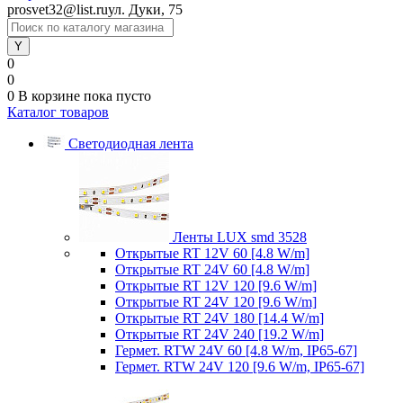
prosvet32@list.ru
ул. Дуки, 75
0
0
0
В корзине
пока пусто
Каталог товаров
Светодиодная лента
Ленты LUX smd 3528
Открытые RT 12V 60 [4.8 W/m]
Открытые RT 24V 60 [4.8 W/m]
Открытые RT 12V 120 [9.6 W/m]
Открытые RT 24V 120 [9.6 W/m]
Открытые RT 24V 180 [14.4 W/m]
Открытые RT 24V 240 [19.2 W/m]
Гермет. RTW 24V 60 [4.8 W/m, IP65-67]
Гермет. RTW 24V 120 [9.6 W/m, IP65-67]