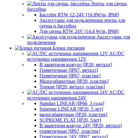
Ленты для сауны,
бассейна
Бассейн RTW 12-24V [16.8W/m, IP68]
Аксессуары для подключения ленты для
сауны и бассейна
Для сауны RTW 24V [14.4 W/m, IP68]
Аксессуары для
подключения
Блоки питания
AC/DC
источники напряжения 12V
В защитном кожухе [IP20, металл]
Герметичные [IP67, металл]
Герметичные [IP67, пластик]
Малогабаритные [IP20, пластик]
Тонкие [IP20, металл, пластик]
AC/DC
источники напряжения 24V
Standart LINEAR [IP66, 3 года]
Supreme LINEAR [IP20, 5 лет]
малогабаритные [IP20, пластик]
SUPREME FLAT [IP20, 5лет]
В защитном кожухе 24V [IP20, металл]
герметичные [IP67, пластик]
Герметичные 24V [IP67, металл]