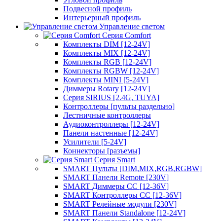
Подвесной профиль
Интерьерный профиль
Управление светом
Серия Comfort
Комплекты DIM [12-24V]
Комплекты MIX [12-24V]
Комплекты RGB [12-24V]
Комплекты RGBW [12-24V]
Комплекты MINI [5-24V]
Диммеры Rotary [12-24V]
Серия SIRIUS [2.4G, TUYA]
Контроллеры [пульты раздельно]
Лестничные контроллеры
Аудиоконтроллеры [12-24V]
Панели настенные [12-24V]
Усилители [5-24V]
Коннекторы [разъемы]
Серия Smart
SMART Пульты [DIM,MIX,RGB,RGBW]
SMART Панели Remote [230V]
SMART Диммеры CC [12-36V]
SMART Контроллеры CC [12-36V]
SMART Релейные модули [230V]
SMART Панели Standalone [12-24V]