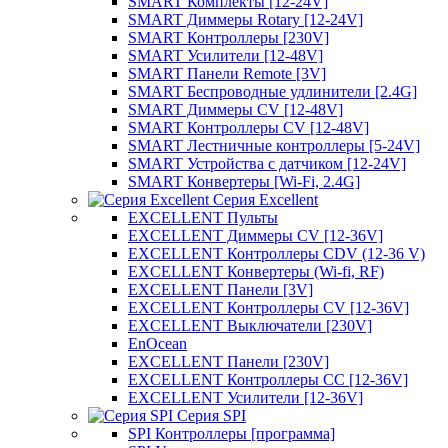
SMART Комплекты [12-24V]
SMART Диммеры Rotary [12-24V]
SMART Контроллеры [230V]
SMART Усилители [12-48V]
SMART Панели Remote [3V]
SMART Беспроводные удлинители [2.4G]
SMART Диммеры CV [12-48V]
SMART Контроллеры CV [12-48V]
SMART Лестничные контроллеры [5-24V]
SMART Устройства с датчиком [12-24V]
SMART Конвертеры [Wi-Fi, 2.4G]
Серия Excellent
EXCELLENT Пульты
EXCELLENT Диммеры CV [12-36V]
EXCELLENT Контроллеры CDV (12-36 V)
EXCELLENT Конвертеры (Wi-fi, RF)
EXCELLENT Панели [3V]
EXCELLENT Контроллеры CV [12-36V]
EXCELLENT Выключатели [230V]
EnOcean
EXCELLENT Панели [230V]
EXCELLENT Контроллеры CC [12-36V]
EXCELLENT Усилители [12-36V]
Серия SPI
SPI Контроллеры [программа]