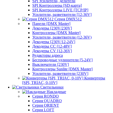
SPI Усилители, делители
SPI Контроллеры [SD-карта]
SPI Контроллеры LIVE [TCP/IP]
Усилители, разветвители [12-36V]
Серия DMX512
Панели [DMX Master]
Декодеры [230V/230V]
Контроллеры [DMX Master]
Усилители, разветвители (12-36V)
Декодеры [230V/12-24V]
Декодеры CC [12-48V]
Декодеры CV [12-36V]
Редакторы адреса
Беспроводные удлинители [5-24V]
Выключатели [230V]
Контроллеры Sunlite [DMX Master]
Усилители, разветвители [230V]
Конвертеры
[SPI, TRIAC, 0-10V]
Светильники
Накладные
Серия RONDO
Серия QUADRO
Серия ORIENT
Серия LOFT