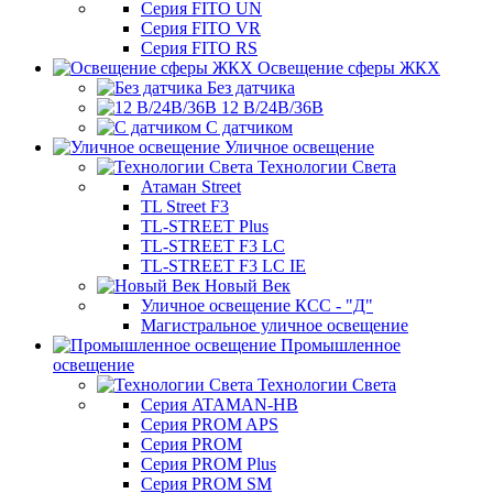
Серия FITO UN
Серия FITO VR
Серия FITO RS
Освещение сферы ЖКХ
Без датчика
12 В/24В/36В
С датчиком
Уличное освещение
Технологии Света
Атаман Street
TL Street F3
TL-STREET Plus
TL-STREET F3 LC
TL-STREET F3 LC IE
Новый Век
Уличное освещение КСС - "Д"
Магистральное уличное освещение
Промышленное
освещение
Технологии Света
Серия ATAMAN-HB
Серия PROM APS
Серия PROM
Серия PROM Plus
Серия PROM SM