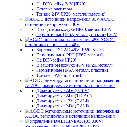
На DIN-рейку 24V [IP20]
Сетевые адаптеры
Тонкие 24V [IP20, металл, пластик]
AC/DC
источники напряжения 36V
В защитном кожухе [IP20, металл] 36V
Герметичные [IP67, металл, пластик] 36V
AC/DC
источники напряжения 48V
Supreme LINEAR 48V [IP20, 5 лет]
Герметичные с PFC [IP67, металл]
На DIN-рейку [IP20]
В защитном кожухе 48 V [IP20, металл]
Герметичные [IP67, металл, пластик]
Тонкие [IP20, пластик]
AC/DC диммируемые источники напряжения
Диммируемые 24V (0-10V)
Диммируемые 24V (TRIAC)
Диммируемые 12V (DALI)
Диммируемые 24V (DALI)
AC/DC регулируемые источники напряжения
Управление DALI LINEAR (80-330V)