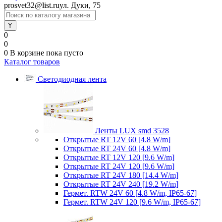
prosvet32@list.ru
ул. Дуки, 75
0
0
0
В корзине
пока пусто
Каталог товаров
Светодиодная лента
Ленты LUX smd 3528
Открытые RT 12V 60 [4.8 W/m]
Открытые RT 24V 60 [4.8 W/m]
Открытые RT 12V 120 [9.6 W/m]
Открытые RT 24V 120 [9.6 W/m]
Открытые RT 24V 180 [14.4 W/m]
Открытые RT 24V 240 [19.2 W/m]
Гермет. RTW 24V 60 [4.8 W/m, IP65-67]
Гермет. RTW 24V 120 [9.6 W/m, IP65-67]