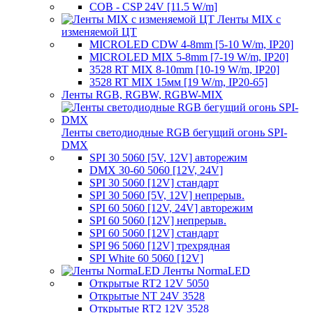
COB - CSP 24V [11.5 W/m]
Ленты MIX с
изменяемой ЦТ
MICROLED CDW 4-8mm [5-10 W/m, IP20]
MICROLED MIX 5-8mm [7-19 W/m, IP20]
3528 RT MIX 8-10mm [10-19 W/m, IP20]
3528 RT MIX 15мм [19 W/m, IP20-65]
Ленты RGB, RGBW, RGBW-MIX
Ленты светодиодные RGB бегущий огонь SPI-
DMX
SPI 30 5060 [5V, 12V] авторежим
DMX 30-60 5060 [12V, 24V]
SPI 30 5060 [12V] стандарт
SPI 30 5060 [5V, 12V] непрерыв.
SPI 60 5060 [12V, 24V] авторежим
SPI 60 5060 [12V] непрерыв.
SPI 60 5060 [12V] стандарт
SPI 96 5060 [12V] трехрядная
SPI White 60 5060 [12V]
Ленты NormaLED
Открытые RT2 12V 5050
Открытые NT 24V 3528
Открытые RT2 12V 3528