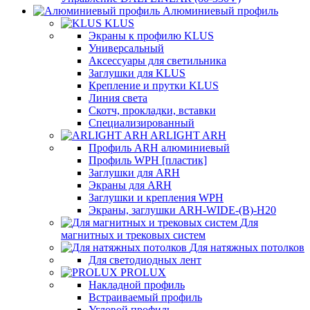
Алюминиевый профиль
KLUS
Экраны к профилю KLUS
Универсальный
Аксессуары для светильника
Заглушки для KLUS
Крепление и прутки KLUS
Линия света
Скотч, прокладки, вставки
Специализированный
ARLIGHT ARH
Профиль ARH алюминиевый
Профиль WPH [пластик]
Заглушки для ARH
Экраны для ARH
Заглушки и крепления WPH
Экраны, заглушки ARH-WIDE-(B)-H20
Для
магнитных и трековых систем
Для натяжных потолков
Для светодиодных лент
PROLUX
Накладной профиль
Встраиваемый профиль
Угловой профиль