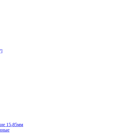
W]
ие 15-85мм
нные