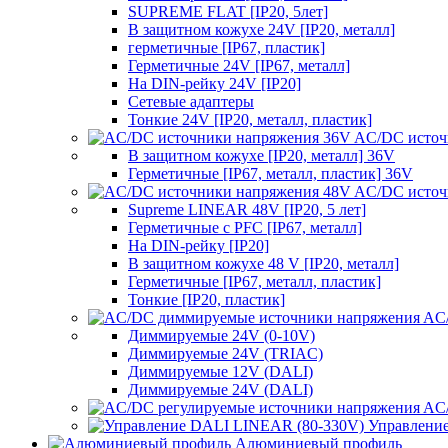
SUPREME FLAT [IP20, 5лет]
В защитном кожухе 24V [IP20, металл]
герметичные [IP67, пластик]
Герметичные 24V [IP67, металл]
На DIN-рейку 24V [IP20]
Сетевые адаптеры
Тонкие 24V [IP20, металл, пластик]
AC/DC источ
В защитном кожухе [IP20, металл] 36V
Герметичные [IP67, металл, пластик] 36V
AC/DC источ
Supreme LINEAR 48V [IP20, 5 лет]
Герметичные с PFC [IP67, металл]
На DIN-рейку [IP20]
В защитном кожухе 48 V [IP20, металл]
Герметичные [IP67, металл, пластик]
Тонкие [IP20, пластик]
AC/
Диммируемые 24V (0-10V)
Диммируемые 24V (TRIAC)
Диммируемые 12V (DALI)
Диммируемые 24V (DALI)
AC/
Управлени
Алюминиевый профиль