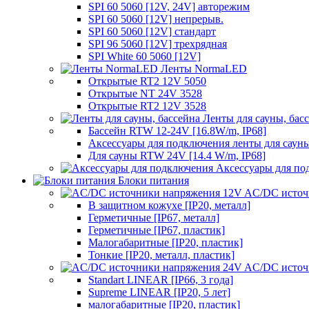
SPI 60 5060 [12V, 24V] авторежим
SPI 60 5060 [12V] непрерыв.
SPI 60 5060 [12V] стандарт
SPI 96 5060 [12V] трехрядная
SPI White 60 5060 [12V]
Ленты NormaLED
Открытые RT2 12V 5050
Открытые NT 24V 3528
Открытые RT2 12V 3528
Ленты для сауны, бас
Бассейн RTW 12-24V [16.8W/m, IP68]
Аксессуары для подключения ленты для сауны
Для сауны RTW 24V [14.4 W/m, IP68]
Аксессуары для по
Блоки питания
AC/DC источ
В защитном кожухе [IP20, металл]
Герметичные [IP67, металл]
Герметичные [IP67, пластик]
Малогабаритные [IP20, пластик]
Тонкие [IP20, металл, пластик]
AC/DC источ
Standart LINEAR [IP66, 3 года]
Supreme LINEAR [IP20, 5 лет]
малогабаритные [IP20, пластик]