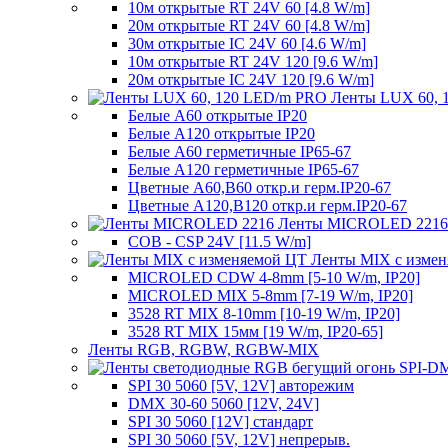
10м открытые RT 24V 60 [4.8 W/m]
20м открытые RT 24V 60 [4.8 W/m]
30м открытые IC 24V 60 [4.6 W/m]
10м открытые RT 24V 120 [9.6 W/m]
20м открытые IC 24V 120 [9.6 W/m]
Ленты LUX 60, 
Белые A60 открытые IP20
Белые A120 открытые IP20
Белые A60 герметичные IP65-67
Белые A120 герметичные IP65-67
Цветные A60,B60 откр.и герм.IP20-67
Цветные A120,B120 откр.и герм.IP20-67
Ленты MICROLED 2216
COB - CSP 24V [11.5 W/m]
Ленты MIX с изме
MICROLED CDW 4-8mm [5-10 W/m, IP20]
MICROLED MIX 5-8mm [7-19 W/m, IP20]
3528 RT MIX 8-10mm [10-19 W/m, IP20]
3528 RT MIX 15мм [19 W/m, IP20-65]
Ленты RGB, RGBW, RGBW-MIX
SPI 30 5060 [5V, 12V] авторежим
DMX 30-60 5060 [12V, 24V]
SPI 30 5060 [12V] стандарт
SPI 30 5060 [5V, 12V] непрерыв.