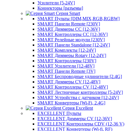
Усилители [5-24V]
Коннекторы [разъемы]
Серия Smart
SMART Пульты [DIM,MIX,RGB,RGBW]
SMART Панели Remote [230V]
SMART Диммеры CC [12-36V]
SMART Контроллеры CC [12-36V]
SMART Релейные модули [230V]
SMART Панели Standalone [12-24V]
SMART Комплекты [12-24V]
SMART Диммеры Rotary [12-24V]
SMART Контроллеры [230V]
SMART Усилители [12-48V]
SMART Панели Remote [3V]
SMART Беспроводные удлинители [2.4G]
SMART Диммеры CV [12-48V]
SMART Контроллеры CV [12-48V]
SMART Лестничные контроллеры [5-24V]
SMART Устройства с датчиком [12-24V]
SMART Конвертеры [Wi-Fi, 2.4G]
Серия Excellent
EXCELLENT Пульты
EXCELLENT Диммеры CV [12-36V]
EXCELLENT Контроллеры CDV (12-36 V)
EXCELLENT Конвертеры (Wi-fi, RF)