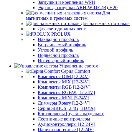
Заглушки и крепления WPH
Экраны, заглушки ARH-WIDE-(B)-H20
Для
магнитных и трековых систем
Для натяжных потолков
Для светодиодных лент
PROLUX
Накладной профиль
Встраиваемый профиль
Угловой профиль
Подвесной профиль
Интерьерный профиль
Управление светом
Серия Comfort
Комплекты DIM [12-24V]
Комплекты MIX [12-24V]
Комплекты RGB [12-24V]
Комплекты RGBW [12-24V]
Комплекты MINI [5-24V]
Диммеры Rotary [12-24V]
Серия SIRIUS [2.4G, TUYA]
Контроллеры [пульты раздельно]
Лестничные контроллеры
Аудиоконтроллеры [12-24V]
Панели настенные [12-24V]