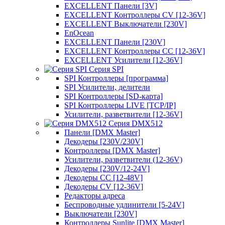
EXCELLENT Панели [3V]
EXCELLENT Контроллеры CV [12-36V]
EXCELLENT Выключатели [230V]
EnOcean
EXCELLENT Панели [230V]
EXCELLENT Контроллеры CC [12-36V]
EXCELLENT Усилители [12-36V]
Серия SPI
SPI Контроллеры [программа]
SPI Усилители, делители
SPI Контроллеры [SD-карта]
SPI Контроллеры LIVE [TCP/IP]
Усилители, разветвители [12-36V]
Серия DMX512
Панели [DMX Master]
Декодеры [230V/230V]
Контроллеры [DMX Master]
Усилители, разветвители (12-36V)
Декодеры [230V/12-24V]
Декодеры CC [12-48V]
Декодеры CV [12-36V]
Редакторы адреса
Беспроводные удлинители [5-24V]
Выключатели [230V]
Контроллеры Sunlite [DMX Master]