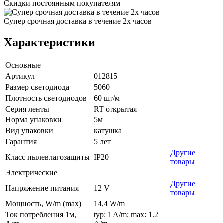
Скидки постоянным покупателям
Супер срочная доставка в течение 2х часов
Характеристики
Основные
Артикул
012815
Размер светодиода
5060
Плотность светодиодов
60 шт/м
Серия ленты
RT открытая
Норма упаковки
5м
Вид упаковки
катушка
Гарантия
5 лет
Другие
Класс пылевлагозащиты
IP20
товары
Электрические
Другие
Напряжение питания
12 V
товары
Мощность, W/m (max)
14,4 W/m
Ток потребления 1м,
typ: 1 A/m; max: 1.2