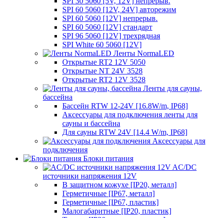
SPI 30 5060 [5V, 12V] непрерыв.
SPI 60 5060 [12V, 24V] авторежим
SPI 60 5060 [12V] непрерыв.
SPI 60 5060 [12V] стандарт
SPI 96 5060 [12V] трехрядная
SPI White 60 5060 [12V]
Ленты NormaLED
Открытые RT2 12V 5050
Открытые NT 24V 3528
Открытые RT2 12V 3528
Ленты для сауны,
бассейна
Бассейн RTW 12-24V [16.8W/m, IP68]
Аксессуары для подключения ленты для
сауны и бассейна
Для сауны RTW 24V [14.4 W/m, IP68]
Аксессуары для
подключения
Блоки питания
AC/DC
источники напряжения 12V
В защитном кожухе [IP20, металл]
Герметичные [IP67, металл]
Герметичные [IP67, пластик]
Малогабаритные [IP20, пластик]