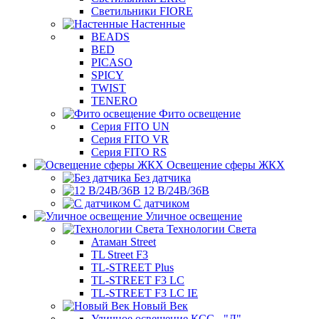
Светильники FIORE
Настенные
BEADS
BED
PICASO
SPICY
TWIST
TENERO
Фито освещение
Серия FITO UN
Серия FITO VR
Серия FITO RS
Освещение сферы ЖКХ
Без датчика
12 В/24В/36В
С датчиком
Уличное освещение
Технологии Света
Атаман Street
TL Street F3
TL-STREET Plus
TL-STREET F3 LC
TL-STREET F3 LC IE
Новый Век
Уличное освещение КСС - "Д"