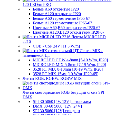
120 LED/m PRO
Белые A60 открытые IP20
Белые A120 открытые IP20
Белые A60 герметичные IP65-67
Белые A120 герметичные IP65-67
Цветные A60,B60 откр.и герм.IP20-67
Цветные A120,B120 откр.и герм.IP20-67
Ленты MICROLED
2216
COB - CSP 24V [11.5 W/m]
Ленты MIX с
изменяемой ЦТ
MICROLED CDW 4-8mm [5-10 W/m, IP20]
MICROLED MIX 5-8mm [7-19 W/m, IP20]
3528 RT MIX 8-10mm [10-19 W/m, IP20]
3528 RT MIX 15мм [19 W/m, IP20-65]
Ленты RGB, RGBW, RGBW-MIX
Ленты светодиодные RGB бегущий огонь SPI-
DMX
SPI 30 5060 [5V, 12V] авторежим
DMX 30-60 5060 [12V, 24V]
SPI 30 5060 [12V] стандарт