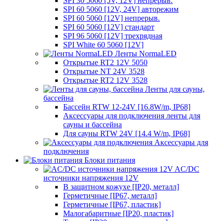
SPI 30 5060 [5V, 12V] непрерыв.
SPI 60 5060 [12V, 24V] авторежим
SPI 60 5060 [12V] непрерыв.
SPI 60 5060 [12V] стандарт
SPI 96 5060 [12V] трехрядная
SPI White 60 5060 [12V]
Ленты NormaLED
Открытые RT2 12V 5050
Открытые NT 24V 3528
Открытые RT2 12V 3528
Ленты для сауны,
бассейна
Бассейн RTW 12-24V [16.8W/m, IP68]
Аксессуары для подключения ленты для
сауны и бассейна
Для сауны RTW 24V [14.4 W/m, IP68]
Аксессуары для
подключения
Блоки питания
AC/DC
источники напряжения 12V
В защитном кожухе [IP20, металл]
Герметичные [IP67, металл]
Герметичные [IP67, пластик]
Малогабаритные [IP20, пластик]