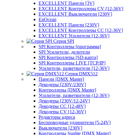
EXCELLENT Панели [3V]
EXCELLENT Контроллеры CV [12-36V]
EXCELLENT Выключатели [230V]
EnOcean
EXCELLENT Панели [230V]
EXCELLENT Контроллеры CC [12-36V]
EXCELLENT Усилители [12-36V]
Серия SPI
SPI Контроллеры [программа]
SPI Усилители, делители
SPI Контроллеры [SD-карта]
SPI Контроллеры LIVE [TCP/IP]
Усилители, разветвители [12-36V]
Серия DMX512
Панели [DMX Master]
Декодеры [230V/230V]
Контроллеры [DMX Master]
Усилители, разветвители (12-36V)
Декодеры [230V/12-24V]
Декодеры CC [12-48V]
Декодеры CV [12-36V]
Редакторы адреса
Беспроводные удлинители [5-24V]
Выключатели [230V]
Контроллеры Sunlite [DMX Master]