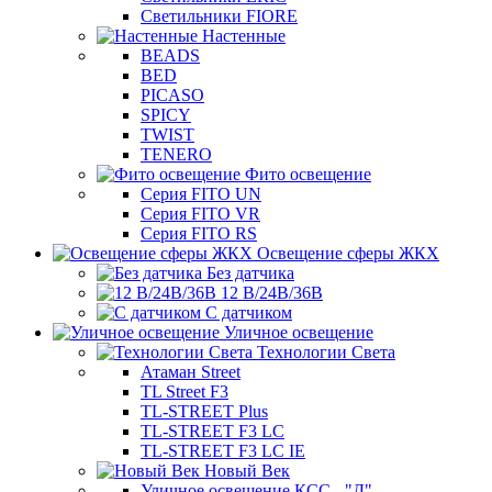
Светильники FIORE
Настенные
BEADS
BED
PICASO
SPICY
TWIST
TENERO
Фито освещение
Серия FITO UN
Серия FITO VR
Серия FITO RS
Освещение сферы ЖКХ
Без датчика
12 В/24В/36В
С датчиком
Уличное освещение
Технологии Света
Атаман Street
TL Street F3
TL-STREET Plus
TL-STREET F3 LC
TL-STREET F3 LC IE
Новый Век
Уличное освещение КСС - "Д"