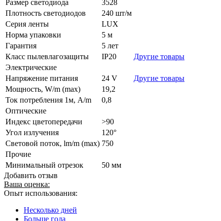
Размер светодиода
3528
Плотность светодиодов
240 шт/м
Серия ленты
LUX
Норма упаковки
5 м
Гарантия
5 лет
Класс пылевлагозащиты
IP20
Другие товары
Электрические
Напряжение питания
24 V
Другие товары
Мощность, W/m (max)
19,2
Ток потребления 1м, A/m
0,8
Оптические
Индекс цветопередачи
>90
Угол излучения
120°
Световой поток, lm/m (max)
750
Прочие
Минимальный отрезок
50 мм
Добавить отзыв
Ваша оценка:
Опыт использования:
Несколько дней
Больше года