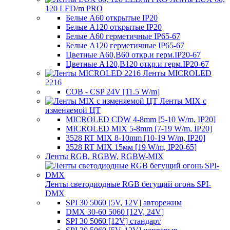
120 LED/m PRO
Белые A60 открытые IP20
Белые A120 открытые IP20
Белые A60 герметичные IP65-67
Белые A120 герметичные IP65-67
Цветные A60,B60 откр.и герм.IP20-67
Цветные A120,B120 откр.и герм.IP20-67
Ленты MICROLED
2216
COB - CSP 24V [11.5 W/m]
Ленты MIX с
изменяемой ЦТ
MICROLED CDW 4-8mm [5-10 W/m, IP20]
MICROLED MIX 5-8mm [7-19 W/m, IP20]
3528 RT MIX 8-10mm [10-19 W/m, IP20]
3528 RT MIX 15мм [19 W/m, IP20-65]
Ленты RGB, RGBW, RGBW-MIX
Ленты светодиодные RGB бегущий огонь SPI-
DMX
SPI 30 5060 [5V, 12V] авторежим
DMX 30-60 5060 [12V, 24V]
SPI 30 5060 [12V] стандарт