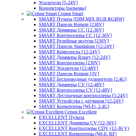
Усилители [5-24V]
Коннекторы [разъемы]
Серия Smart
SMART Пульты [DIM,MIX,RGB,RGBW]
SMART Панели Remote [230V]
SMART Диммеры CC [12-36V]
SMART Контроллеры CC [12-36V]
SMART Релейные модули [230V]
SMART Панели Standalone [12-24V]
SMART Комплекты [12-24V]
SMART Диммеры Rotary [12-24V]
SMART Контроллеры [230V]
SMART Усилители [12-48V]
SMART Панели Remote [3V]
SMART Беспроводные удлинители [2.4G]
SMART Диммеры CV [12-48V]
SMART Контроллеры CV [12-48V]
SMART Лестничные контроллеры [5-24V]
SMART Устройства с датчиком [12-24V]
SMART Конвертеры [Wi-Fi, 2.4G]
Серия Excellent
EXCELLENT Пульты
EXCELLENT Диммеры CV [12-36V]
EXCELLENT Контроллеры CDV (12-36 V)
EXCELLENT Конвертеры (Wi-fi, RF)