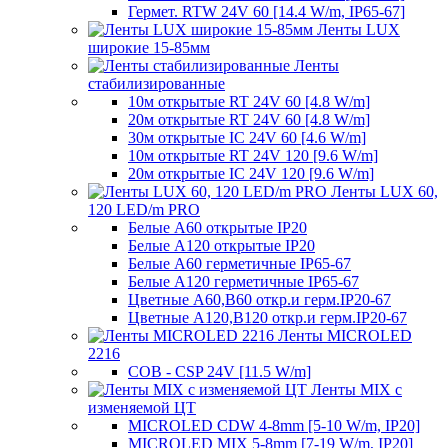
Гермет. RTW 24V 60 [14.4 W/m, IP65-67]
Ленты LUX
широкие 15-85мм
Ленты
стабилизированные
10м открытые RT 24V 60 [4.8 W/m]
20м открытые RT 24V 60 [4.8 W/m]
30м открытые IC 24V 60 [4.6 W/m]
10м открытые RT 24V 120 [9.6 W/m]
20м открытые IC 24V 120 [9.6 W/m]
Ленты LUX 60,
120 LED/m PRO
Белые A60 открытые IP20
Белые A120 открытые IP20
Белые A60 герметичные IP65-67
Белые A120 герметичные IP65-67
Цветные A60,B60 откр.и герм.IP20-67
Цветные A120,B120 откр.и герм.IP20-67
Ленты MICROLED
2216
COB - CSP 24V [11.5 W/m]
Ленты MIX с
изменяемой ЦТ
MICROLED CDW 4-8mm [5-10 W/m, IP20]
MICROLED MIX 5-8mm [7-19 W/m, IP20]