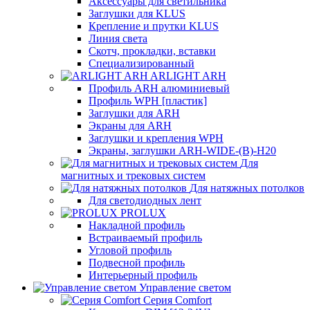
Аксессуары для светильника
Заглушки для KLUS
Крепление и прутки KLUS
Линия света
Скотч, прокладки, вставки
Специализированный
ARLIGHT ARH
Профиль ARH алюминиевый
Профиль WPH [пластик]
Заглушки для ARH
Экраны для ARH
Заглушки и крепления WPH
Экраны, заглушки ARH-WIDE-(B)-H20
Для
магнитных и трековых систем
Для натяжных потолков
Для светодиодных лент
PROLUX
Накладной профиль
Встраиваемый профиль
Угловой профиль
Подвесной профиль
Интерьерный профиль
Управление светом
Серия Comfort