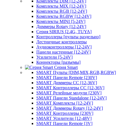
Комплекты DIM [12-24V]
Комплекты MIX [12-24V]
Комплекты RGB [12-24V]
Комплекты RGBW [12-24V]
Комплекты MINI [5-24V]
Диммеры Rotary [12-24V]
Серия SIRIUS [2.4G, TUYA]
Контроллеры [пульты раздельно]
Лестничные контроллеры
Аудиоконтроллеры [12-24V]
Панели настенные [12-24V]
Усилители [5-24V]
Коннекторы [разъемы]
Серия Smart
SMART Пульты [DIM,MIX,RGB,RGBW]
SMART Панели Remote [230V]
SMART Диммеры CC [12-36V]
SMART Контроллеры CC [12-36V]
SMART Релейные модули [230V]
SMART Панели Standalone [12-24V]
SMART Комплекты [12-24V]
SMART Диммеры Rotary [12-24V]
SMART Контроллеры [230V]
SMART Усилители [12-48V]
SMART Панели Remote [3V]