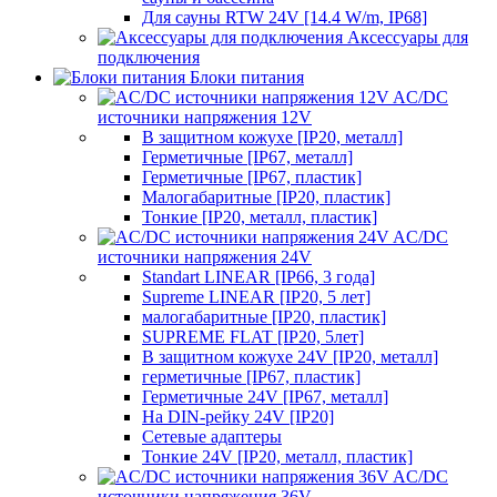
Для сауны RTW 24V [14.4 W/m, IP68]
Аксессуары для
подключения
Блоки питания
AC/DC
источники напряжения 12V
В защитном кожухе [IP20, металл]
Герметичные [IP67, металл]
Герметичные [IP67, пластик]
Малогабаритные [IP20, пластик]
Тонкие [IP20, металл, пластик]
AC/DC
источники напряжения 24V
Standart LINEAR [IP66, 3 года]
Supreme LINEAR [IP20, 5 лет]
малогабаритные [IP20, пластик]
SUPREME FLAT [IP20, 5лет]
В защитном кожухе 24V [IP20, металл]
герметичные [IP67, пластик]
Герметичные 24V [IP67, металл]
На DIN-рейку 24V [IP20]
Сетевые адаптеры
Тонкие 24V [IP20, металл, пластик]
AC/DC
источники напряжения 36V