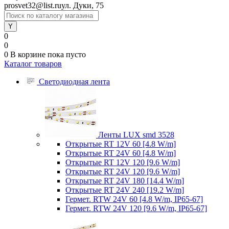
prosvet32@list.ru
ул. Дуки, 75
0
0
0
В корзине
пока пусто
Каталог товаров
Светодиодная лента
Ленты LUX smd 3528
Открытые RT 12V 60 [4.8 W/m]
Открытые RT 24V 60 [4.8 W/m]
Открытые RT 12V 120 [9.6 W/m]
Открытые RT 24V 120 [9.6 W/m]
Открытые RT 24V 180 [14.4 W/m]
Открытые RT 24V 240 [19.2 W/m]
Гермет. RTW 24V 60 [4.8 W/m, IP65-67]
Гермет. RTW 24V 120 [9.6 W/m, IP65-67]