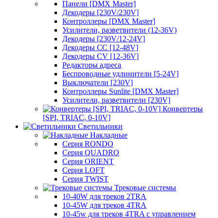
Панели [DMX Master]
Декодеры [230V/230V]
Контроллеры [DMX Master]
Усилители, разветвители (12-36V)
Декодеры [230V/12-24V]
Декодеры CC [12-48V]
Декодеры CV [12-36V]
Редакторы адреса
Беспроводные удлинители [5-24V]
Выключатели [230V]
Контроллеры Sunlite [DMX Master]
Усилители, разветвители [230V]
Конвертеры
[SPI, TRIAC, 0-10V]
Светильники
Накладные
Серия RONDO
Серия QUADRO
Серия ORIENT
Серия LOFT
Серия TWIST
Трековые системы
10-40W для треков 2TRA
10-45W для треков 4TRA
10-45w для треков 4TRA с управлением