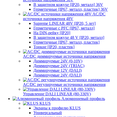
В защитном кожухе [IP20, металл] 36V
Герметичные [IP67, металл, пластик] 36V
AC/DC
источники напряжения 48V
Supreme LINEAR 48V [IP20, 5 лет]
Герметичные с PFC [IP67, металл]
На DIN-рейку [IP20]
В защитном кожухе 48 V [IP20, металл]
Герметичные [IP67, металл, пластик]
Тонкие [IP20, пластик]
AC/DC диммируемые источники напряжения
Диммируемые 24V (0-10V)
Диммируемые 24V (TRIAC)
Диммируемые 12V (DALI)
Диммируемые 24V (DALI)
AC/DC регулируемые источники напряжения
Управление DALI LINEAR (80-330V)
Алюминиевый профиль
KLUS
Экраны к профилю KLUS
Универсальный