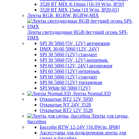
3528 RT MIX 8-10mm [10-19 W/m, IP20]
3528 RT MIX 15мм [19 W/m, IP20-65]
Ленты RGB, RGBW, RGBW-MIX
Ленты светодиодные RGB бегущий огонь SPI-
DMX
SPI 30 5060 [5V, 12V] авторежим
DMX 30-60 5060 [12V, 24V]
SPI 30 5060 [12V] стандарт
SPI 30 5060 [5V, 12V] непрерыв.
SPI 60 5060 [12V, 24V] авторежим
SPI 60 5060 [12V] непрерыв.
SPI 60 5060 [12V] стандарт
SPI 96 5060 [12V] трехрядная
SPI White 60 5060 [12V]
Ленты NormaLED
Открытые RT2 12V 5050
Открытые NT 24V 3528
Открытые RT2 12V 3528
Ленты для сауны,
бассейна
Бассейн RTW 12-24V [16.8W/m, IP68]
Аксессуары для подключения ленты для
сауны и бассейна