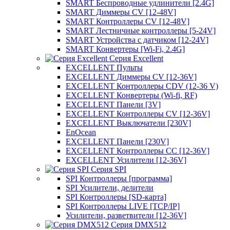
SMART Беспроводные удлинители [2.4G]
SMART Диммеры CV [12-48V]
SMART Контроллеры CV [12-48V]
SMART Лестничные контроллеры [5-24V]
SMART Устройства с датчиком [12-24V]
SMART Конвертеры [Wi-Fi, 2.4G]
Серия Excellent
EXCELLENT Пульты
EXCELLENT Диммеры CV [12-36V]
EXCELLENT Контроллеры CDV (12-36 V)
EXCELLENT Конвертеры (Wi-fi, RF)
EXCELLENT Панели [3V]
EXCELLENT Контроллеры CV [12-36V]
EXCELLENT Выключатели [230V]
EnOcean
EXCELLENT Панели [230V]
EXCELLENT Контроллеры CC [12-36V]
EXCELLENT Усилители [12-36V]
Серия SPI
SPI Контроллеры [программа]
SPI Усилители, делители
SPI Контроллеры [SD-карта]
SPI Контроллеры LIVE [TCP/IP]
Усилители, разветвители [12-36V]
Серия DMX512