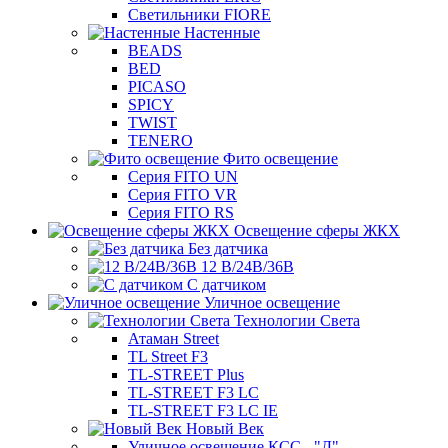
Светильники FIORE
Настенные
BEADS
BED
PICASO
SPICY
TWIST
TENERO
Фито освещение
Серия FITO UN
Серия FITO VR
Серия FITO RS
Освещение сферы ЖКХ
Без датчика
12 В/24В/36В
С датчиком
Уличное освещение
Технологии Света
Атаман Street
TL Street F3
TL-STREET Plus
TL-STREET F3 LC
TL-STREET F3 LC IE
Новый Век
Уличное освещение КСС - "Д"