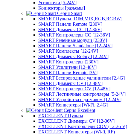
Усилители [5-24V]
Коннекторы [разъемы]
Серия Smart
SMART Пульты [DIM,MIX,RGB,RGBW]
SMART Панели Remote [230V]
SMART Диммеры CC [12-36V]
SMART Контроллеры CC [12-36V]
SMART Релейные модули [230V]
SMART Панели Standalone [12-24V]
SMART Комплекты [12-24V]
SMART Диммеры Rotary [12-24V]
SMART Контроллеры [230V]
SMART Усилители [12-48V]
SMART Панели Remote [3V]
SMART Беспроводные удлинители [2.4G]
SMART Диммеры CV [12-48V]
SMART Контроллеры CV [12-48V]
SMART Лестничные контроллеры [5-24V]
SMART Устройства с датчиком [12-24V]
SMART Конвертеры [Wi-Fi, 2.4G]
Серия Excellent
EXCELLENT Пульты
EXCELLENT Диммеры CV [12-36V]
EXCELLENT Контроллеры CDV (12-36 V)
EXCELLENT Конвертеры (Wi-fi, RF)