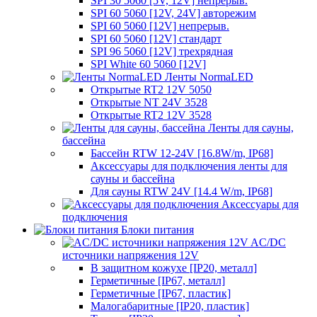
SPI 30 5060 [5V, 12V] непрерыв.
SPI 60 5060 [12V, 24V] авторежим
SPI 60 5060 [12V] непрерыв.
SPI 60 5060 [12V] стандарт
SPI 96 5060 [12V] трехрядная
SPI White 60 5060 [12V]
Ленты NormaLED
Открытые RT2 12V 5050
Открытые NT 24V 3528
Открытые RT2 12V 3528
Ленты для сауны,
бассейна
Бассейн RTW 12-24V [16.8W/m, IP68]
Аксессуары для подключения ленты для
сауны и бассейна
Для сауны RTW 24V [14.4 W/m, IP68]
Аксессуары для
подключения
Блоки питания
AC/DC
источники напряжения 12V
В защитном кожухе [IP20, металл]
Герметичные [IP67, металл]
Герметичные [IP67, пластик]
Малогабаритные [IP20, пластик]