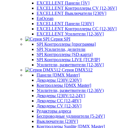
EXCELLENT Панели [3V]
EXCELLENT Контроллеры CV [12-36V]
EXCELLENT Выключатели [230V]
EnOcean
EXCELLENT Панели [230V]
EXCELLENT Контроллеры CC [12-36V]
EXCELLENT Усилители [12-36V]
Серия SPI
SPI Контроллеры [программа]
SPI Усилители, делители
SPI Контроллеры [SD-карта]
SPI Контроллеры LIVE [TCP/IP]
Усилители, разветвители [12-36V]
Серия DMX512
Панели [DMX Master]
Декодеры [230V/230V]
Контроллеры [DMX Master]
Усилители, разветвители (12-36V)
Декодеры [230V/12-24V]
Декодеры CC [12-48V]
Декодеры CV [12-36V]
Редакторы адреса
Беспроводные удлинители [5-24V]
Выключатели [230V]
Контроллеры Sunlite [DMX Master]