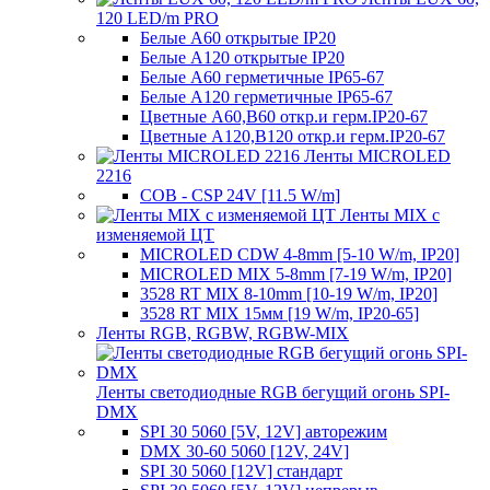
120 LED/m PRO
Белые A60 открытые IP20
Белые A120 открытые IP20
Белые A60 герметичные IP65-67
Белые A120 герметичные IP65-67
Цветные A60,B60 откр.и герм.IP20-67
Цветные A120,B120 откр.и герм.IP20-67
Ленты MICROLED
2216
COB - CSP 24V [11.5 W/m]
Ленты MIX с
изменяемой ЦТ
MICROLED CDW 4-8mm [5-10 W/m, IP20]
MICROLED MIX 5-8mm [7-19 W/m, IP20]
3528 RT MIX 8-10mm [10-19 W/m, IP20]
3528 RT MIX 15мм [19 W/m, IP20-65]
Ленты RGB, RGBW, RGBW-MIX
Ленты светодиодные RGB бегущий огонь SPI-
DMX
SPI 30 5060 [5V, 12V] авторежим
DMX 30-60 5060 [12V, 24V]
SPI 30 5060 [12V] стандарт